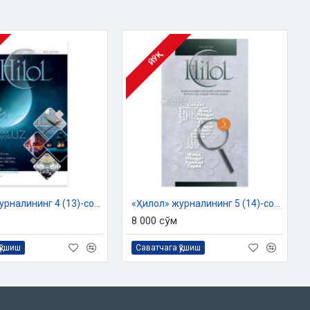
ЙЎҚ
«Ҳилол» журналининг 4 (13)-сони
«Ҳилол» журналининг 5 (14)-сони
8 000 сўм
қўшиш
Саватчага қўшиш