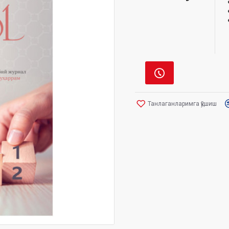
Танлаганларимга қўшиш