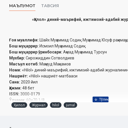
МАЪЛУМОТ
ТАВСИЯ
«Ҳилол» диний-маърифий, ижтимоий-адабий журн
Ғоя муаллифи:
Шайх Муҳаммад Содиқ Муҳаммад Юсуф раҳимаҳул
Бош муҳаррир:
Исмоил Муҳаммад Содиқ
Бош муҳаррир ўринбосари:
Аҳмад Муҳаммад Турсун
Мухбир:
Сирожиддин Сотволдиев
Масъул котиб:
Маҳмуд Маҳкамов
‎Номи:
«Hilol» диний-маърифий, ижтимоий-адабий журналининг
Нашриёт:
«Hilol» нашриёт-матбааси‎
Сана:
2020 йил
Ҳажми:
48 бет‎
ISSN:
3000-0179
Ўлчами:
60×70 1/8
Ҳилол
Журнал
hilol
jurnal
Муқоваси:
юмшоқ
Обуна бщлиш