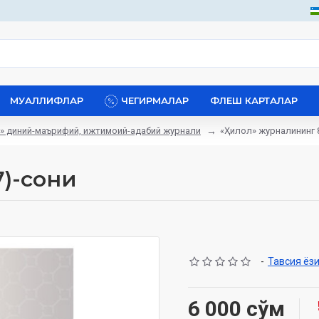
МУАЛЛИФЛАР
ЧЕГИРМАЛАР
ФЛЕШ КАРТАЛАР
ol» диний-маърифий, ижтимоий-адабий журнали
«Ҳилол» журналининг 8
7)-сони
-
Тавсия ёз
6 000 сўм