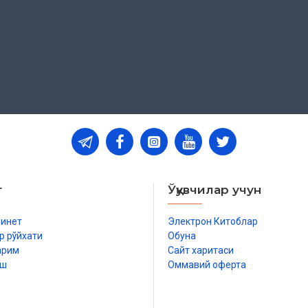
т
Ўқувчилар учун
бинет
Электрон Китоблар
р рўйхати
Обуна
арим
Сайт харитаси
иш
Оммавий оферта
р