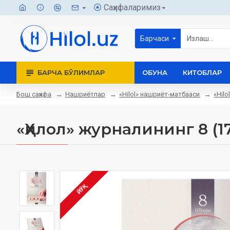
Саҳифаларимиз
Барчаси
БАРЧА БЎЛИМЛАР
ОБУНА
КИТОБЛАР
Бош саҳифа
Нашриётлар
«Hilol» нашриёт-матбааси
«Hil
«Ҳилол» журналининг 8 (1
ЙЎҚ