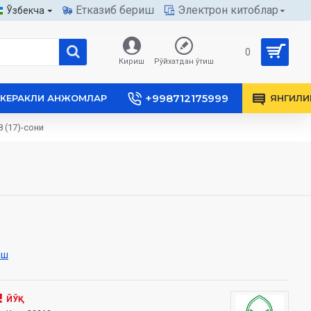
Етказиб бериш
Электрон китоблар
Ўзбекча
0
Кириш
Рўйхатдан ўтиш
+998712175999
КЕРАКЛИ АНЖОМЛАР
ЯНГИЛИ
 (17)-сони
иш
ЙЎҚ