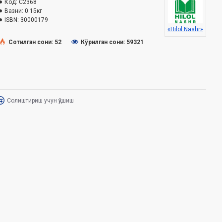
Код:
C2368
Вазни:
0.15кг
ISBN:
30000179
«Hilol Nashr»
Сотилган сони: 52
Кўрилган сони: 59321
Солиштириш учун қўшиш