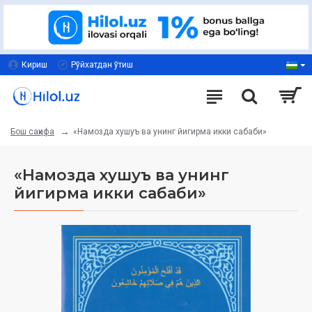
Кириш
Рўйхатдан ўтиш
«Намозда хушуъ ва унинг йигирма икки сабаби»
Бош саҳифа
«Намозда хушуъ ва унинг
йигирма икки сабаби»