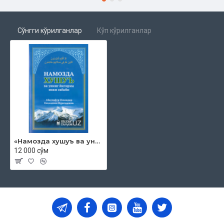
Сўнгги кўрилганлар
Кўп кўрилганлар
«Намозда хушуъ ва унинг йигирма икки сабаби»
12 000 сўм