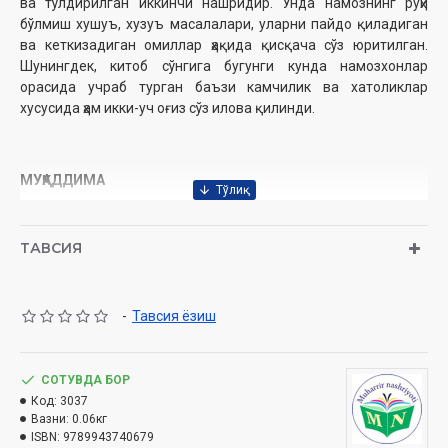
ва тўлдирилган иккинчи нашридир. Унда намознинг руҳи
бўлмиш хушуъ, хузуъ масалалари, уларни пайдо қиладиган
ва кеткизадиган омиллар ҳақида қисқача сўз юритилган.
Шунингдек, китоб сўнгига бугунги кунда намозхонлар
орасида учраб турган баъзи камчилик ва хатоликлар
хусусида ҳам икки-уч оғиз сўз илова қилинди.
МУҚАДДИМА
Оламлар рабби Аллоҳ таолога ҳамду санолар бўлсин.
Аллоҳнинг элчиси Муҳаммад Мустафога, у кишининг аҳлига
ТАВСИЯ
ҳамда саҳобаларига салавот ва саломлар ёғилсин. Намознинг
киймати ҳақида китобларимизда кўп ва хўб сўзлар айтилган.
Мазкур мавзу ҳақида улуғларимиздан ўтказиб бир гап айтиш
-
Тавсия ёзиш
ортикча бўлса-да, Аллоҳ таолодан яхшилик-савоб умидида
билган-ўқиганларимиз асосида бир китобча битишга ҳаракат
қилдик. Шояд, унинг мутолаасидан мўмин бандалар озгина
СОТУВДА БОР
бўлса-да, манфаат олишса ва шу сабаб ила Аллоҳ таоло
Код:
3037
охиратимизга яхшиликни захира айласа. Хўш, намоз нима
Вазни:
0.06кг
ўзи?
ISBN:
9789943740679