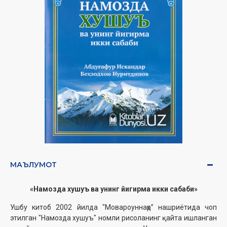
МАЪЛУМОТ
«Намозда хушуъ ва унинг йигирма икки сабаби»
Ушбу китоб 2002 йилда "Мовароуннаҳр” нашриётида чоп
этилган "Намозда хушуъ" номли рисоланинг қайта ишланган