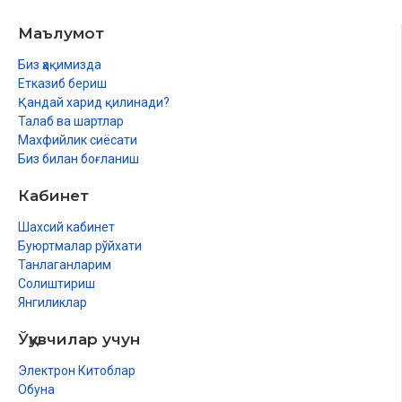
Маълумот
Биз ҳақимизда
Етказиб бериш
Қандай харид қилинади?
Талаб ва шартлар
Махфийлик сиёсати
Биз билан боғланиш
Кабинет
Шахсий кабинет
Буюртмалар рўйхати
Танлаганларим
Солиштириш
Янгиликлар
Ўқувчилар учун
Электрон Китоблар
Обуна