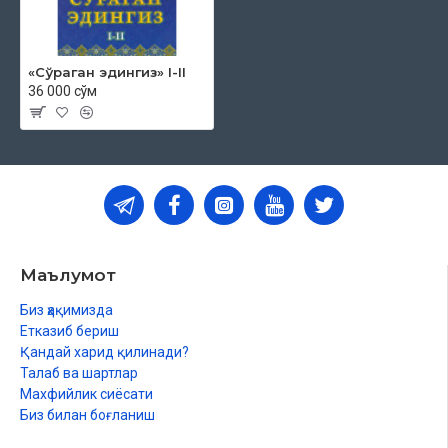
«Сўраган эдингиз» I-II
36 000 сўм
Маълумот
Биз ҳақимизда
Етказиб бериш
Қандай харид қилинади?
Талаб ва шартлар
Махфийлик сиёсати
Биз билан боғланиш