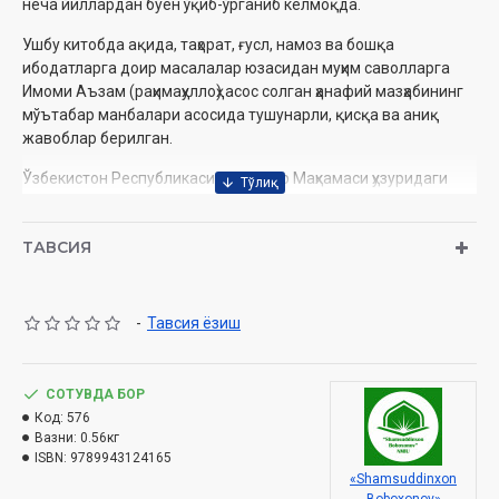
неча йиллардан буён ўқиб-ўрганиб келмоқда.
Ушбу китобда ақида, таҳорат, ғусл, намоз ва бошқа
ибодатларга доир масалалар юзасидан муҳим саволларга
Имоми Аъзам (раҳимаҳуллоҳ) асос солган ҳанафий мазҳабининг
мўътабар манбалари асосида тушунарли, қисқа ва аниқ
жавоблар берилган.
Ўзбекистон Республикаси Вазирлар Маҳкамаси ҳузуридаги
Дин ишлари бўйича қўмитанинг 6236-рақамли хулосаси
асосида нашрга тайёрланди.
ТАВСИЯ
Муаллиф:
Усмонхон Алимов
Номи:
«Сўраган эдингиз» I-II
Нашриёт:
«Мовароуннаҳр» нашриёти
-
Тавсия ёзиш
Сана:
2017 йил
Ҳажми:
384 бет
ISBN:
978-9943-12-416-5
СОТУВДА БОР
Ўлчами:
60х90 1/16
Код:
576
Муқоваси:
қаттиқ
Вазни:
0.56кг
ISBN:
9789943124165
«Shamsuddinxon