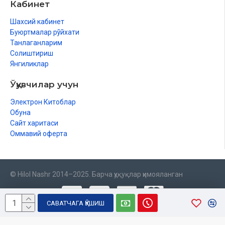
Кабинет
Шахсий кабинет
Буюртмалар рўйхати
Танлаганларим
Солиштириш
Янгиликлар
Ўқувчилар учун
Электрон Китоблар
Обуна
Сайт харитаси
Оммавий оферта
© Hilol Nashr 2014–2025. Барча ҳуқуқлар ҳимояланган
САВАТЧАГА ҚЎШИШ