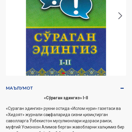
МАЪЛУМОТ
«Сўраган эдингиз» I-II
«Сураган эдингиз» рукни остида «Ислом нури» газетаси ва
«Хидоят» журнали саҳифаларида сизни қизиқтирган
саволларга Ўзбекистон мусулмонлари идораси раиси,
муфтий Усмонхон Алимов берган жавобларни халқимиз бир