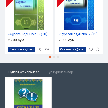
«Сўраган эдингиз...» (18)
«Сўраган эдингиз...» (19)
2 500 сўм
2 500 сўм
Саватчага қўшиш
Саватчага қўшиш
Сўнгги кўрилганлар
Кўп кўрилганлар