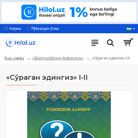
Кириш
Рўйхатдан ўтиш
«Shamsuddinxon Boboxonov»
«Сўраган эдингиз» I-II
Бош саҳифа
«Сўраган эдингиз» I-II