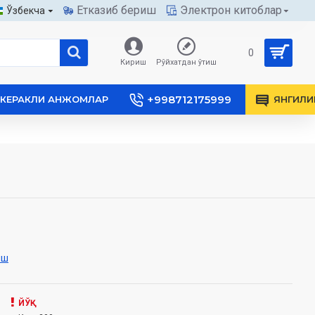
Етказиб бериш
Электрон китоблар
Ўзбекча
0
Кириш
Рўйхатдан ўтиш
+998712175999
КЕРАКЛИ АНЖОМЛАР
ЯНГИЛИ
иш
ЙЎҚ