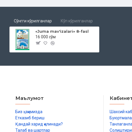
Сўнгги кўрилганлар
Кўп кўрилганлар
«Juma mav'izalari» 8-fasl
16 000 сўм
Маълумот
Кабине
Биз ҳақимизда
Шахсий ка
Етказиб бериш
Буюртмала
Қандай харид қилинади?
Танлаганл
Талаб ва шартлар
Солиштир