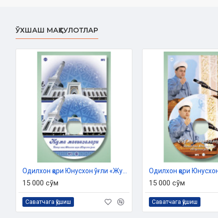
3.
Vaqtni qadrlaylik.
4.
Asr illatidan saqlaning.
ЎХШАШ МАҲСУЛОТЛАР
Одилхон қори Юнусхон ўғли «Жумъа мавъизалари» 11-диск (МР3)
15 000 сўм
15 000 сўм
Саватчага қўшиш
Саватчага қўшиш