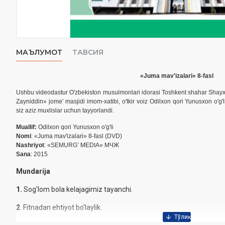
МАЪЛУМОТ
ТАВСИЯ
«Juma mav'izalari» 8-fasl
Ushbu videodastur O'zbekiston musulmonlari idorasi Toshkent shahar Shay
Zayniddin» jome' masjidi imom-xatibi, o'tkir voiz Odilxon qori Yunusxon o'g'
siz aziz muxlislar uchun tayyorlandi.
Muallif:
Odilxon qori Yunusxon o'g'li
Nomi
: «Juma mav'izalari» 8-fasl (DVD)
Nashriyot
: «SEMURG’ MEDIA» МЧЖ
Sana
: 2015
Mundarija
1.
Sog'lom bola kelajagimiz tayanchi.
2
. Fitnadan ehtiyot bo'laylik.