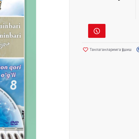
Танлаганларимга қўшиш