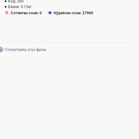
Код:
200
Вазни:
0.12кг
Сотилган сони: 0
Кўрилган сони: 27960
Солиштириш учун қўшиш