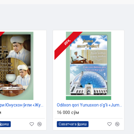
ЙЎҚ
Одилхон қори Юнусхон ўғли «Жумъа мавъизалари» 15-диск (МР3)
Odilxon qori Yunusxon o'g'li «Juma mav'izalari» 1-fasl (DVD )
м
16 000 сўм
қўшиш
Саватчага қўшиш