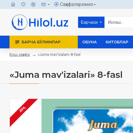
Саҳифаларимиз
Барчаси
БАРЧА БЎЛИМЛАР
ОБУНА
КИТОБЛАР
Бош саҳифа
«Juma mav'izalari» 8-fasl
«Juma mav'izalari» 8-fasl
ЙЎҚ