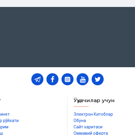
т
Ўқувчилар учун
бинет
Электрон Китоблар
р рўйхати
Обуна
арим
Сайт харитаси
иш
Оммавий оферта