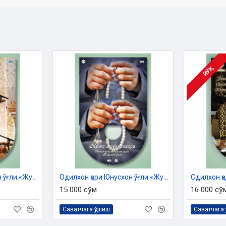
ЙЎҚ
Одилхон қори Юнусхон ўғли «Жумъа мавъизалари» 12-диск (МР3)
Одилхон қори Юнусхон ўғли «Жумъа мавъизалари» 13-диск (МР3)
15 000 сўм
16 000 сў
Саватчага қўшиш
Саватчага 