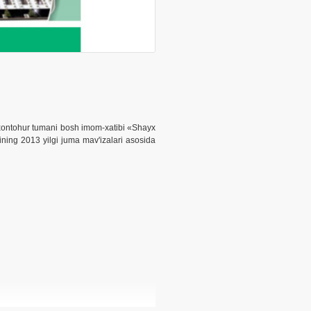
xontohur tumani bosh imom-xatibi «Shayx
lining 2013 yilgi juma mav'izalari asosida