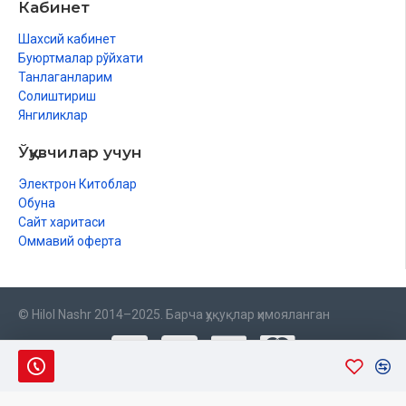
Кабинет
Шахсий кабинет
Буюртмалар рўйхати
Танлаганларим
Солиштириш
Янгиликлар
Ўқувчилар учун
Электрон Китоблар
Обуна
Сайт харитаси
Оммавий оферта
© Hilol Nashr 2014–2025. Барча ҳуқуқлар ҳимояланган