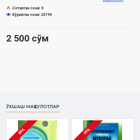
Boboxonov»
Муқоваси:
Юмшоқ
Сотилган сони: 0
Кўрилган сони: 25199
МУНДАРИЖА
2 500 сўм
Ақида ва закотга доир масалалар
Таҳорат, намоз ва рўза масалалари
Турли мавзудаги долзарб масалалар
ЎХШАШ МАҲСУЛОТЛАР
ЙЎҚ
ЙЎҚ