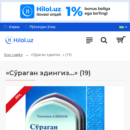
Кириш
Рўйхатдан ўтиш
«Сўраган эдингиз...» (19)
Бош саҳифа
«Сўраган эдингиз...» (19)
ЙЎҚ