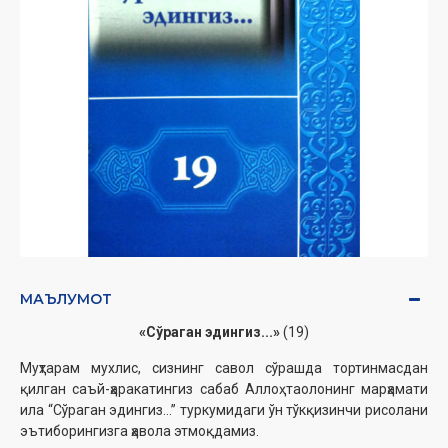
МАЪЛУМОТ
«Сўраган эдингиз...»
(19)
Муҳтарам мухлис, сизнинг савол сўрашда тортинмасдан
қилган саъй-ҳаракатингиз сабаб Аллоҳ таолонинг марҳамати
ила “Сўраган эдингиз...” туркумидаги ўн тўкқизинчи рисолани
эътиборингизга ҳавола этмоқдамиз.