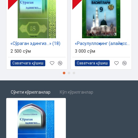
«Сўраган эдингиз...» (18)
«Расулуллоҳнинг (алайҳиссалом) муборак васиятлари» (9)
2 500 сўм
3 000 сўм
Саватчага қўшиш
Саватчага қўшиш
Сўнгги кўрилганлар
Кўп кўрилганлар