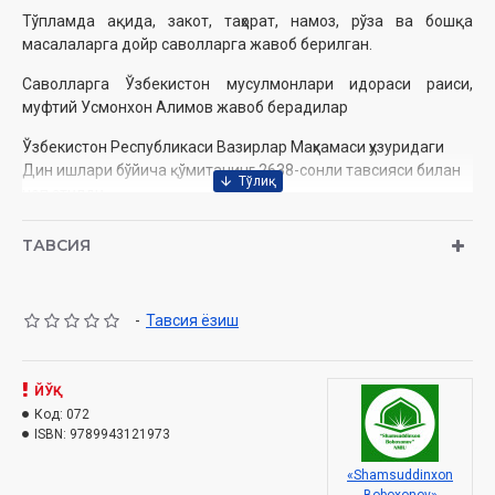
Тўпламда ақида, закот, таҳорат, намоз, рўза ва бошқа
масалаларга дойр саволларга жавоб берилган.
Саволларга Ўзбекистон мусулмонлари идораси раиси,
муфтий Усмонхон Алимов жавоб берадилар
Ўзбекистон Республикаси Вазирлар Маҳкамаси ҳузуридаги
Дин ишлари бўйича қўмитанинг 2638-сонли тавсияси билан
чоп этилди.
Муаллиф:
Усмонхон Алимов
ТАВСИЯ
Номи:
«Сўраган эдингиз...» (19)
Нашриёт:
«Мовароуннаҳр» нашриёти
-
Тавсия ёзиш
Сана:
2013
ЙЎҚ
Ҳажми:
44 бет
Код:
072
ISBN:
978-9943-12-197-3
ISBN:
9789943121973
Бичими:
84x108 1/32
«Shamsuddinxon