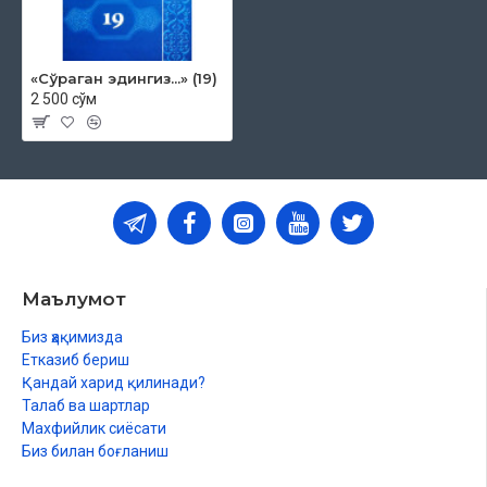
«Сўраган эдингиз...» (19)
2 500 сўм
Маълумот
Биз ҳақимизда
Етказиб бериш
Қандай харид қилинади?
Талаб ва шартлар
Махфийлик сиёсати
Биз билан боғланиш