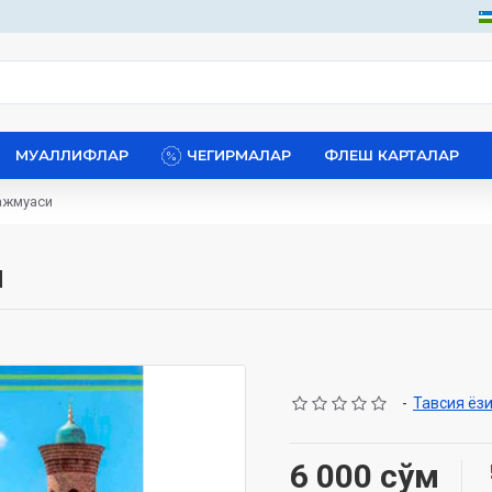
МУАЛЛИФЛАР
ЧЕГИРМАЛАР
ФЛЕШ КАРТАЛАР
ажмуаси
и
-
Тавсия ёз
6 000 сўм