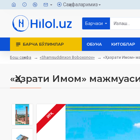
Саҳифаларимиз
Барчаси
БАРЧА БЎЛИМЛАР
ОБУНА
КИТОБЛАР
Бош саҳифа
«Shamsuddinxon Boboxonov»
«Ҳазрати Имом» м
«Ҳазрати Имом» мажмуас
ЙЎҚ