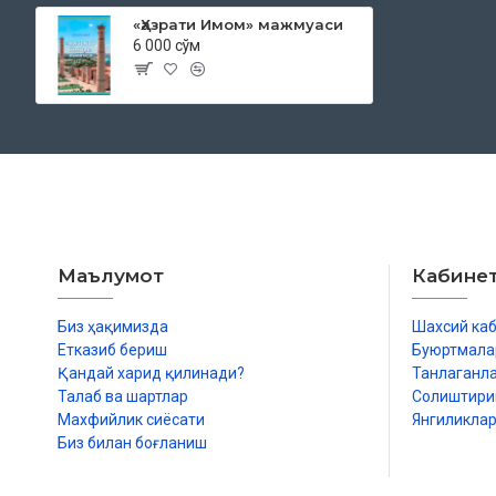
«Ҳазрати Имом» мажмуаси
6 000 сўм
Маълумот
Кабине
Биз ҳақимизда
Шахсий ка
Етказиб бериш
Буюртмала
Қандай харид қилинади?
Танлаганл
Талаб ва шартлар
Солиштир
Махфийлик сиёсати
Янгиликла
Биз билан боғланиш