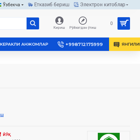
Етказиб бериш
Электрон китоблар
Ўзбекча
0
Кириш
Рўйхатдан ўтиш
+998712175999
КЕРАКЛИ АНЖОМЛАР
ЯНГИЛИ
иш
ЙЎҚ