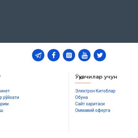
т
Ўқувчилар учун
бинет
Электрон Китоблар
р рўйхати
Обуна
арим
Сайт харитаси
иш
Оммавий оферта
р