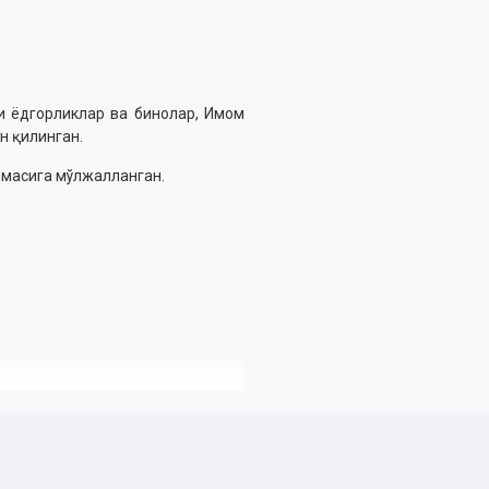
и ёдгорликлар ва бинолар, Имом
н қилинган.
ммасига мўлжалланган.
 Дин ишлари буйича қўмитанинг