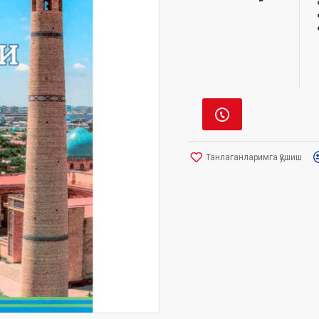
Танлаганларимга қўшиш