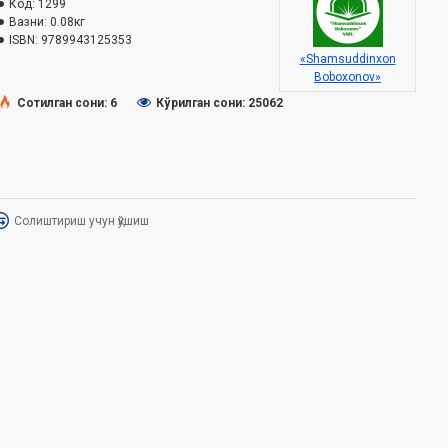
Код:
1299
Вазни:
0.08кг
ISBN:
9789943125353
«Shamsuddinxon
Boboxonov»
Сотилган сони: 6
Кўрилган сони: 25062
Солиштириш учун қўшиш