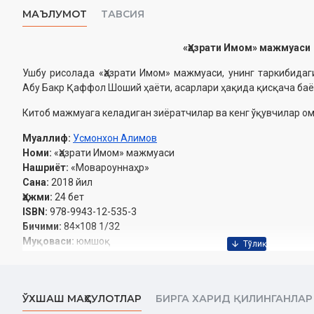
МАЪЛУМОТ
ТАВСИЯ
«Ҳазрати Имом» мажмуаси
Ушбу рисолада «Ҳазрати Имом» мажмуаси, унинг таркибидаг
Абу Бакр Қаффол Шоший ҳаёти, асарлари ҳақида қисқача баё
Китоб мажмуага келадиган зиёратчилар ва кенг ўқувчилар о
Муаллиф:
Усмонхон Алимов
Номи:
«Ҳазрати Имом» мажмуаси
Нашриёт:
«Мовароуннаҳр»
Сана:
2018 йил
Ҳажми:
24 бет
ISBN:
978-9943-12-535-3
Бичими:
84×108 1/32
Муқоваси:
юмшоқ
Ўзбекистон Республикаси Вазирлар Маҳкамаси ҳузуридаги
2018 йил 5 июндаги 3182-рақамли тавсияси билан чоп этилди.
ЎХШАШ МАҲСУЛОТЛАР
БИРГА ХАРИД ҚИЛИНГАНЛАР