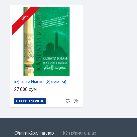
ЙЎҚ
«Ҳазрати Имом» (Ҳастимом)
27 000 сўм
Саватчага қўшиш
Сўнгги кўрилганлар
Кўп кўрилганлар