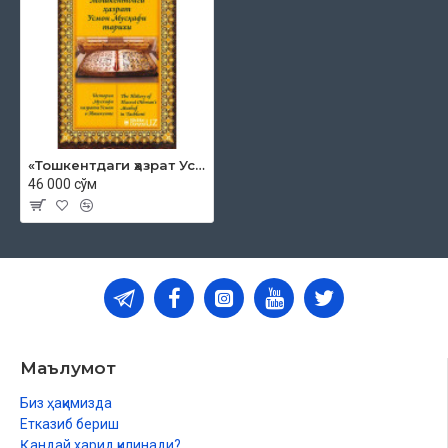
«Тошкентдаги ҳазрат Усмон Мусҳафи тарихи»
46 000 сўм
Маълумот
Биз ҳақимизда
Етказиб бериш
Қандай харид қилинади?