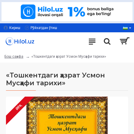
Кириш
Рўйхатдан ўтиш
«Тошкентдаги ҳазрат Усмон Мусҳафи тарихи»
Бош саҳифа
«Тошкентдаги ҳазрат Усмон
Мусҳафи тарихи»
ЙЎҚ