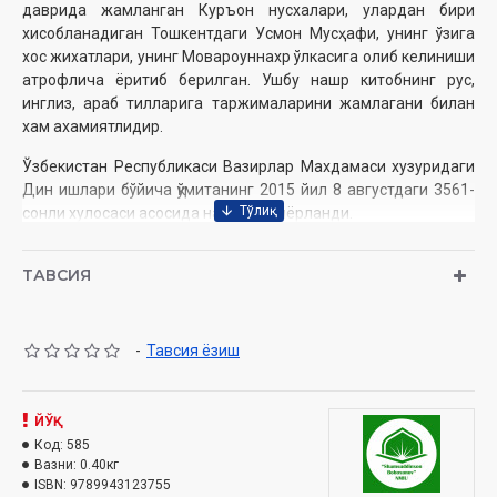
даврида жамланган Куръон нусхалари, улардан бири
хисобланадиган Тошкентдаги Усмон Мусҳафи, унинг ўзига
хос жихатлари, унинг Мовароуннахр ўлкасига олиб келиниши
атрофлича ёритиб берилган. Ушбу нашр китобнинг рус,
инглиз, араб тилларига таржималарини жамлагани билан
хам ахамиятлидир.
Ўзбекистан Республикаси Вазирлар Махдамаси хузуридаги
Дин ишлари бўйича қўмитанинг 2015 йил 8 августдаги 3561-
сонли хулосаси асосида нашрга тайёрланди.
ТАВСИЯ
Тузувчилар:
А.Усмонов, М. Гуломов
Номи:
«Тошкентдаги ҳазрат Усмон Мусҳафи тарихи»
Нашриёт:
«Мовароуннаҳр»
Сана:
2016 йил
-
Тавсия ёзиш
Ҳажми:
208 бет
ISBN:
978-9943-12-375-5
Муқоваси:
қаттиқ
ЙЎҚ
Код:
585
Вазни:
0.40кг
ISBN:
9789943123755