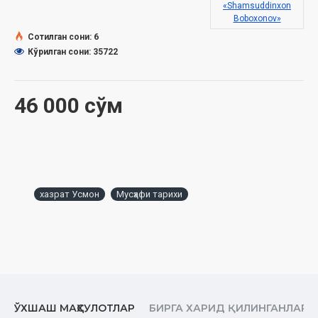
«Shamsuddinxon
Boboxonov»
Сотилган сони: 6
Кўрилган сони: 35722
46 000 сўм
хазрат Усмон
Мусҳафи тарихи
ЎХШАШ МАҲСУЛОТЛАР
БИРГА ХАРИД ҚИЛИНГАНЛАР