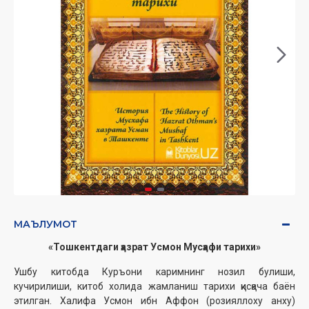
МАЪЛУМОТ
«Тошкентдаги ҳазрат Усмон Мусҳафи тарихи»
Ушбу китобда Куръони каримнинг нозил булиши,
кучирилиши, китоб холида жамланиш тарихи қисқача баён
этилган. Халифа Усмон ибн Аффон (розияллоху анху)