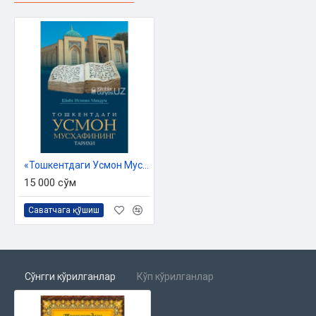
«Тошкентдаги Усмон Мусҳафининг тарихи»
15 000 сўм
Саватчага қўшиш
Сўнгги кўрилганлар
Кўп кўрилганлар