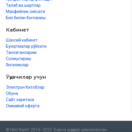
Талаб ва шартлар
Махфийлик сиёсати
Биз билан боғланиш
Кабинет
Шахсий кабинет
Буюртмалар рўйхати
Танлаганларим
Солиштириш
Янгиликлар
Ўқувчилар учун
Электрон Китоблар
Обуна
Сайт харитаси
Оммавий оферта
© Hilol Nashr 2014–2025. Барча ҳуқуқлар ҳимояланган