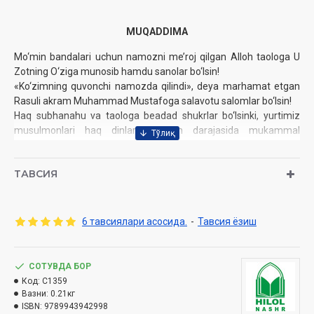
MUQADDIMA
Mo‘min bandalari uchun namozni me’roj qilgan Alloh taologa U
Zotning O‘ziga munosib hamdu sanolar bo‘lsin!
«Ko‘zimning quvonchi namozda qilindi», deya marhamat etgan
Rasuli akram Muhammad Mustafoga salavotu salomlar bo‘lsin!
Haq subhanahu va taologa beadad shukrlar bo‘lsinki, yurtimiz
musulmonlari haq dinlarini imkon darajasida mukammal
o‘rganishga intilishmoqda. Uzoq vaqt davom etgan tazyiq va
ta’qiblardan so‘ng diniy qadriyatlarimiz o‘zimizga qayt­di, Alloh
ТАВСИЯ
taoloning lutfu inoyati bilan ibodatlarimizni ­komil, to‘kis ado
etishga o‘tildi. Bu borada, ayniqsa, ibodatlarning eng ulug‘i
sanalgan namoz arkonlarini puxta o‘rganish, ularni shariat
talablariga muvofiq to‘kis ado etishga jiddiy e’tibor qaratildi.
6 тавсиялари асосида.
-
Тавсия ёзиш
Musulmonlarimizga namoz o‘qish tartib-qoidala­rini o‘rgatishda,
ayniqsa, kichik hajmli, suratli qo‘llanmalar juda qo‘l keldi.
Keyinchalik namoz haqidagi mukammalroq kitoblar chop etishga
СОТУВДА БОР
ham kirishildi. Kamina xodimingiz­ning «Hadis va Hayot»
Код:
C1359
turkumida nashr qilingan kitoblari­ning beshinchi, oltinchi,
Вазни:
0.21кг
yettinchi juzlari «Namoz kitobi» deb ­atalib, to‘laligicha shu ulkan
ISBN:
9789943942998