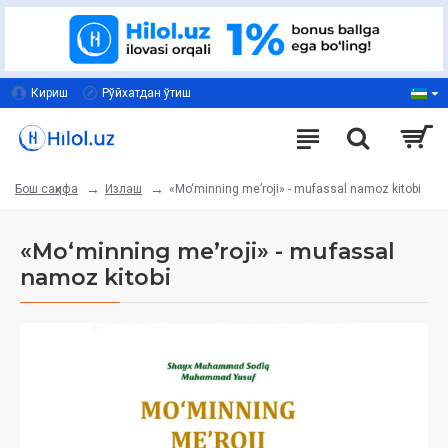
Кириш
Рўйхатдан ўтиш
Излаш
«Mo‘minning meʼroji» - mufassal namoz kitobi
Бош саҳифа
«Mo‘minning meʼroji» - mufassal
namoz kitobi