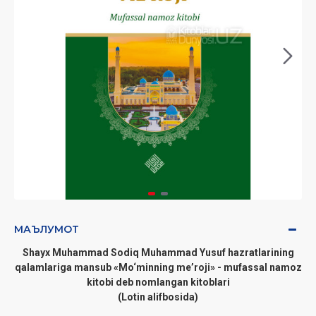
МАЪЛУМОТ
Shayx Muhammad Sodiq Muhammad Yusuf hazratlarining
qalamlariga mansub «Mo‘minning meʼroji» - mufassal namoz
kitobi deb nomlangan kitoblari
(Lotin alifbosida)