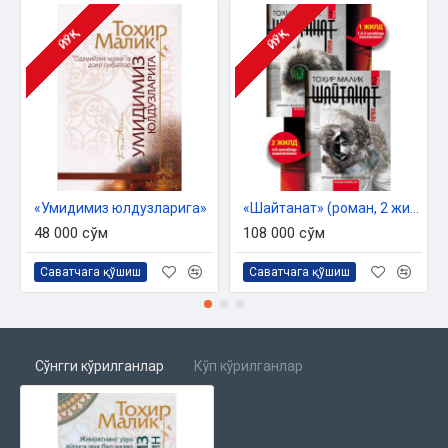
ЙЎҚ
ЙЎҚ
«Умидимиз юлдузларига»
«Шайтанат» (роман, 2 жилдлик)
48 000 сўм
108 000 сўм
Саватчага қўшиш
Саватчага қўшиш
Сўнгги кўрилганлар
Кўп кўрилганлар