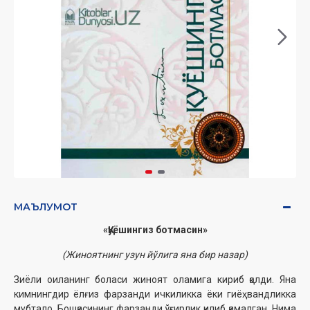
МАЪЛУМОТ
«Қуёшингиз ботмасин»
(Жиноятнинг узун йўлига яна бир назар)
Зиёли оиланинг боласи жиноят оламига кириб қолди. Яна
кимнингдир ёлғиз ‎фарзанди ичкиликка ёки гиёҳвандликка
мубтало. Бошқасининг фарзанди ўғирлик қилиб ‎қамалган.‎ Нима