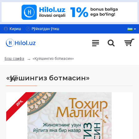
Кириш
Рўйхатдан ўтиш
«Қуёшингиз ботмасин»
Бош саҳифа
«Қуёшингиз ботмасин»
ЙЎҚ