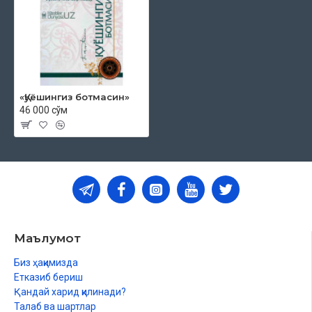
«Қуёшингиз ботмасин»
46 000 сўм
Маълумот
Биз ҳақимизда
Етказиб бериш
Қандай харид қилинади?
Талаб ва шартлар