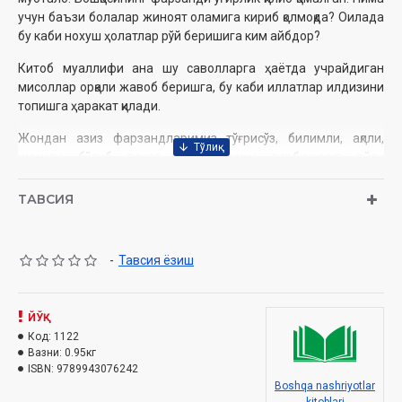
учун баъзи болалар жиноят оламига кириб қолмоқда? Оилада
бу каби нохуш ‎ҳолатлар рўй беришига ким айбдор?‎
Китоб муаллифи ана шу саволларга ҳаётда учрайдиган
мисоллар орқали жавоб ‎беришга, бу каби иллатлар илдизини
топишга ҳаракат қилади.‎
Жондан азиз фарзандларимиз тўғрисўз, билимли, ақлли,
имонли бўлиб вояга етиши ‎учун тарбиянинг қайси
жиҳатларига эътибор қаратиш зарурлиги ҳақидаги қимматли
‎тавсиялар ҳам мазкур китобдан ўрин олган.‎
ТАВСИЯ
Муаллиф:
Тоҳир Малик
Номи:
«Қуёшингиз ботмасин»
-
Тавсия ёзиш
Нашриёт:
«O'zbekiston milliy ensiklopediyasi»
Сана:
2018 йил
ISBN:
978-9943-07-624-2
ЙЎҚ
Хажми:
496 бет‎
Код:
1122
Ўлчами:
70х108 1/16‎
Вазни:
0.95кг
Муқоваси:
қаттиқ‎
ISBN:
9789943076242
Boshqa nashriyotlar
Мундарижа