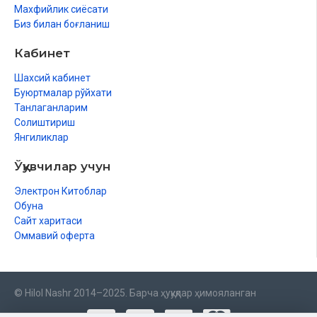
Махфийлик сиёсати
Биз билан боғланиш
Кабинет
Шахсий кабинет
Буюртмалар рўйхати
Танлаганларим
Солиштириш
Янгиликлар
Ўқувчилар учун
Электрон Китоблар
Обуна
Сайт харитаси
Оммавий оферта
© Hilol Nashr 2014–2025. Барча ҳуқуқлар ҳимояланган