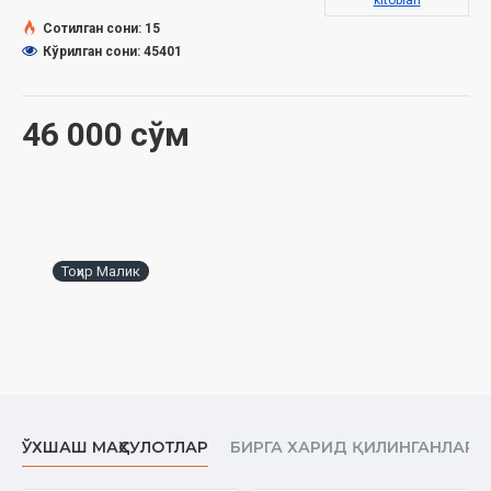
kitoblari
Биринчи бўлим. Айбсиз айбдорлар
Сотилган сони: 15
Иккинчи бўлим. Ечилиши мушкул муаммо
Кўрилган сони: 45401
Учинчи бўлим. «Мен» - ўзликни англаш
Тўртинчи бўлим. Қил кўприк
Бешинчи бўлим. Ёмонликлар онаси
46 000 сўм
Олтинчи бўлим. Шайтонлар бошқарувчи олам
Еттинчи бўлим. Тутқунлик
Саккизинчи бўлим. Озодлик нури кўзни қамаштирадими?
Тоҳир Малик
ЎХШАШ МАҲСУЛОТЛАР
БИРГА ХАРИД ҚИЛИНГАНЛАР