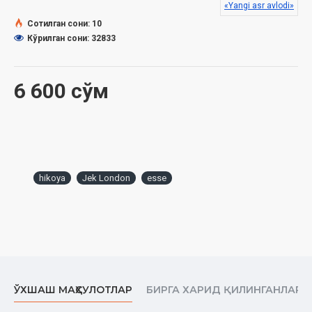
Sana:
2017 yil
«Yangi asr avlodi»
Сотилган сони: 10
ISBN:
978-9943-27-956-8
Кўрилган сони: 32833
O'lchami:
84×108 1/32 ‎
Muqovasi:
Yumshoq
6 600 сўм
hikoya
Jek London
esse
ЎХШАШ МАҲСУЛОТЛАР
БИРГА ХАРИД ҚИЛИНГАНЛАР