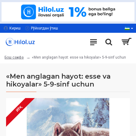
Кириш
Рўйхатдан ўтиш
«Men anglagan hayot: esse va hikoyalar» 5-9-sinf uchun
Бош саҳифа
«Men anglagan hayot: esse va
hikoyalar» 5-9-sinf uchun
ЙЎҚ