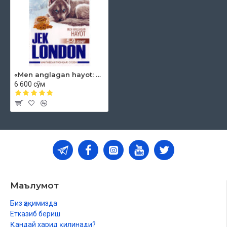
«Men anglagan hayot: esse va hikoyalar» 5-9-sinf uchun
6 600 сўм
Маълумот
Биз ҳақимизда
Етказиб бериш
Қандай харид қилинади?