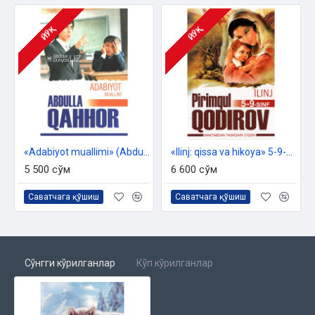
ЙЎҚ
ЙЎҚ
«Adabiyot muallimi» (Abdulla Qahhor)
«Ilinj: qissa va hikoya» 5-9-sinf uchun
5 500 сўм
6 600 сўм
Саватчага қўшиш
Саватчага қўшиш
Сўнгги кўрилганлар
Кўп кўрилганлар