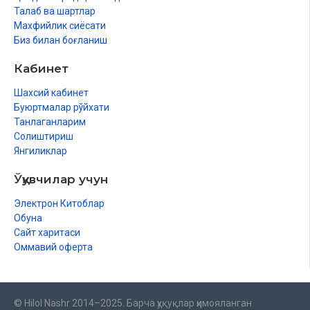
Талаб ва шартлар
Махфийлик сиёсати
Биз билан боғланиш
Кабинет
Шахсий кабинет
Буюртмалар рўйхати
Танлаганларим
Солиштириш
Янгиликлар
Ўқувчилар учун
Электрон Китоблар
Обуна
Сайт харитаси
Оммавий оферта
© Hilol Nashr 2014–2025. Барча ҳуқуқлар ҳимояланган