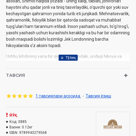
‎asosan, Shimol haqida yozadi - uning xalqi, tabiati, jonivorlari
‎hayotini shu qadar jonli va tiniq tasvirlaydiki, o'quvchi qor yoki suv
‎kechayotgan qahramon yonida turib eti junjikadi. Mehnatsevarlik,
‎qahramonlik, fidoyilik bilan bir qatorda sadoqat va muhabbat
‎tuyg‘ulari ham tarannum etiladi. Inson yashash uchun, ‎to‘g‘rirog‘i,
yaxshi yashash uchun kurashishi kerakligi va bu har bir ‎odamning
bosh maqsadi bolishi lozimligi Jek Londonning barcha
‎hikoyalarida o‘z aksini topadi.‎
Ushbu kitobning yana bir qimmati shundaki, undagi hikoya va
‎qissalarning aksariyati bugungi davr yosh tarjimonlari tomonidan
‎o‘zbek tiliga o‘girilgan hamda ilk marta kitob holida chop
ТАВСИЯ
‎etilmoqda.‎
1 тавсиялари асосида.
-
Тавсия ёзиш
Muallif:
Jek London
Nomi:
«Men anglagan hayot: esse va hikoyalar»
ЙЎҚ
Nashriyot:
«Yangi asr avlodi» nashriyoti
Код:
0885
Hajmi:
Вазни:
176 bet
0.12кг
ISBN:
9789943279568