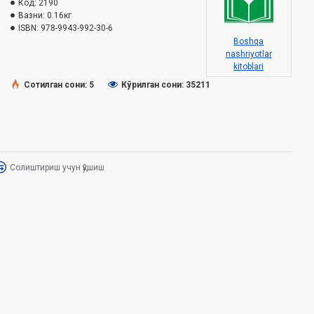
Код:
2190
Вазни:
0.16кг
ISBN:
978-9943-992-30-6
Boshqa
nashriyotlar
kitoblari
Сотилган сони: 5
Кўрилган сони: 35211
Солиштириш учун қўшиш