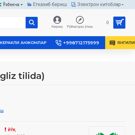
Етказиб бериш
Электрон китоблар
Ўзбекча
0
Кириш
Рўйхатдан ўтиш
+998712175999
КЕРАКЛИ АНЖОМЛАР
ЯНГИЛИ
iz tilida)
иш
ЙЎҚ