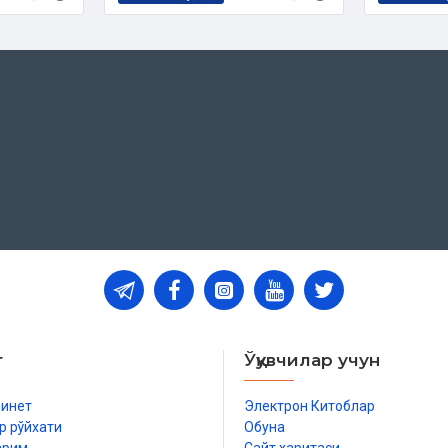
т
Ўқувчилар учун
бинет
Электрон Китоблар
р рўйхати
Обуна