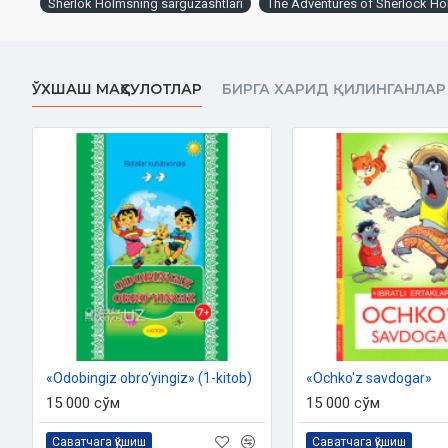
Sherlok Holmsning sarguzashtlari
The Adventures of Sherlock H
ЎХШАШ МАҲСУЛОТЛАР
БИРГА ХАРИД ҚИЛИНГАНЛАР
«Odobingiz obro‘yingiz» (1-kitob)
«Ochko'z savdogar»
15 000 сўм
15 000 сўм
Саватчага қўшиш
Саватчага қўшиш