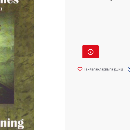
Танлаганларимга қўшиш