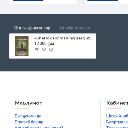
Сўнгги кўрилганлар
Кўп кўрилганлар
«Sherlok Holmsning sarguzashtlari»‎ (ham o'zbek, ham ingliz tilida)
12 000 сўм
Маълумот
Кабине
Биз ҳақимизда
Шахсий ка
Етказиб бериш
Буюртмала