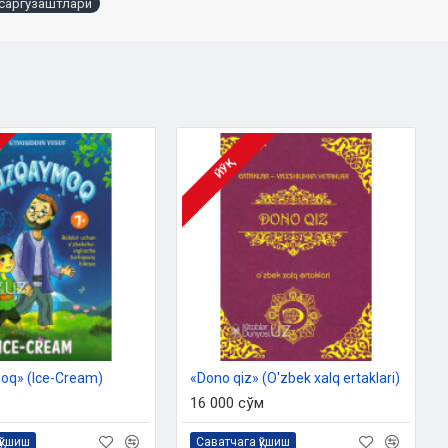
саргузаштлари
ЙЎҚ
q» (Ice-Cream)
«Dono qiz»‎ (O'zbek xalq ertaklari)
16 000 сўм
қўшиш
Саватчага қўшиш