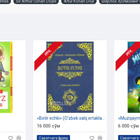
olmes
Sir Arthur Conan Doyle
Artur Konan Doyl
Шерлок Ҳолмснинг 
ЙЎҚ
ЙЎҚ
«Botir echki»‎ (O'zbek xalq ertaklari)
«Muzqaymo
16 000 сўм
6 000 сўм
Саватчага қўшиш
Саватчага 