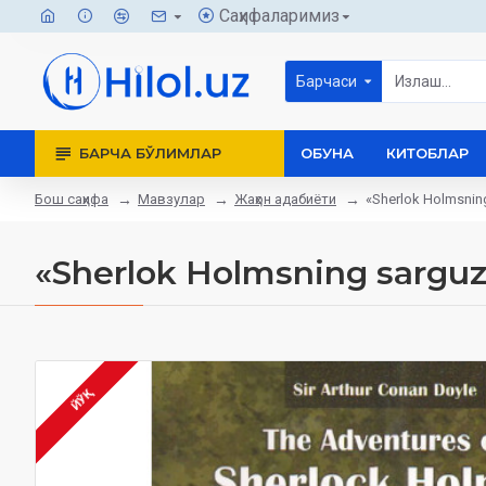
Саҳифаларимиз
Барчаси
БАРЧА БЎЛИМЛАР
ОБУНА
КИТОБЛАР
Бош саҳифа
Мавзулар
Жаҳон адабиёти
«Sherlok Holmsning 
«Sherlok Holmsning sarguzas
ЙЎҚ