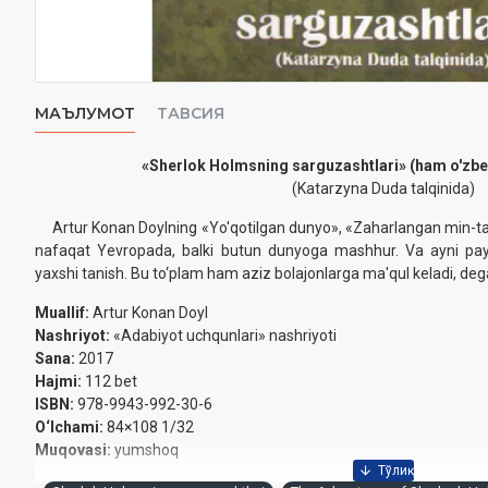
МАЪЛУМОТ
ТАВСИЯ
«Sherlok Holmsning sarguzashtlari»‎ (ham o'zbek
(Katarzyna Duda talqinida)
Artur Konan Doylning «Yo'qotilgan dunyo», «Zaharlangan min-taqa
nafaqat Yevropada, balki butun dunyoga mashhur. Va ayni payt
yaxshi tanish.‎ Bu to‘plam ham aziz bolajonlarga ma'qul keladi, d
Muallif:
Artur Konan Doyl ‎
Nashriyot:
«Adabiyot uchqunlari» nashriyoti
Sana:
2017
Hajmi:
112 bet
ISBN:
978-9943-992-30-6
O‘lchami:
84×108 1/32‎
Muqovasi:
yumshoq