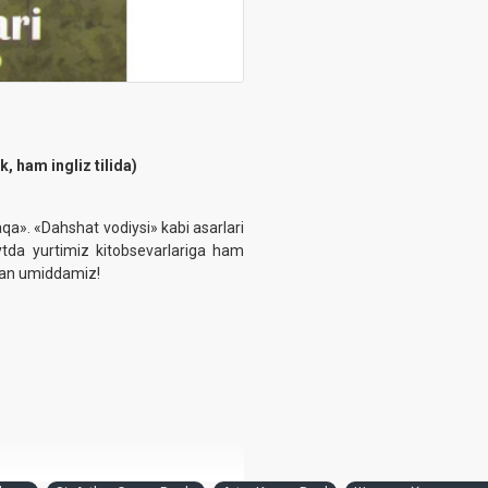
, ham ingliz tilida)
». «Dahshat vodiysi» ‎kabi asarlari
da yurtimiz ‎kitobsevarlariga ham
egan umiddamiz!