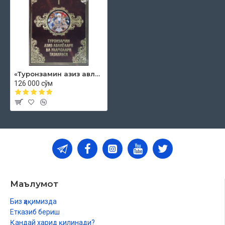
«Туронзамин азиз авлиёлари ва уламолари тазкираси»
126 000 сўм
Маълумот
Биз ҳақимизда
Етказиб бериш
Қандай харид қилинади?