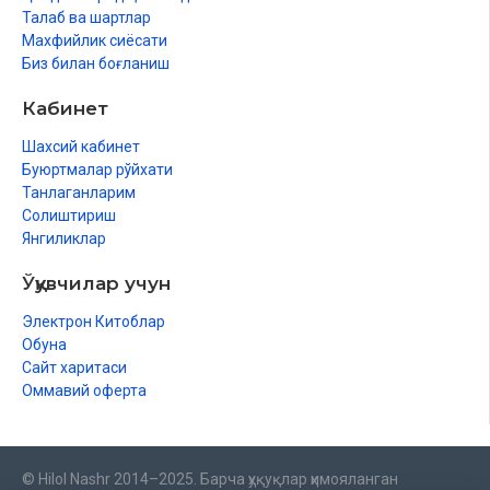
Талаб ва шартлар
Махфийлик сиёсати
Биз билан боғланиш
Кабинет
Шахсий кабинет
Буюртмалар рўйхати
Танлаганларим
Солиштириш
Янгиликлар
Ўқувчилар учун
Электрон Китоблар
Обуна
Сайт харитаси
Оммавий оферта
© Hilol Nashr 2014–2025. Барча ҳуқуқлар ҳимояланган