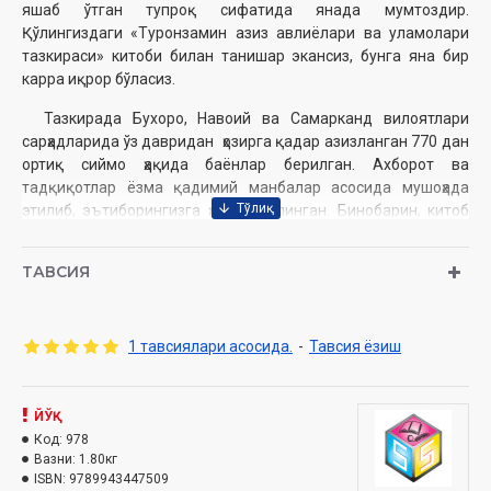
яшаб ўтган тупроқ сифатида янада мумтоздир.
Қўлингиздаги «Туронзамин азиз авлиёлари ва уламолари
тазкираси» китоби билан танишар экансиз, бунга яна бир
карра иқрор бўласиз.
Тазкирада Бухоро, Навоий ва Самарканд вилоятлари
сарҳадларида ўз давридан ҳозирга қадар азизланган 770 дан
ортиқ сиймо ҳақида баёнлар берилган. Ахборот ва
тадқиқотлар ёзма қадимий манбалар асосида мушоҳада
этилиб, эътиборингизга ҳавола қилинган. Бинобарин, китоб
миллий ва маънавий қадриятларимиздан маърифий
суҳбатлар сифатида сизга маъқул ва манзур бўлади, деган
ТАВСИЯ
умиддамиз.
Муаллиф:
С. Мустафоев., М. Аблаев
Номи:
«Tуронзамин азиз авлиёлари ва
1 тавсиялари асосида.
-
Тавсия ёзиш
уламоларитазкираси»
Нашриёт:
«Sano-standart»
Сана:
2015 йил
ЙЎҚ
Ҳажми:
672 бет
Код:
978
ISBN:
978-9943-4475-0-9
Вазни:
1.80кг
Бичими:
ISBN:
9789943447509
60×84 1/8