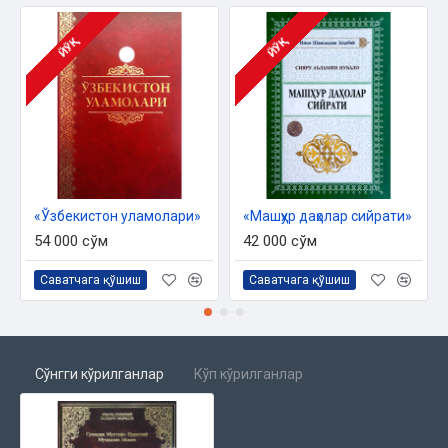
ЙЎҚ
ЙЎҚ
«Ўзбекистон уламолари»
«Машҳур даҳолар сийрати»
54 000 сўм
42 000 сўм
Саватчага қўшиш
Саватчага қўшиш
Сўнгги кўрилганлар
Кўп кўрилганлар