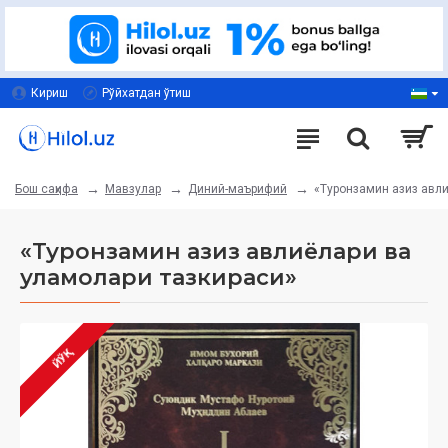
Кириш
Рўйхатдан ўтиш
Мавзулар
Диний-маърифий
«Туронзамин азиз авли
Бош саҳифа
«Туронзамин азиз авлиёлари ва
уламолари тазкираси»
ЙЎҚ