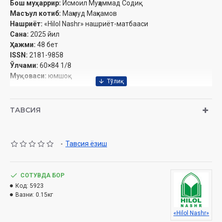
Бош муҳаррир:
Исмоил Муҳаммад Содиқ
Масъул котиб:
Маҳмуд Маҳкамов
Нашриёт:
«Hilol Nashr» нашриёт-матбааси‎
Сана:
2025 йил
Ҳажми:
48 бет‎
ISSN:
2181-9858
Ўлчами:
60×84 1/8
Муқоваси:
юмшоқ
Узбекистон Республикаси Дин ишлари бўйича
ТАВСИЯ
қўмитасининг 2025 йил 26 майдаги 03-07/3148-сонли
хулосаси асосида чоп этилди.
-
Тавсия ёзиш
Эслатиб ўтамиз, журналга обуна хизмати бор:
Обуна бўлиш
СОТУВДА БОР
Код:
5923
УШБУ СОНДА
Вазни:
0.15кг
ТАФСИР
«Hilol Nashr»
Ҳар кимнинг ўз насибаси бор