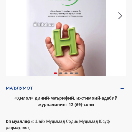
МАЪЛУМОТ
«Ҳилол» диний-маърифий, ижтимоий-адабий
журналининг 12 (69)-сони
Ғоя муаллифи:
Шайх Муҳаммад Содиқ Муҳаммад Юсуф
раҳимаҳуллоҳ