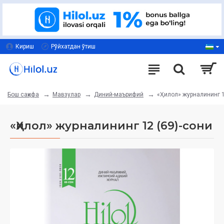
Кириш
Рўйхатдан ўтиш
Мавзулар
Диний-маърифий
«Ҳилол» журналининг 1
Бош саҳифа
«Ҳилол» журналининг 12 (69)-сони