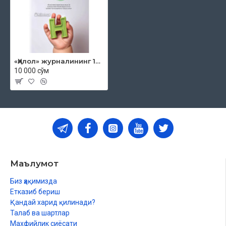
Оиладаги бахт сири
ЗИЁРАТ
Фаришталар муҳофазасидаги диёр
«Ҳилол» журналининг 12 (69)-сони
10 000 сўм
Маълумот
Биз ҳақимизда
Етказиб бериш
Қандай харид қилинади?
Талаб ва шартлар
Махфийлик сиёсати