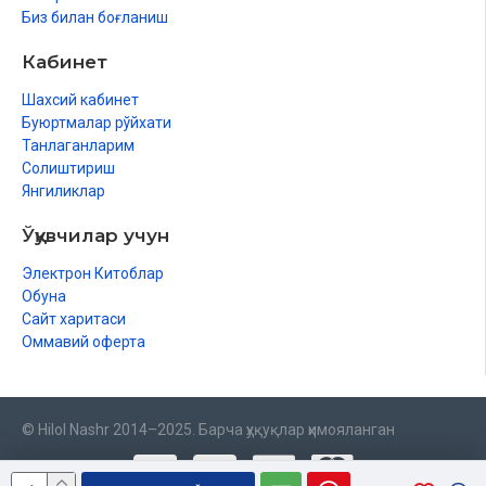
Биз билан боғланиш
Кабинет
Шахсий кабинет
Буюртмалар рўйхати
Танлаганларим
Солиштириш
Янгиликлар
Ўқувчилар учун
Электрон Китоблар
Обуна
Сайт харитаси
Оммавий оферта
© Hilol Nashr 2014–2025. Барча ҳуқуқлар ҳимояланган