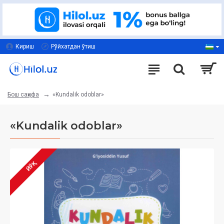
Кириш
Рўйхатдан ўтиш
«Kundalik odoblar»
Бош саҳифа
«Kundalik odoblar»
ЙЎҚ