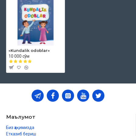
«Kundalik odoblar»
10 000 сўм
Маълумот
Биз ҳақимизда
Етказиб бериш