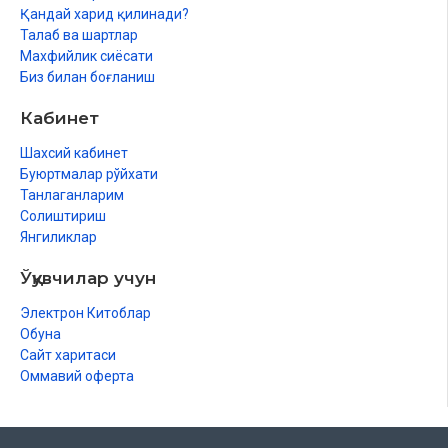
Қандай харид қилинади?
Талаб ва шартлар
Махфийлик сиёсати
Биз билан боғланиш
Кабинет
Шахсий кабинет
Буюртмалар рўйхати
Танлаганларим
Солиштириш
Янгиликлар
Ўқувчилар учун
Электрон Китоблар
Обуна
Сайт харитаси
Оммавий оферта