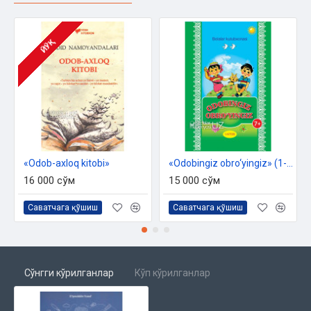
ЙЎҚ
«Odob-axloq kitobi»‎
«Odobingiz obro‘yingiz» (1-kitob)
16 000 сўм
15 000 сўм
Саватчага қўшиш
Саватчага қўшиш
Сўнгги кўрилганлар
Кўп кўрилганлар