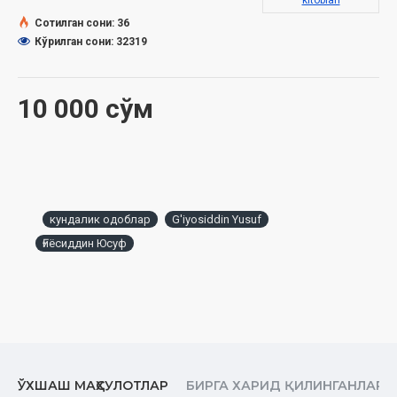
kitoblari
Сотилган сони: 36
Кўрилган сони: 32319
10 000 сўм
кундалик одоблар
G'iyosiddin Yusuf
Ғиёсиддин Юсуф
ЎХШАШ МАҲСУЛОТЛАР
БИРГА ХАРИД ҚИЛИНГАНЛАР