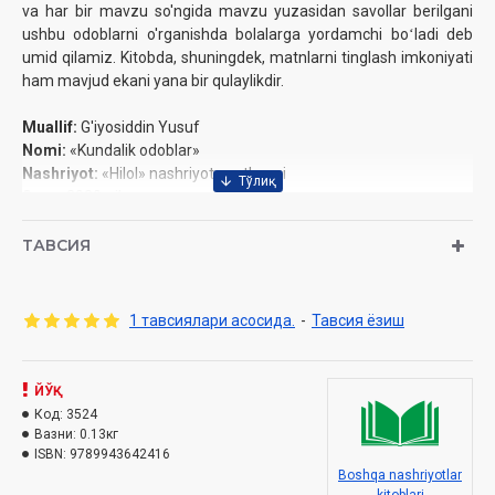
va har bir mavzu so'ngida mavzu yuzasidan savollar berilgani
ushbu odoblarni o'rganishda bolalarga yordamchi boʻladi deb
umid qilamiz. Kitobda, shuningdek, matnlarni tinglash imkoniyati
ham mavjud ekani yana bir qulaylikdir.
Muallif:
G'iyosiddin Yusuf
Nomi:
«Kundalik odoblar»
Nashriyot:
«Hilol» nashriyot-matbaasi
Sana:
2020-yil
Hajmi:
64 bet
O‘lchami:
84x108 1/8
ТАВСИЯ
ISBN:
978-9943-5979-4-5
Muqovasi:
yumshoq
1 тавсиялари асосида.
-
Тавсия ёзиш
ЙЎҚ
Код:
3524
Вазни:
0.13кг
ISBN:
9789943642416
Boshqa nashriyotlar