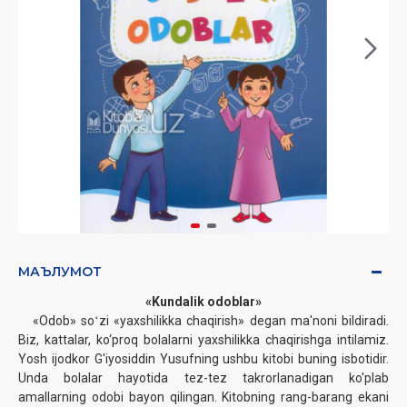
МАЪЛУМОТ
«Kundalik odoblar»
«Odob» soʻzi «yaxshilikka chaqirish» degan ma'noni bildiradi.
Biz, kattalar, ko‘proq bolalarni yaxshilikka chaqirishga intilamiz.
Yosh ijodkor G'iyosiddin Yusufning ushbu kitobi buning isbotidir.
Unda bolalar hayotida tez-tez takrorlanadigan ko'plab
amallarning odobi bayon qilingan. Kitobning rang-barang ekani