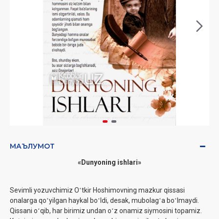
МАЪЛУМОТ
«Dunyoning ishlari»
Sevimli yozuvchimiz Oʻtkir Hoshimovning mazkur qissasi
onalarga qoʻyilgan haykal boʻldi, desak, mubolagʻa boʻlmaydi.
Qissani oʻqib, har birimiz undan oʻz onamiz siymosini topamiz.