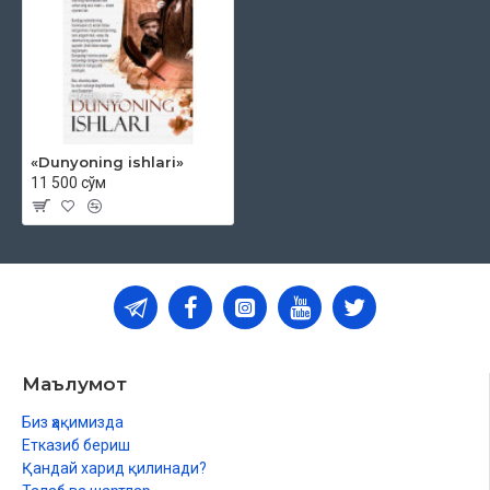
«Dunyoning ishlari»
11 500 сўм
Маълумот
Биз ҳақимизда
Етказиб бериш
Қандай харид қилинади?