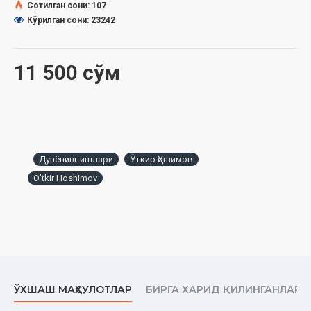
Сотилган сони: 107
Кўрилган сони: 23242
11 500 сўм
Дунёнинг ишлари
Ўткир Ҳошимов
O'tkir Hoshimov
ЎХШАШ МАҲСУЛОТЛАР
БИРГА ХАРИД ҚИЛИНГАНЛАР