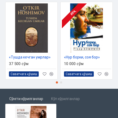
ЙЎҚ
«Тушда кечган умрлар»
«Нур борки, соя бор»
37 500 сўм
10 000 сўм
Саватчага қўшиш
Саватчага қўшиш
Сўнгги кўрилганлар
Кўп кўрилганлар