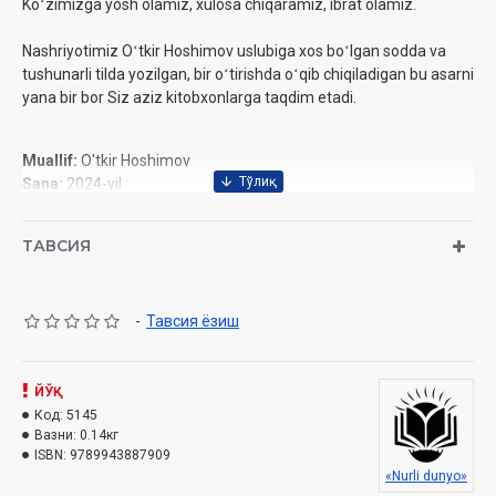
Koʻzimizga yosh olamiz, xulosa chiqaramiz, ibrat olamiz.
Nashriyotimiz Oʻtkir Hoshimov uslubiga xos boʻlgan sodda va
tushunarli tilda yozilgan, bir oʻtirishda oʻqib chiqiladigan bu asarni
yana bir bor Siz aziz kitobxonlarga taqdim etadi.
Muallif:
O'tkir Hoshimov
Sana:
2024-yil
Nashriyot:
«Nurli dunyo» nashriyot uyi‎
Hajmi:
224 bet‎
ТАВСИЯ
ISBN:
978-9943-8879-0-9
O'lcham:
84x108 1/32‎
Muqovasi:
yumshoq
-
Тавсия ёзиш
ЙЎҚ
Код:
5145
Вазни:
0.14кг
ISBN:
9789943887909
«Nurli dunyo»