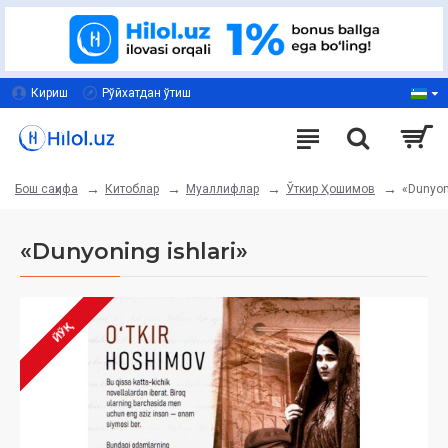
Кириш
Рўйхатдан ўтиш
Китоблар
Муаллифлар
Ўткир Ҳошимов
«Dunyoni
Бош саҳифа
«Dunyoning ishlari»
ЙЎҚ