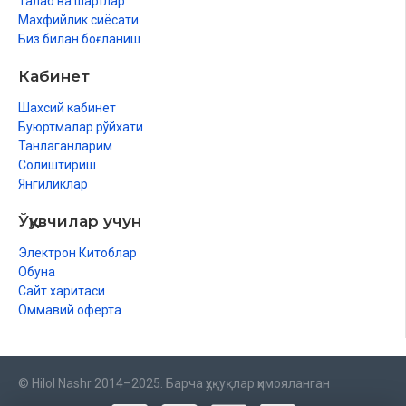
Талаб ва шартлар
Махфийлик сиёсати
Биз билан боғланиш
Кабинет
Шахсий кабинет
Буюртмалар рўйхати
Танлаганларим
Солиштириш
Янгиликлар
Ўқувчилар учун
Электрон Китоблар
Обуна
Сайт харитаси
Оммавий оферта
© Hilol Nashr 2014–2025. Барча ҳуқуқлар ҳимояланган