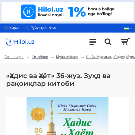
Кириш
Рўйхатдан ўтиш
Китоблар
Муаллифлар
Шайх Муҳаммад Содиқ Муҳ
Бош саҳифа
«Ҳадис ва Ҳаёт» 36-жуз. Зуҳд ва
рақоиқлар китоби