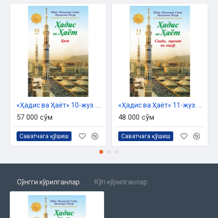
Рақоиқлар ҳақида
Жаннатга кириш Аллоҳ таоло фазли ила бўлур
Омонатнинг кўтарилиши
Садақанинг фазли ҳақида. .
Амри маъруф ва наҳйи мункар ҳақида
Баъзи ўтганларнинг хабарлари. . .
Бешикда гапирганлар
Иблис ва унинг лашкарлари
Жин ҳақида маълумот
Мукаррам фаришталар
«Ҳадис ва Ҳаёт» 10-жуз. Ҳаж китоби
«Ҳадис ва Ҳаёт» 11-жуз. Савдо, зироат ва вақф китоби
57 000 сўм
48 000 сўм
Саватчага қўшиш
Саватчага қўшиш
Сўнгги кўрилганлар
Кўп кўрилганлар