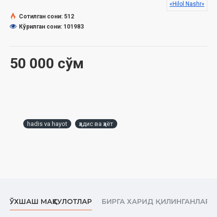
«Hilol Nashr»
Дунёдан огоҳлантириш ҳақида
Сотилган сони: 512
Ҳожатсиз бино яхшимас
Кўрилган сони: 101983
Бойлик қаноатдадир
Ҳирс қўйиш ва чексиз умиддан сақлан
Фақир ва фуқаролар фасли ҳақида
50 000 сўм
Набий соллаллоҳу алайҳи васалламнинг маишатлари
Аҳли суффа
Тилни тиймоқ — фарз
Иймоннинг баркамоллиги зарари йўқ
нарсани тарк қилишдадир
Аллоҳ таолонинг ҳукмига сабр қилишда улуғ ажр бордир
Қазо ва қадар ҳақида.
hadis va hayot
ҳадис ва ҳаёт
Қадар ҳақида низо қилиш керак эмас.
Ажаллар ва ризқлар чегаралангандир.
Қалблар Роҳманнинг қабзасидадир
Кофирларнинг болалари ҳақида ворид бўлган нарсалар
Фитрат аҳли ҳақида келган нарсалар
Ишлар хотимага қараб бўлади
Амоли солиҳга шошилиш вожибдир
ЎХШАШ МАҲСУЛОТЛАР
БИРГА ХАРИД ҚИЛИНГАНЛАР
Аллоҳ таолодан хавфда бўлиш
Аллоҳ таолога таваккал қилиш