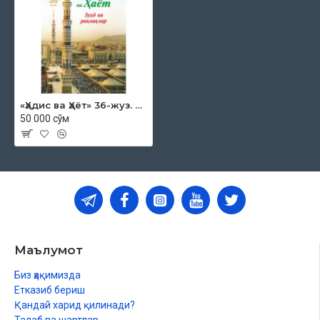
«Ҳадис ва Ҳаёт» 36-жуз. Зуҳд ва рақоиқлар китоби
50 000 сўм
Маълумот
Биз ҳақимизда
Етказиб бериш
Қандай харид қилинади?