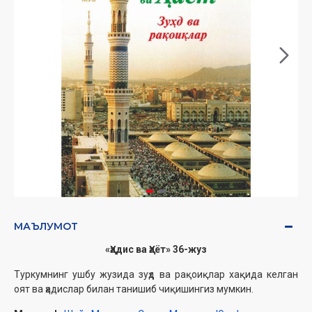
МАЪЛУМОТ
«Ҳадис ва Ҳаёт» 36-жуз
Туркумнинг ушбу жузида зуҳд ва рақоиқлар хақида келган
оят ва ҳадислар билан танишиб чиқишингиз мумкин.