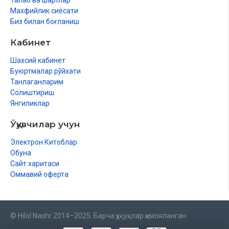
Талаб ва шартлар
Махфийлик сиёсати
Биз билан боғланиш
Кабинет
Шахсий кабинет
Буюртмалар рўйхати
Танлаганларим
Солиштириш
Янгиликлар
Ўқувчилар учун
Электрон Китоблар
Обуна
Сайт харитаси
Оммавий оферта
© Hilol Nashr 2014–2025. Барча ҳуқуқлар ҳимояланган