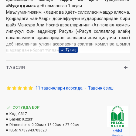
«Муқаддима»
деб номланган 1-жузи.
Маълумингизким, «Ҳадис ва Ҳаёт» силсиласи машҳур аллома,
Қоҳирадаги «ал-Азҳар» дорилфунуни мударрисларидан бири
шайх Мансура Али Носиф ҳазратларининг «Ат-тож ал-жомеъ
лил-усул фии аҳадийсур Расул» («Расул соллаллоҳу алайҳи
васалламнинг ҳадисларидан аслларни жам қилувчи тож»)
деб номланган улкан асарларига ёзилган комил ва шомил
шарҳлардан иборат тўпламдир.
«Ҳадис ва Ҳаёт» силсиласининг дастлабки жузлари чоп
ТАВСИЯ
этилиши билан китобсеварларнинг севимли асарига
айланиб, кўплаб мухлисларнинг жавонларидан, мўмин-
мусулмонларнинг қалбидан чуқур ва муносиб ўрин олди.
11 тавсиялари асосида.
-
Тавсия ёзиш
Эндиликда мазкур силсила таркибига кирувчи китоблар
қайтадан нашр қилина бошланди. Ушбу жузларда дастлабки
нашрларда йўл қўйилган баъзи хато ва камчиликлар
СОТУВДА БОР
бартараф этилиб, илмий маълумотлар таҳқиқ қилинган бўлиб,
Код:
C317
бу мазкур нодир асар савиясининг янада юқорироқ
Вазни:
0.22кг
бўлишини таъминлади.
Dimensions:
0.00см x 13.00см x 27.00см
Эътиборингизга ҳавола этилаётган «Муқаддима» жузи ушбу
ISBN:
9789943703520
«Hilol