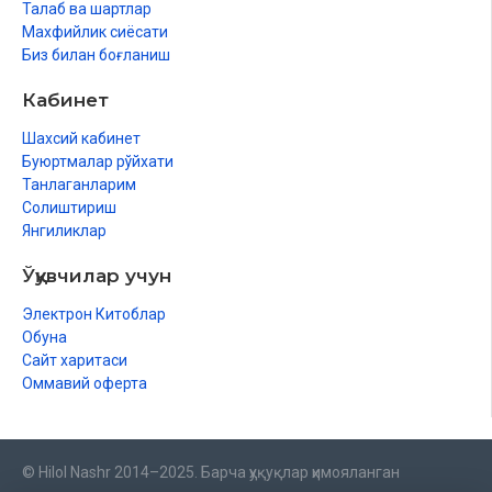
Имом Ибн Можа
Талаб ва шартлар
Молик ибн Анас
Махфийлик сиёсати
Имом Аҳмад ибн Ҳанбал
Биз билан боғланиш
Имом Доримий
Кабинет
Имом Ҳоким
Имом Шофеъий
Шахсий кабинет
Буюртмалар рўйхати
Танлаганларим
Солиштириш
Янгиликлар
Ўқувчилар учун
Электрон Китоблар
Обуна
Сайт харитаси
Оммавий оферта
© Hilol Nashr 2014–2025. Барча ҳуқуқлар ҳимояланган