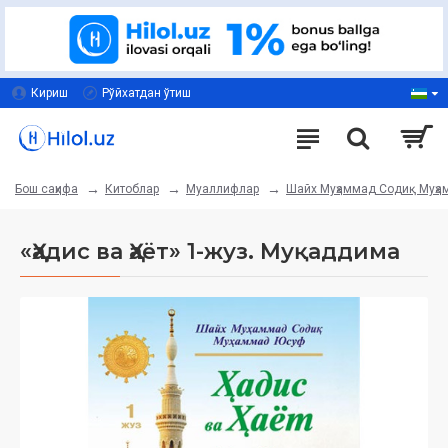
Кириш
Рўйхатдан ўтиш
Китоблар
Муаллифлар
Шайх Муҳаммад Содиқ Муҳ
Бош саҳифа
«Ҳадис ва Ҳаёт» 1-жуз. Муқаддима