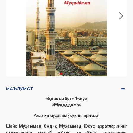
МАЪЛУМОТ
«Ҳадис ва Ҳаёт» 1-жуз
«Муқаддима»
Азиз ва муҳтарам ўқувчиларимиз!
Шайх Муҳаммад Содиқ Муҳаммад Юсуф
ҳазратларининг
қаламларига мансуб
«Ҳадис ва Ҳаёт»
туркумининг