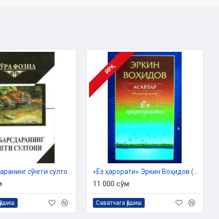
ЙЎҚ
«Йўлбарсдаранинг сўнгги султони»
«Ёз ҳарорати» Эркин Воҳидов (Тўла асарлар тўплами 2)
м
11 000 сўм
қўшиш
Саватчага қўшиш