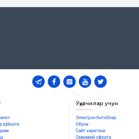
т
Ўқувчилар учун
бинет
Электрон Китоблар
р рўйхати
Обуна
арим
Сайт харитаси
иш
Оммавий оферта