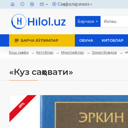
Саҳифаларимиз
Барчаси
БАРЧА БЎЛИМЛАР
ОБУНА
КИТОБЛАР
Бош саҳифа
Китоблар
Муаллифлар
Эркин Воҳидов
«
«Куз саҳовати»
ЙЎҚ