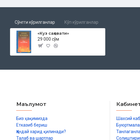
Сўнгги кўрилганлар
Кўп кўрилганлар
«Куз саҳовати»
29 000 сўм
Маълумот
Кабине
Биз ҳақимизда
Шахсий ка
Етказиб бериш
Буюртмала
Қандай харид қилинади?
Танлаганл
Талаб ва шартлар
Солиштир