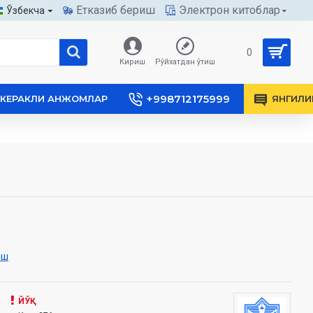
Етказиб бериш
Электрон китоблар
Ўзбекча
0
Кириш
Рўйхатдан ўтиш
+998712175999
КЕРАКЛИ АНЖОМЛАР
ЯНГИЛИ
иш
ЙЎҚ