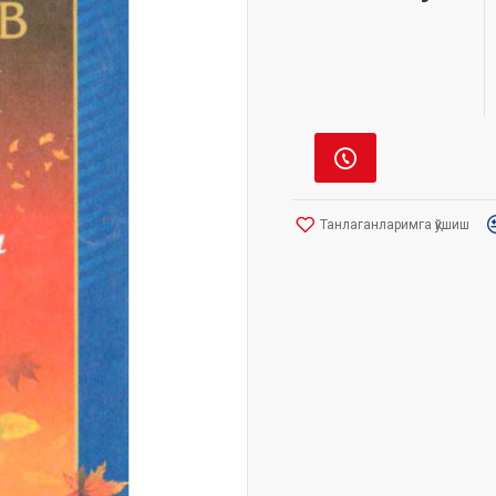
Танлаганларимга қўшиш