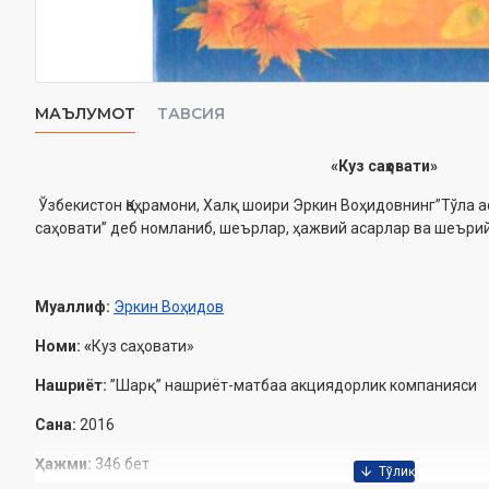
МАЪЛУМОТ
ТАВСИЯ
«
Куз саҳовати
»
Ўзбекистон Қаҳрамони, Халқ шоири Эркин Воҳидовнинг”Тўла а
саҳовати” деб номланиб, шеърлар, ҳажвий асарлар ва шеъри
Муаллиф:
Эркин Воҳидов
Номи:
«
Куз саҳовати»
Нашриёт:
”Шарқ” нашриёт-матбаа акциядорлик компанияси
Сана:
2016
Ҳажми:
346 бет