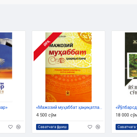
ЙЎҚ
лар»
«Мажозий муҳаббат ҳақиқатлари»
4 500 сўм
18 000 сў
Саватчага қўшиш
Саватчага 