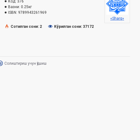
Код:
376
Вазни:
0.25кг
ISBN:
9789943261969
«Sharq»
Сотилган сони: 2
Кўрилган сони: 37172
Солиштириш учун қўшиш