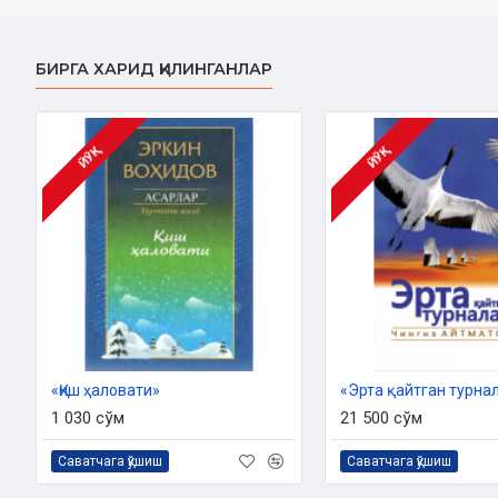
ISBN:
978-9943-26-196-9
Ўлчами:
84x108 1/32
БИРГА ХАРИД ҚИЛИНГАНЛАР
Муқоваси:
Қаттиқ
ЙЎҚ
ЙЎҚ
«Қиш ҳаловати»
«Эрта қайтган турна
1 030 сўм
21 500 сўм
Саватчага қўшиш
Саватчага қўшиш