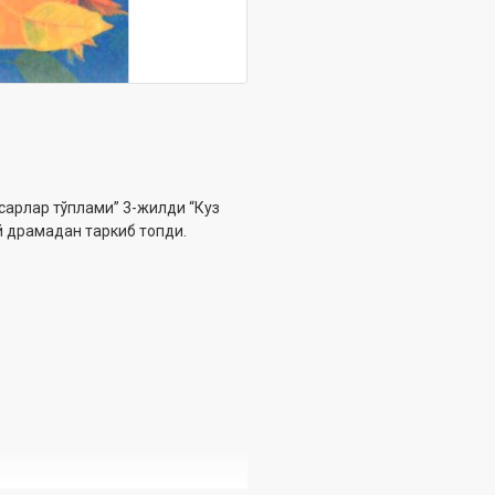
сарлар тўплами” 3-жилди “Куз
й драмадан таркиб топди.