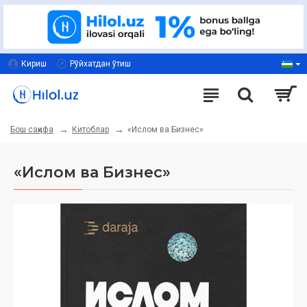
Кириш
Рўйхатдан ўтиш
Китоблар
«Ислом ва Бизнес»
Бош саҳифа
«Ислом ва Бизнес»