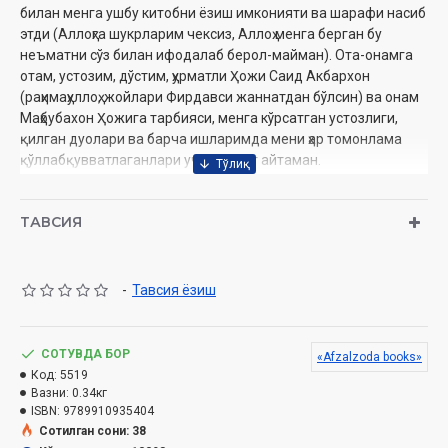
билан менга ушбу китобни ёзиш имконияти ва шарафи насиб
этди (Аллоҳга шукрларим чексиз, Аллоҳ менга берган бу
неъматни сўз билан ифодалаб берол-майман). Ота-онамга
отам, устозим, дўстим, ҳурматли Ҳожи Саид Акбархон
(раҳимаҳуллоҳ, жойлари Фирдавси жаннатдан бўлсин) ва онам
Маҳбубахон Ҳожига тарбияси, менга кўрсатган устозлиги,
қилган дуолари ва барча ишларимда мени ҳар томонлама
қўллабқувватлаганлари учун раҳмат айтаман.
"Бизнес ва ислом" китобининг тожик тилидаги биринчи
нашрини тайёрлашда ёрдам берган Ҳожи Солеҳ Зарифзодга
ТАВСИЯ
миннатдорчилик билдираман, унинг ёрдами ва сабр билан
қилган таҳрирларисиз китобнинг нашр этилишини тасаввур
қилишнинг ўзи қийин бўлган бўларди. Мен компаниямизнинг
барча ходимларига меҳнатлари, қўллаб-қувватлашлари,
-
Тавсия ёзиш
жамоавий маданияти учун миннатдорчилик билдираман,
уларнинг намуналари ушбу китобни ёзиш пайтида доимо
айтилган сўзларга мос бўлиб кўз ўнгимда турди. Бу китобнинг
СОТУВДА БОР
«Afzalzoda books»
ҳар бир бобини бошлар эканман, мен ҳақиқий бизнесда Қодир
Код:
5519
Аллоҳ инъом этган амалий ишлар ва унинг натижаларидан
Вазни:
0.34кг
илҳом олиб келдим.
ISBN:
9789910935404
Сотилган сони: 38