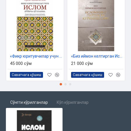
Тадбиркорлик қадимий касб
Тадбиркорлик аждодларимиздан мерос қолган касб
Биз ибодат тушунчасини қанчалик тўғри
қабул қиламиз?
Билимнинг зарурлиги
Биринчи бобдан хулосалар
Иккинчи боб
ИСЛОМДА МУЛКДОРЛИКНИНГ ЎРНИ ВА МУСУЛМОН
ТАДБИРКОРНИНГ МУЛККА НИСБАТАН ҚАРАШЛАРИ
«Фикр юритувчилар учун Ислом бўйича қўлланма»
«Биз иймон келтирган Исломнинг тартиб ва кўринишлари»
45 000 сўм
21 000 сўм
Инсон ва дунёвий манфаат
Мулк
Саватчага қўшиш
Саватчага қўшиш
Бойлик тўплашнинг мақсади ва шартлари
Мулкнинг инсон ҳаётидаги қиймати
Шариат олдида мулкнинг қиймати
Мулкнинг Аллоҳ ҳузуридаги қиймати
Сўнгги кўрилганлар
Кўп кўрилганлар
Инсон ва ҳаёт йўллари
Моддий бойликнинг инсон ҳаётидаги аҳамияти
Мулкнинг икки томонлама табиати
Тақдир ва ризқ
Тақдир қандай ёзилади