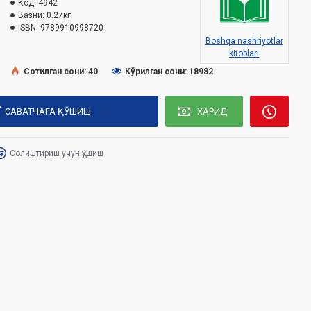
Код:
4942
Вазни:
0.27кг
ISBN:
9789910998720
Boshqa nashriyotlar
kitoblari
Сотилган сони: 40
Кўрилган сони: 18982
САВАТЧАГА ҚЎШИШ
ХАРИД
Солиштириш учун қўшиш