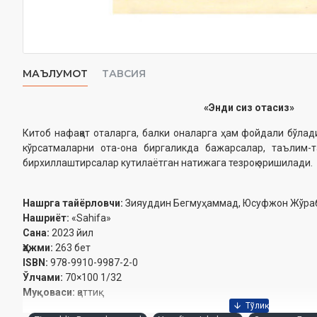
МАЪЛУМОТ
ТАВСИЯ
«Энди сиз отасиз»
Китоб нафақат оталарга, балки оналарга ҳам фойдали бўлад
кўрсатмаларни ота-она биргаликда бажарсалар, таълим-
бирхиллаштирсалар кутилаётган натижага тезроқ эришилади.
Нашрга тайёрловчи:
Зияуддин Бегмуҳаммад, Юсуфжон Жўра
Нашриёт:
«Sahifa»
Сана:
2023 йил
Ҳажми:
263 бет
ISBN:
978-9910-9987-2-0
Ўлчами:
70×100 1/32
Муқоваси:
қаттиқ