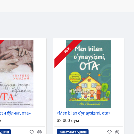
ЙЎҚ
зи бўлинг, ота»
«Men bilan o'ynaysizmi, ota»
м
32 000 сўм
қўшиш
Саватчага қўшиш