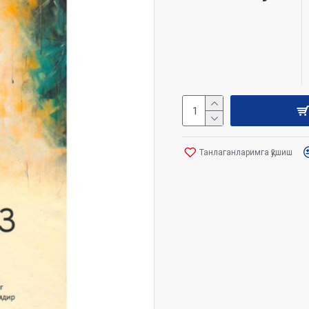
Танлаганларимга қўшиш