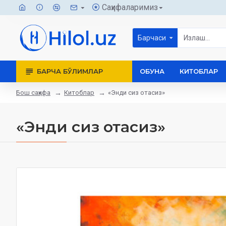
Саҳифаларимиз
Барчаси
БАРЧА БЎЛИМЛАР
ОБУНА
КИТОБЛАР
Бош саҳифа
Китоблар
«Энди сиз отасиз»
«Энди сиз отасиз»