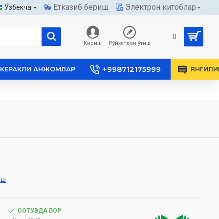
Етказиб бериш
Электрон китоблар
Ўзбекча
0
Кириш
Рўйхатдан ўтиш
+998712175999
КЕРАКЛИ АНЖОМЛАР
ЯНГИЛИ
иш
СОТУВДА БОР