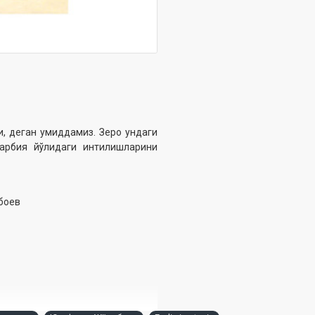
и, деган умиддамиз. Зеро ундаги
тарбия йўлидаги интилишларини
боев