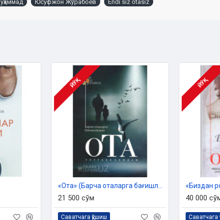
уҳаммад
Юсуфжон Жўрабоев
Endi siz otasiz
 2023 йил 23 октабрдаги №03-
йёрланди.
ЙЎҚ
ЙЎҚ
и ҳам билдириб қўйинг
«Ота» (Барча оталарга бағишланади)
«Биздан ро
21 500 сўм
40 000 сў
Саватчага қўшиш
Саватчага 