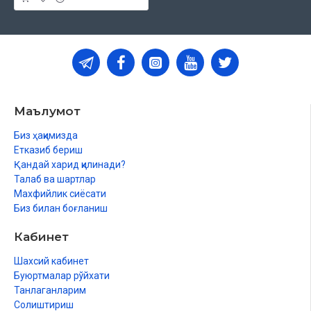
Маълумот
Биз ҳақимизда
Етказиб бериш
Қандай харид қилинади?
Талаб ва шартлар
Махфийлик сиёсати
Биз билан боғланиш
Кабинет
Шахсий кабинет
Буюртмалар рўйхати
Танлаганларим
Солиштириш