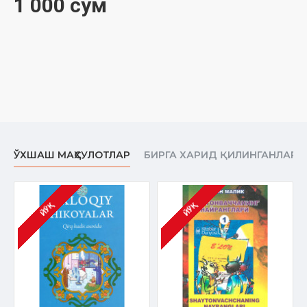
1 000 сўм
ЎХШАШ МАҲСУЛОТЛАР
БИРГА ХАРИД ҚИЛИНГАНЛАР
ЙЎҚ
ЙЎҚ