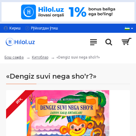
Кириш
Рўйхатдан ўтиш
Китоблар
«Dengiz suvi nega sho'r?»
Бош саҳифа
«Dengiz suvi nega sho'r?»
ЙЎҚ