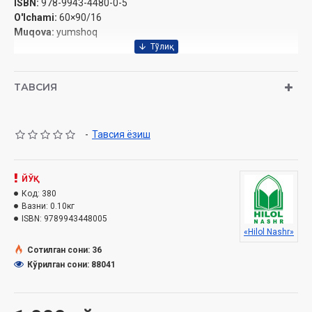
ISBN:
978-9943-4480-0-5
O'lchami:
60×90/16
Muqova:
yumshoq
ТАВСИЯ
-
Тавсия ёзиш
ЙЎҚ
Код:
380
Вазни:
0.10кг
ISBN:
9789943448005
«Hilol Nashr»
Сотилган сони: 36
Кўрилган сони: 88041