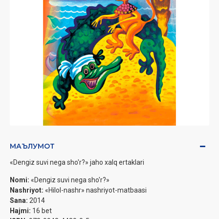
МАЪЛУМОТ
«Dengiz suvi nega sho'r?» jaho xalq ertaklari
Nomi:
«Dengiz suvi nega sho'r?»
Nashriyot:
«Hilol-nashr» nashriyot-matbaasi
Sana:
2014
Hajmi:
16 bet