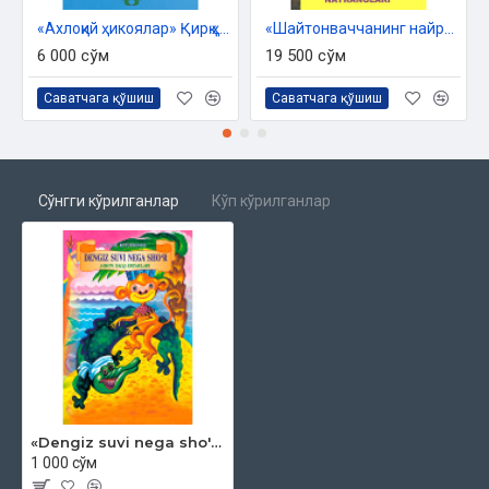
«Ахлоқий ҳикоялар» Қирқ ҳадис асосида
«Шайтонваччанинг найранглари» - 1
6 000 сўм
19 500 сўм
Саватчага қўшиш
Саватчага қўшиш
Сўнгги кўрилганлар
Кўп кўрилганлар
«Dengiz suvi nega sho'r?»
1 000 сўм