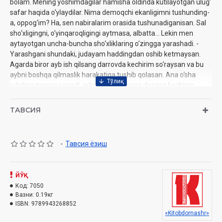
bolam. Mening yoshimdagilar hamisha oldinda kutilayotgan ulug‘
safar haqida o‘ylaydilar. Nima demoqchi ekanligimni tushunding-
a, oppog‘im? Ha, sen nabiralarim orasida tushunadiganisan. Sal
sho‘xligingni, o‘yinqaroqligingi aytmasa, albatta... Lekin men
aytayotgan uncha-buncha sho‘xliklaring o‘zingga yarashadi. -
Yarashgani shundaki, judayam haddingdan oshib ketmaysan.
Agarda biror ayb ish qilsang darrovda kechirim so‘raysan va bu
aybni boshqa qilmaslik harakatiga tushib qolasan. Ana o‘sha
odating menga yoqadi, erkatoyim. Nimaga desang kechirim
so‘rash degani, aslida chin dildan tavba qilish degani. Bu xatoni
boshqa hech qachon qilmayman degani. Kattalar orasida ko‘p
ТАВСИЯ
kuzatganman, kechirim so‘rashadi, oq tavba, qora tavba
deyishadi-yu yana o‘sha xatoni qilaverishadi. Natijada bunday
odamlarni atrofdagilar subutsizga chiqarib, unga ishonmay
-
Тавсия ёзиш
qo‘yishadi. Uhxo‘... bu juda yomon narsa. Bilsang, ish joyida,
mahalla-ko‘yda ishonchni yo‘qotish, o‘lim bilan barobar. Odam
zoti o‘zi bilmagan holda tirik murdaga aylanib qoladi. Bunaqa
ЙЎҚ
kishilar nafaqat boshqalarning, o‘z oila a’zolarining ham
Код:
7050
ishonchidan chiqib qoladilar. Bolalari, ha, dadammi, oberaman
Вазни:
0.19кг
deydilar-u, baribir obermaydilar, aldaydilar deydigan bo‘ladilar.
ISBN:
9789943268852
Eng yomoni bu illat bolalarga ham yuqishi mumkin. Bundan
«Kitobdornashr»
Xudoning o‘zi asrasin.