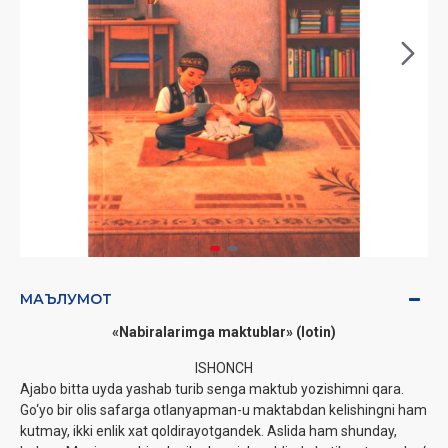
МАЪЛУМОТ
«Nabiralarimga maktublar» (lotin)
ISHONCH
Ajabo bitta uyda yashab turib senga maktub yozishimni qara.
Go‘yo bir olis safarga otlanyapman-u maktabdan kelishingni ham
kutmay, ikki enlik xat qoldirayotgandek. Aslida ham shunday,