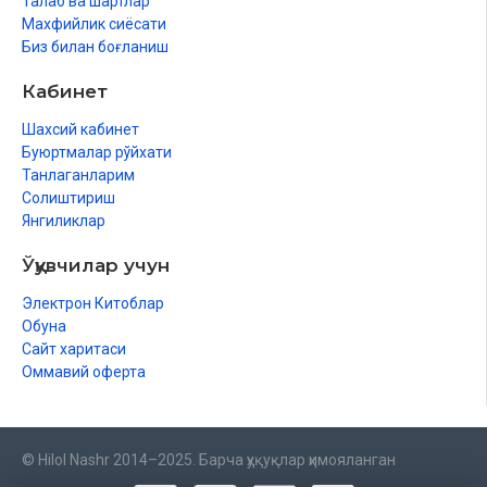
Талаб ва шартлар
Махфийлик сиёсати
Биз билан боғланиш
Кабинет
Шахсий кабинет
Буюртмалар рўйхати
Танлаганларим
Солиштириш
Янгиликлар
Ўқувчилар учун
Электрон Китоблар
Обуна
Сайт харитаси
Оммавий оферта
© Hilol Nashr 2014–2025. Барча ҳуқуқлар ҳимояланган