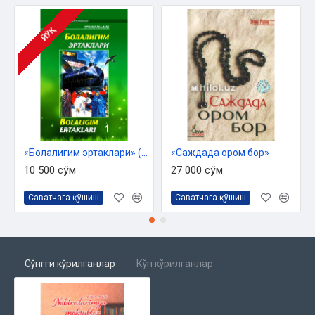
ЙЎҚ
«Болалигим эртаклари» (кирил ва лотин алифбосида)
«Саждада ором бор»
10 500 сўм
27 000 сўм
Саватчага қўшиш
Саватчага қўшиш
Сўнгги кўрилганлар
Кўп кўрилганлар