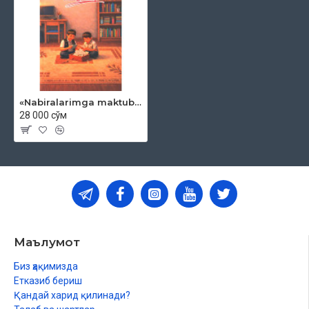
«Nabiralarimga maktublar» (lotin)
28 000 сўм
Маълумот
Биз ҳақимизда
Етказиб бериш
Қандай харид қилинади?