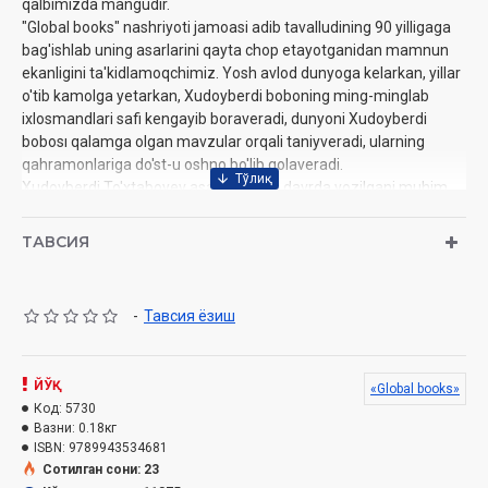
qalbimızda mangudir.
"Global books" nashriyoti jamoasi adib tavalludining 90 yilligaga
bag'ishlab uning asarlarini qayta chop etayotganidan mamnun
ekanligini ta'kidlamoqchimiz. Yosh avlod dunyoga kelarkan, yillar
o'tib kamolga yetarkan, Xudoyberdi boboning ming-minglab
ixlosmandlari safi kengayib boraveradi, dunyoni Xudoyberdi
bobosı qalamga olgan mavzular orqali taniyveradi, ularning
qahramonlariga do'st-u oshno bo'lib qolaveradi.
Xudoyberdi To'xtaboyev asarlari qaysi davrda yozilgani muhim
emas. Muhimi - bu asarlar o'lmas asarlardir. Uni bizning
bobolarimiz, otalarimiz, o'zimiz o'qidik va bizdan so'ng
ТАВСИЯ
farzandlarimiz intiqlik va katta ishtiyoq bilan mutolaa qiladilar.
Bunga shak-shubha yo'q.
-
Тавсия ёзиш
Muallif:
Xudoyberdi To'xtaboyev
Nashriyot:
«Global books»
Sana:
2021-yil
Hajmi:
ЙЎҚ
304 bet
«Global books»
ISBN:
Код:
978-9943-5346-8-1
5730
Вазни:
0.18кг
O'lchami:
84х108 1/32
ISBN:
9789943534681
Muqovasi:
yumshoq
Сотилган сони: 23