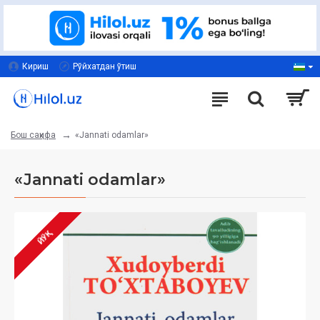
Кириш
Рўйхатдан ўтиш
«Jannati odamlar»
Бош саҳифа
«Jannati odamlar»
ЙЎҚ