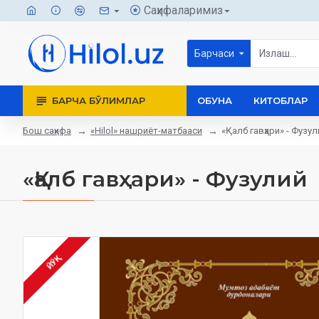
Саҳифаларимиз
Барчаси
БАРЧА БЎЛИМЛАР
ОБУНА
КИТОБЛАР
Бош саҳифа
«Hilol» нашриёт-матбааси
«Қалб гавҳари» - Фузул
«Қалб гавҳари» - Фузулий
ЙЎҚ