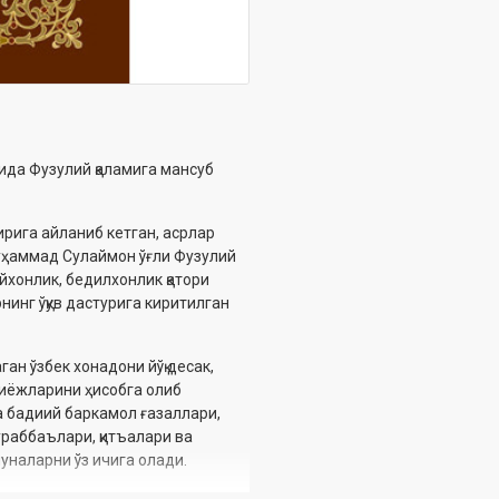
тида Фузулий қаламига мансуб
рига айланиб кетган, асрлар
уҳаммад Сулаймон ўғли Фузулий
йхонлик, бедилхонлик қатори
нинг ўқув дастурига киритилган
ан ўзбек хонадони йўқ десак,
иёжларини ҳисобга олиб
а бадиий баркамол ғазаллари,
раббаълари, қитъалари ва
уналарни ўз ичига олади.