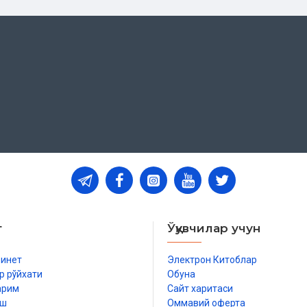
т
Ўқувчилар учун
бинет
Электрон Китоблар
р рўйхати
Обуна
арим
Сайт харитаси
иш
Оммавий оферта