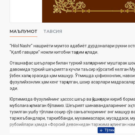
МАЪЛУМОТ
ТАВСИЯ
"Hilol Nashr" нашриёти мумтоз адабиёт дурдоналари рукни ос
"Қалб гавҳари" номли китобни тақдим қилади.
Оташнафас шеърлари билан туркий халқларнинг муштарак шои
давомида туркий шеъриятга кучли таъсир кўрсатиб келган М
ўзбек халқи орасида ҳам машҳур. Ўтмишда ҳофизхонлик, навои
фузулийхонлик ҳам кенг тарқалган, шоир асарлари мадрасалар
эди.
Юртимизда Фузулийнинг ҳассос шеър ва қўшиқлари кириб бормаг
муболаға қилмаган бўламиз. Шеърият шинавандаларининг эҳт
тузилган ушбу тўплам соҳир сўз санъаткорининг энг машҳур в
таржеъбандлари, таркиббанди, мухаммаслари, мусаддаси, му
рубоийлари ҳамда «Форсий девон»идан таржима қилинган нам