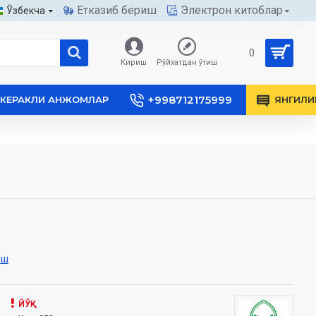
Етказиб бериш
Электрон китоблар
Ўзбекча
0
Кириш
Рўйхатдан ўтиш
+998712175999
КЕРАКЛИ АНЖОМЛАР
ЯНГИЛИ
иш
ЙЎҚ