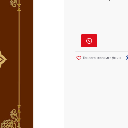
Танлаганларимга қўшиш