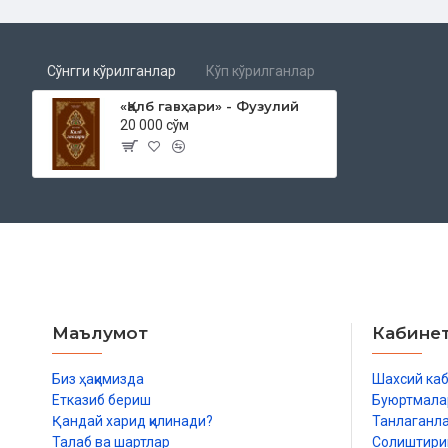
Қитъалар
Рубоийлар
Ҳикматлар
Сўнгги кўрилганлар
Кўп кўрилганлар
“Форсий девон” дан
«Қалб гавҳари» - Фузулий
Ғазаллар
20 000 сўм
Қитъалар
Рубоийлар
Ҳикматлар
Маълумот
Кабине
Биз ҳақимизда
Шахсий ка
Етказиб бериш
Буюртмала
Қандай харид қилинади?
Танлаганл
Талаб ва шартлар
Солиштир