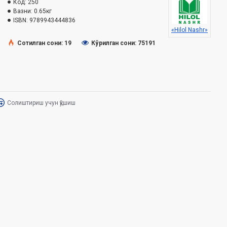
Код:
250
Вазни:
0.65кг
ISBN:
9789943444836
«Hilol Nashr»
Сотилган сони: 19
Кўрилган сони: 75191
Солиштириш учун қўшиш