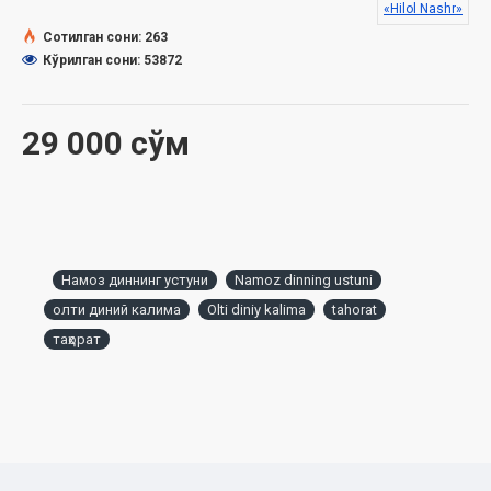
«Hilol Nashr»
Muqaddima
Tahorat
Сотилган сони: 263
Tayammum
Кўрилган сони: 53872
Namoz o‘qish tartibi
Kichik suralar va duolar
Qirq farz
29 000 сўм
Olti diniy kalima
Намоз диннинг устуни
Namoz dinning ustuni
олти диний калима
Olti diniy kalima
tahorat
таҳорат