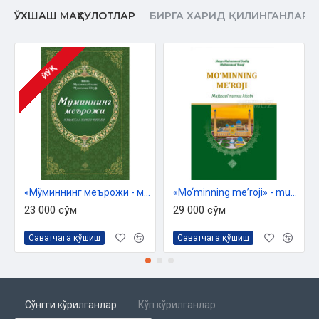
ЎХШАШ МАҲСУЛОТЛАР
БИРГА ХАРИД ҚИЛИНГАНЛАР
ЙЎҚ
«Мўминнинг меърожи - муфассал намоз китоби»
«Mo‘minning meʼroji» - mufassal namoz kitobi
23 000 сўм
29 000 сўм
Саватчага қўшиш
Саватчага қўшиш
Сўнгги кўрилганлар
Кўп кўрилганлар