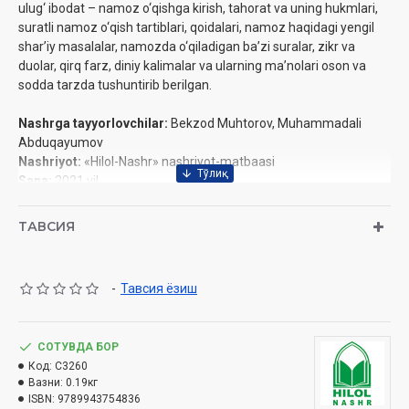
ulug‘ ibodat – namoz o‘qishga kirish, tahorat va uning hukmlari,
suratli namoz o‘qish tartiblari, qoidalari, namoz haqidagi yengil
sharʼiy masalalar, namozda o‘qiladigan baʼzi suralar, zikr va
duolar, qirq farz, diniy kalimalar va ularning maʼnolari oson va
sodda tarzda tushuntirib berilgan.
Nashrga tayyorlovchilar:
Bekzod Muhtorov, Muhammadali
Abduqayumov
Nashriyot:
«Hilol-Nashr» nashriyot-matbaasi
Sana:
2021 yil
Hajmi:
112 bet
ISBN:
978-9943-7548-3-6
ТАВСИЯ
O‘lchami:
70×100 1/16
Muqovasi:
yumshoq
-
Тавсия ёзиш
O‘zbekiston Respublikasi Vazirlar Mahkamasi huzuridagi Din
ishlari bo‘yicha Qo‘mitaning 2021 yil 13 apreldagi 03-
07-/5018-raqamli hulosasi asosida chop etildi.
СОТУВДА БОР
Код:
C3260
Вазни:
0.19кг
Mundarija:
ISBN:
9789943754836