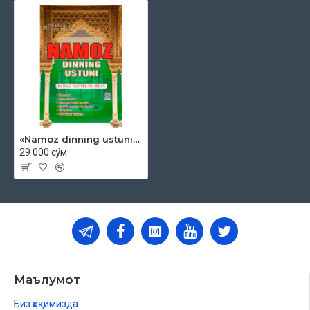
«Namoz dinning ustuni» (Lotin alifbosida)
29 000 сўм
Маълумот
Биз ҳақимизда