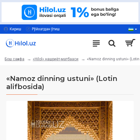
Кириш
Рўйхатдан ўтиш
«Hilol» нашриёт-матбааси
«Namoz dinning ustuni» (Lotin 
Бош саҳифа
«Namoz dinning ustuni» (Lotin
alifbosida)