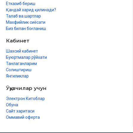
Етказиб бериш
Қандай харид қилинади?
Талаб ва шартлар
Махфийлик сиёсати
Биз билан боғланиш
Кабинет
Шахсий кабинет
Буюртмалар рўйхати
Танлаганларим
Солиштириш
Янгиликлар
Ўқувчилар учун
Электрон Китоблар
Обуна
Сайт харитаси
Оммавий оферта