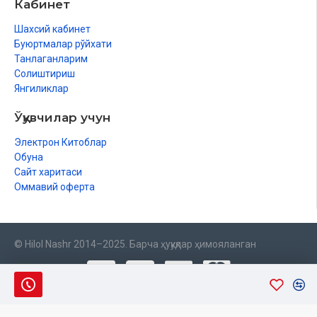
Кабинет
Шахсий кабинет
Буюртмалар рўйхати
Танлаганларим
Солиштириш
Янгиликлар
Ўқувчилар учун
Электрон Китоблар
Обуна
Сайт харитаси
Оммавий оферта
© Hilol Nashr 2014–2025. Барча ҳуқуқлар ҳимояланган