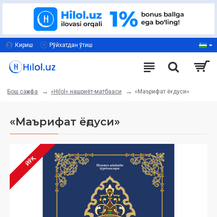
Кириш
Рўйхатдан ўтиш
«Hilol» нашриёт-матбааси
«Маърифат ёғдуси»
Бош саҳифа
«Маърифат ёғдуси»
ЙЎҚ