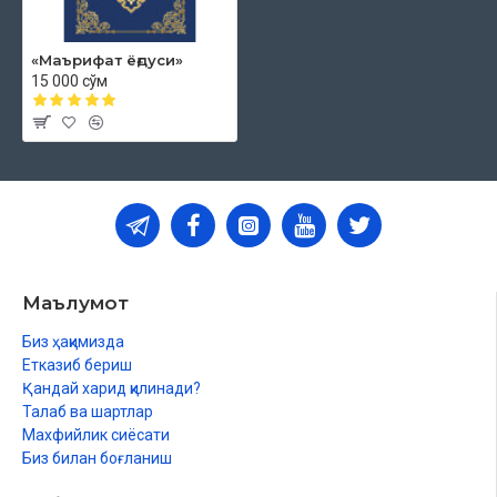
«Маърифат ёғдуси»
15 000 сўм
Маълумот
Биз ҳақимизда
Етказиб бериш
Қандай харид қилинади?
Талаб ва шартлар
Махфийлик сиёсати
Биз билан боғланиш