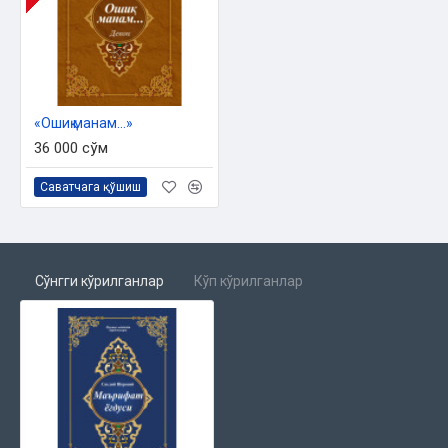
«Ошиқ манам...»
36 000 сўм
Саватчага қўшиш
Сўнгги кўрилганлар
Кўп кўрилганлар