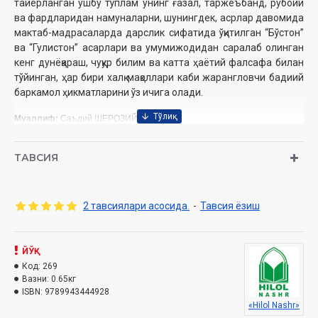
тайёрланган ушбу тўплам унинг ғазал, таржеъбанд, рубоий
ва фардларидан намуналарни, шунингдек, асрлар давомида
мактаб-мадрасаларда дарслик сифатида ўқитилган “Бўстон”
ва “Гулистон” асарлари ва умумижодидан саралаб олинган
кенг дунёқараш, чуқур билим ва катта ҳаётий фалсафа билан
тўйинган, ҳар бири халқ мақоллари каби жарангловчи бадиий
баркамол ҳикматларини ўз ичига олади.
Муаллиф:
Саъдий ШЕРОЗИЙ
Номи:
«Маърифат ёғдуси»
Нашриёт:
«HILOL NASHR» Нашриёти
ТАВСИЯ
Сана:
2015
Ҳажми:
472 бет
ISBN:
978-9943-4449-2-8
2 тавсиялари асосида.
-
Тавсия ёзиш
МУНДАРИЖА
Ҳаёт муаллими
ЙЎҚ
Ғазаллар
Код:
269
Таржеъбанд
Вазни:
0.65кг
Рубоийлар
ISBN:
9789943444928
«Соҳибия»дан
«Hilol Nashr»