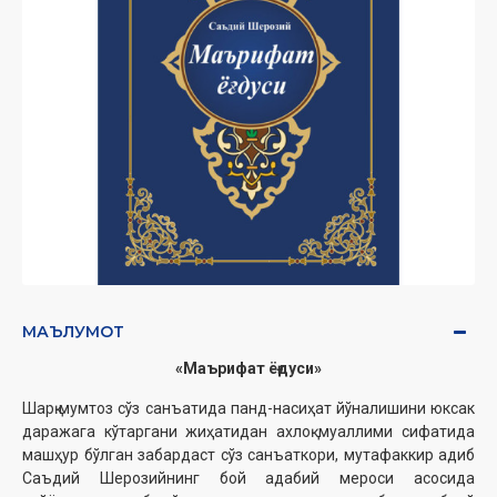
МАЪЛУМОТ
«Маърифат ёғдуси»
Шарқ мумтоз сўз санъатида панд-насиҳат йўналишини юксак
даражага кўтаргани жиҳатидан ахлоқ муаллими сифатида
машҳур бўлган забардаст сўз санъаткори, мутафаккир адиб
Саъдий Шерозийнинг бой адабий мероси асосида