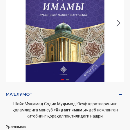
МАЪЛУМОТ
Шайх Муҳаммад Содиқ Муҳаммад Юсуф ҳазратларининг
қаламларига мансуб
«
Хидаят имамы
»
деб номланган
китобнинг қорақалпоқ тилидаги нашри.
Уранымыз: