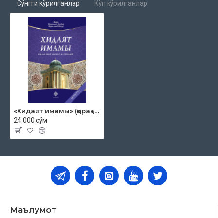
Сўнгги кўрилганлар
Кўп кўрилганлар
«Хидаят имамы» (қорақалпоқ тилида)
24 000 сўм
Маълумот