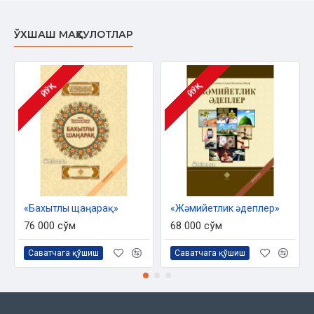
ЎХШАШ МАҲСУЛОТЛАР
ЙЎҚ
ЙЎҚ
«Бахытлы щаңарақ»
«Жәмийетлик әдеплер»
76 000 сўм
68 000 сўм
Саватчага қўшиш
Саватчага қўшиш