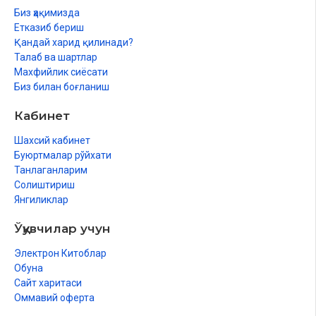
Биз ҳақимизда
Етказиб бериш
Қандай харид қилинади?
Талаб ва шартлар
Махфийлик сиёсати
Биз билан боғланиш
Кабинет
Шахсий кабинет
Буюртмалар рўйхати
Танлаганларим
Солиштириш
Янгиликлар
Ўқувчилар учун
Электрон Китоблар
Обуна
Сайт харитаси
Оммавий оферта