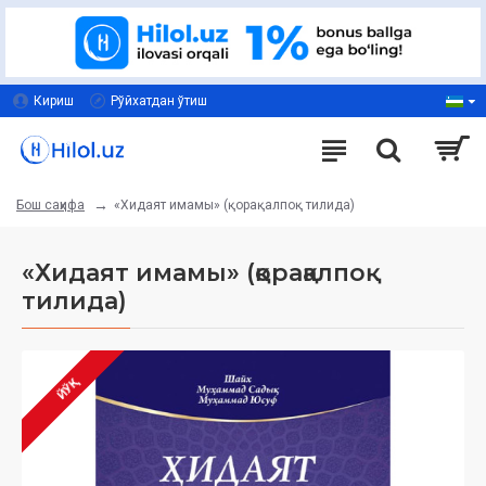
Кириш
Рўйхатдан ўтиш
«Хидаят имамы» (қорақалпоқ тилида)
Бош саҳифа
«Хидаят имамы» (қорақалпоқ
тилида)
ЙЎҚ