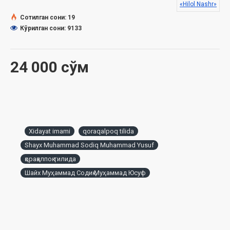
«Hilol Nashr»
жуўмагы тийкарында басып шығарылды.
Сотилган сони: 19
Кўрилган сони: 9133
24 000 сўм
Xidayat imami
qoraqalpoq tilida
Shayx Muhammad Sodiq Muhammad Yusuf
қорақалпоқ тилида
Шайх Муҳаммад Содиқ Муҳаммад Юсуф