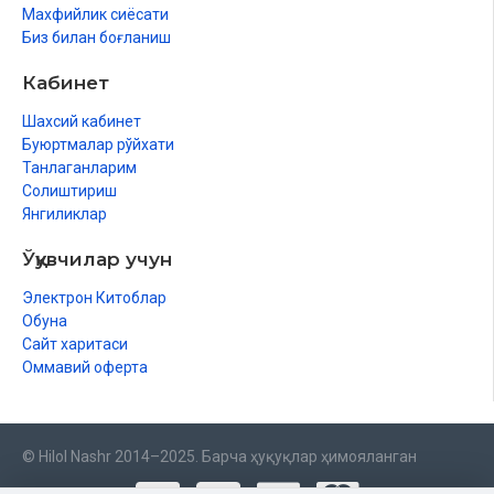
Махфийлик сиёсати
Биз билан боғланиш
Кабинет
Шахсий кабинет
Буюртмалар рўйхати
Танлаганларим
Солиштириш
Янгиликлар
Ўқувчилар учун
Электрон Китоблар
Обуна
Сайт харитаси
Оммавий оферта
© Hilol Nashr 2014–2025. Барча ҳуқуқлар ҳимояланган