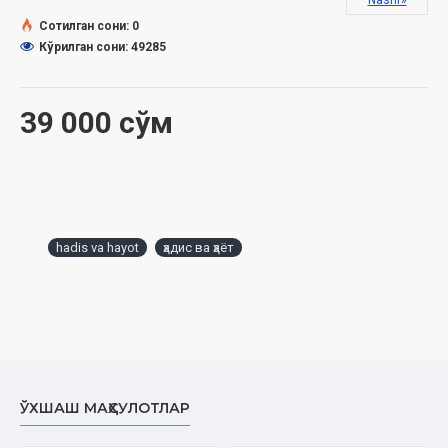
Nashr»
Сотилган сони: 0
Кўрилган сони: 49285
39 000 сўм
hadis va hayot
ҳадис ва ҳаёт
ЎХШАШ МАҲСУЛОТЛАР