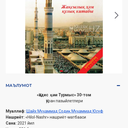
МАЪЛУМОТ
«Ҳәдис ҳәм Турмыс» 30-том
Қуран пазыйлетлери
Муаллиф:
Шайх Муҳаммад Содиқ Муҳаммад Юсуф
Нашриёт:
«Hilol-Nashr» нашриёт-матбааси
Сана:
2021 йил