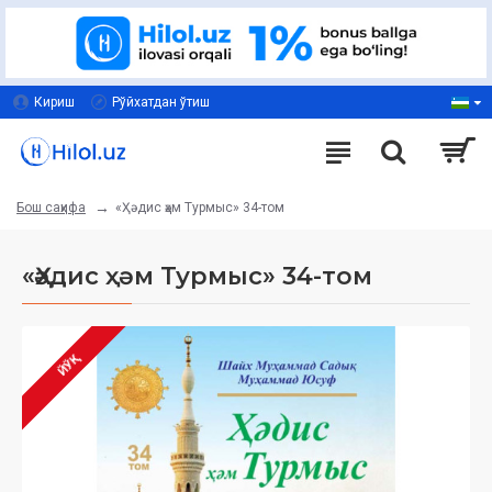
Кириш
Рўйхатдан ўтиш
«Ҳәдис ҳәм Турмыс» 34-том
Бош саҳифа
«Ҳәдис ҳәм Турмыс» 34-том
ЙЎҚ