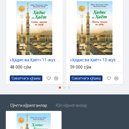
«Ҳадис ва Ҳаёт» 11-жуз. Савдо, зироат ва вақф китоби
«Ҳадис ва Ҳаёт» 13-жуз. Никоҳ, талоқ ва идда китоби
48 000 сўм
59 000 сўм
Саватчага қўшиш
Саватчага қўшиш
Сўнгги кўрилганлар
Кўп кўрилганлар