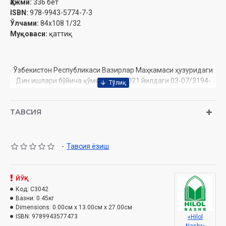
Ҳажми:
336 бет
ISBN:
978-9943-5774-7-3
Ўлчами:
84х108 1/32
Муқоваси:
қаттиқ
Ўзбекистон Республикаси Вазирлар Маҳкамаси ҳузуридаги
Дин ишлари бўйича қўмитанинг 2021 йилдаги 03-07/3194-
рақамли тавсияси ила чоп этилган
ТАВСИЯ
Мундарижа
-
Тавсия ёзиш
ЙЎҚ
Код:
C3042
Вазни:
0.45кг
Dimensions:
0.00см x 13.00см x 27.00см
ISBN:
9789943577473
«Hilol