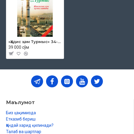
«Ҳәдис ҳәм Турмыс» 34-том
39 000 сўм
Маълумот
Биз ҳақимизда
Етказиб бериш
Қандай харид қилинади?
Талаб ва шартлар