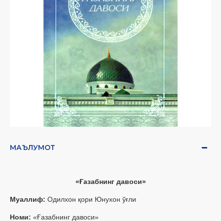
МАЪЛУМОТ
«Ғазабнинг давоси»
Муаллиф:
Одилхон қори Юнухон ўғли
Номи:
«Ғазабнинг давоси»