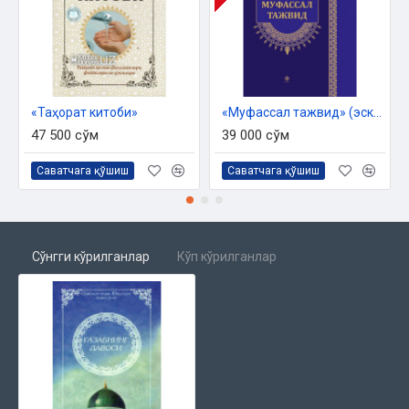
«Таҳорат китоби»
«Муфассал тажвид» (эски нашр)
47 500 сўм
39 000 сўм
Саватчага қўшиш
Саватчага қўшиш
Сўнгги кўрилганлар
Кўп кўрилганлар