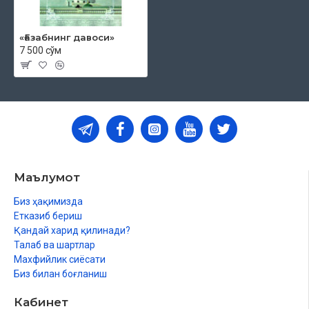
«Ғазабнинг давоси»
7 500 сўм
Маълумот
Биз ҳақимизда
Етказиб бериш
Қандай харид қилинади?
Талаб ва шартлар
Махфийлик сиёсати
Биз билан боғланиш
Кабинет