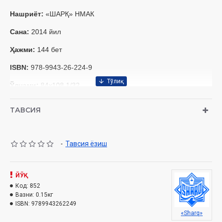
Нашриёт:
«ШАРҚ» НМАК
Сана:
2014 йил
Ҳажми:
144 бет
ISBN:
978-9943-26-224-9
Ўлчами:
84х108 1/32
Муқоваси:
Қаттиқ
ТАВСИЯ
Ўзбекистон Республикаси Вазирлар Маҳкамаси ҳузуридаги
Дин ишлари бўйича қўмитанинг №2494-сонли хулосаси
асосида тайёрланган.
-
Тавсия ёзиш
Ушбу китобда қуйиги мавзуга оид маълумотлар олишингиз
мумкин:
ЙЎҚ
Код:
852
“Ғазаб” сўзининг маъноси
Вазни:
0.15кг
ISBN:
9789943262249
Қаҳр ва ғазабнинг намоён бўлиши
«Sharq»
Ғазабнинг сабаблари