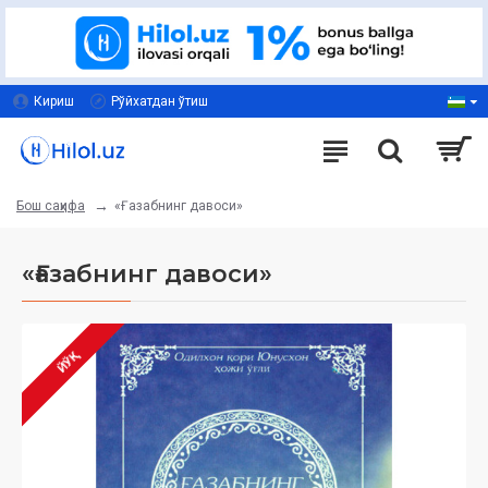
Кириш
Рўйхатдан ўтиш
«Ғазабнинг давоси»
Бош саҳифа
«Ғазабнинг давоси»
ЙЎҚ