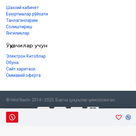
Шахсий кабинет
Буюртмалар рўйхати
Танлаганларим
Солиштириш
Янгиликлар
Ўқувчилар учун
Электрон Китоблар
Обуна
Сайт харитаси
Оммавий оферта
© Hilol Nashr 2014–2025. Барча ҳуқуқлар ҳимояланган