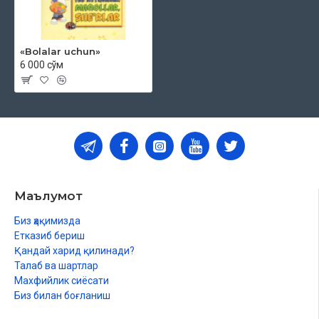
«Bolalar uchun»
6 000 сўм
Маълумот
Биз ҳақимизда
Етказиб бериш
Қандай харид қилинади?
Талаб ва шартлар
Махфийлик сиёсати
Биз билан боғланиш