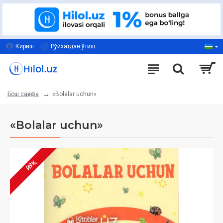
Кириш
Рўйхатдан ўтиш
«Bolalar uchun»
Бош саҳифа
«Bolalar uchun»
ЙЎҚ