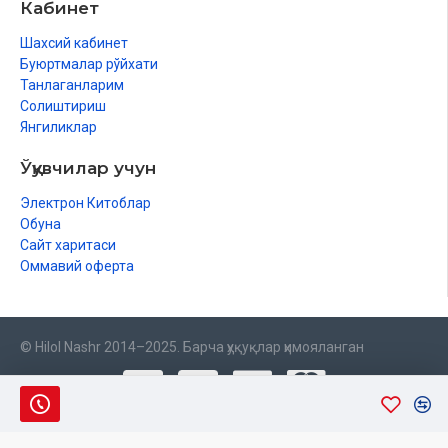
Кабинет
Шахсий кабинет
Буюртмалар рўйхати
Танлаганларим
Солиштириш
Янгиликлар
Ўқувчилар учун
Электрон Китоблар
Обуна
Сайт харитаси
Оммавий оферта
© Hilol Nashr 2014–2025. Барча ҳуқуқлар ҳимояланган