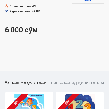
kitoblari
Сотилган сони: 43
Кўрилган сони: 49884
6 000 сўм
ЎХШАШ МАҲСУЛОТЛАР
БИРГА ХАРИД ҚИЛИНГАНЛАР
ЙЎҚ
ЙЎҚ