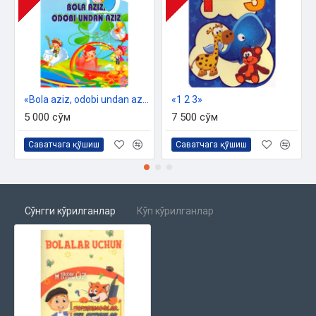
«Bola aziz, odobi undan aziz»
«1 2 3»
5 000 сўм
7 500 сўм
Саватчага қўшиш
Саватчага қўшиш
Сўнгги кўрилганлар
Кўп кўрилганлар