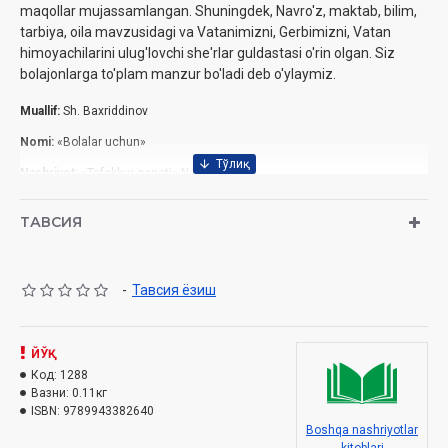
maqollar mujassamlangan. Shuningdek, Navro'z, maktab, bilim,
tarbiya, oila mavzusidagi va Vatanimizni, Gerbimizni, Vatan
himoyachilarini ulug'lovchi she'rlar guldastasi o'rin olgan. Siz
bolajonlarga to'plam manzur bo'ladi deb o'ylaymiz.
Muallif:
Sh. Baxriddinov
Nomi:
«Bolalar uchun»
Nashriyot:
«Tafakkur qanoti» Nashriyoti
Sanа:
2016
ТАВСИЯ
Hajmi:
96 bet
ISBN:
978-9943-382-64-0
-
Тавсия ёзиш
O'lchami:
84x108 1/32
Muqovasi:
Yumshoq
ЙЎҚ
Код:
1288
Вазни:
0.11кг
ISBN:
9789943382640
Boshqa nashriyotlar