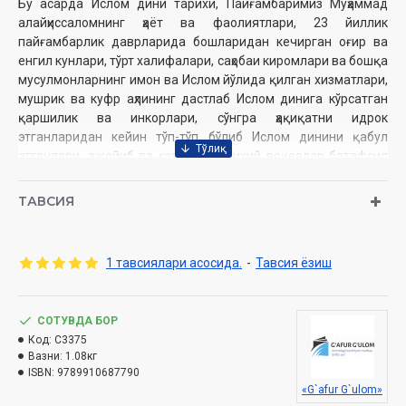
Бу асарда Ислом дини тарихи, Пайғамбаримиз Муҳаммад
алайҳиссаломнинг ҳаёт ва фаолиятлари, 23 йиллик
пайғамбарлик даврларида бошларидан кечирган оғир ва
енгил кунлари, тўрт халифалари, саҳобаи киромлари ва бошқа
мусулмонларнинг имон ва Ислом йўлида қилган хизматлари,
мушрик ва куфр аҳлининг дастлаб Ислом динига кўрсатган
қаршилик ва инкорлари, сўнгра ҳақиқатни идрок
этганларидан кейин тўп-тўп бўлиб Ислом динини қабул
этганлари, ажойиб ва ғаройиб тарихий воқеалар батафсил
баён этилган.
ТАВСИЯ
Муаллиф:
Алихонтўра Соғуний
Нашриёт:
«G'ofur G'ulom»
Сана:
2025 йил
1 тавсиялари асосида.
-
Тавсия ёзиш
Ҳажми:
680 бет
ISBN:
978-9910-678-79-0
Ўлчами:
18x24.8 см
СОТУВДА БОР
Бичими:
70х100 1/16
Код:
C3375
Муқоваси:
қаттиқ
Вазни:
1.08кг
ISBN:
9789910687790
«G`afur G`ulom»
Ўзбекистон Республикаси Дин ишлари бўйича қўмитанинг