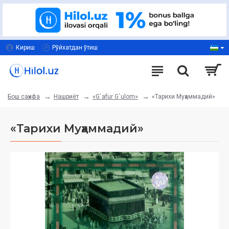
Кириш
Рўйхатдан ўтиш
Нашриёт
«G`afur G`ulom»
«Тарихи Муҳаммадий»
Бош саҳифа
«Тарихи Муҳаммадий»