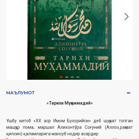
МАЪЛУМОТ
«Тарихи Муҳаммадий»
Ушбу китоб «ХХ аср Имом Бухорийси» деб шуҳрат топган
машҳур пома, маршал Алихонтўра Соғуний (Аллоҳ раҳмат
қилсин) қаламларига мансуб нодир асардир.