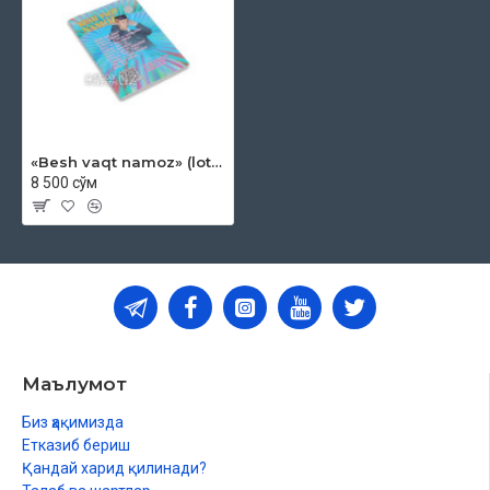
«Besh vaqt namoz» (lotin)
8 500 сўм
Маълумот
Биз ҳақимизда
Етказиб бериш
Қандай харид қилинади?