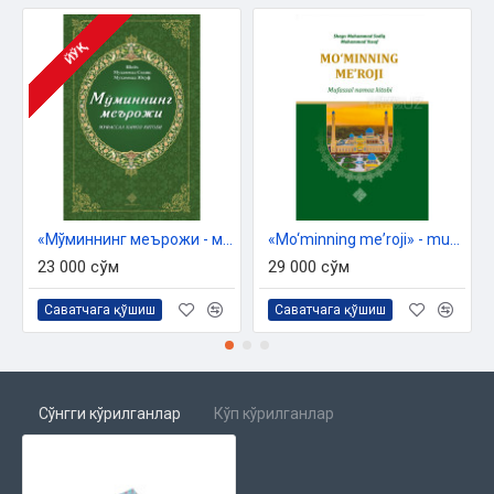
ЙЎҚ
«Мўминнинг меърожи - муфассал намоз китоби»
«Mo‘minning meʼroji» - mufassal namoz kitobi
23 000 сўм
29 000 сўм
Саватчага қўшиш
Саватчага қўшиш
Сўнгги кўрилганлар
Кўп кўрилганлар