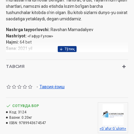
mufassal maʼlumotlar berilgan. Tahorat, G‘usl, Tayammum qilish
shartlari, namozni ado etishda lozim bo‘lgan barcha
tushunchalar kitobda o‘rin olgan. Bu kitob sizlarni dunyo-yu oxirat
saodatiga yetaklaydi, degan umiddamiz.
Nashrga tayyorlovchi:
Ravshan Mamadaliyev
Nashriyot:
«Ғафур Ғулом»
Hajmi:
64 bet‎
Sana:
2021 yil
ISBN:
978-9943-6475-4-7
O‘lchami:
60×84 1/8
ТАВСИЯ
Muqovasi:
yumshoq
-
Тавсия ёзиш
O‘zbekiston Respublikasi Vazirlar Mahkamasi huzuridagi Din
ishlari bo‘yicha qo‘mitaning 2021 yil 11 maydagi 03-07/3195-
raqamli xulosasi asosida tayyorlandi.
СОТУВДА БОР
Код:
3124
Вазни:
0.20кг
ISBN:
9789943674547
«G`afur G`ulom»