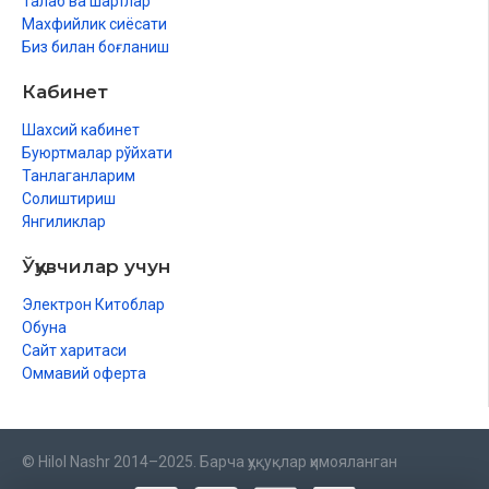
Талаб ва шартлар
Махфийлик сиёсати
Биз билан боғланиш
Кабинет
Шахсий кабинет
Буюртмалар рўйхати
Танлаганларим
Солиштириш
Янгиликлар
Ўқувчилар учун
Электрон Китоблар
Обуна
Сайт харитаси
Оммавий оферта
© Hilol Nashr 2014–2025. Барча ҳуқуқлар ҳимояланган