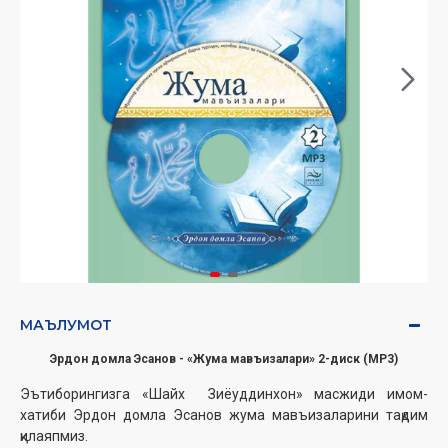
МАЪЛУМОТ
Эрдон домла Эсанов - «Жума мавъизалари» 2-диск (МР3)
Эътиборингизга «Шайх Зиёуддинхон» масжиди имом-
хатиби Эрдон домла Эсанов жума мавъизаларини тақдим
қилаяпмиз.