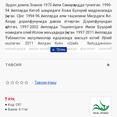
Эрдон домла Эсанов 1973 йили Самарқандда туғилган. 1990-
94 йилларда Китоб шаҳридаги Хожа Бухорий мадрасасида
ўқиган. Сўнг 1994-96 йилларда илм таҳсилини Мисрдаги Ал-
Азҳар дорилфунунида давом эттирган. Дорилфунундан
қайтгач, 1997-2002 йилларда Тошкентдаги Имом Буҳорий
номидаги олий Ислом маъҳадида ўқиган. 1997-2011 йилларда
Ўзбекистон мусулмонлар идорасида масъул котиб бўлиб
ишлаган. 2011 йилдан буён
«Шайх Зиёуддинхон»
масжидида имом-хатиби
лавозимида фаолият юритиб
келмоқда.
Ушбу дискдан қуйидаги мавъизалар ўрин олган
ТАВСИЯ
Ҳаж ҳақида
-
Тавсия ёзиш
Тинчлик-хотиржамлик неъмати ҳақида
Исро ва меърож ҳақида
ЙЎҚ
Хотира ва қадрлаш куни. Қабр зиёрати ҳақида
Код:
C97
Вазни:
0.11кг
Ҳазрати Имом Бухорий