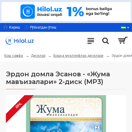
Кириш
Рўйхатдан ўтиш
Дисклар
Бошқа муаллифлар дисклари
Эрдон домл
Бош саҳифа
Эрдон домла Эсанов - «Жума
мавъизалари» 2-диск (МР3)
ЙЎҚ