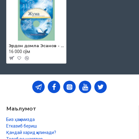
Эрдон домла Эсанов - «Жума мавъизалари» 2-диск (МР3)
16 000 сўм
Маълумот
Биз ҳақимизда
Етказиб бериш
Қандай харид қилинади?