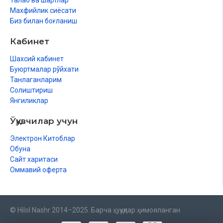
Талаб ва шартлар
Махфийлик сиёсати
Биз билан боғланиш
Кабинет
Шахсий кабинет
Буюртмалар рўйхати
Танлаганларим
Солиштириш
Янгиликлар
Ўқувчилар учун
Электрон Китоблар
Обуна
Сайт харитаси
Оммавий оферта
© Hilol Nashr 2014–2025. Барча ҳуқуқлар ҳимояланган