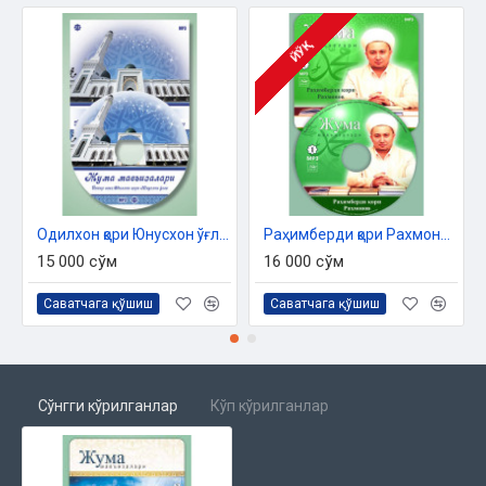
ЙЎҚ
Одилхон қори Юнусхон ўғли «Жумъа мавъизалари» 11-диск (МР3)
Раҳимберди қори Рахмонов «Жумъа мавъизалари» 1-диск (МР3)
15 000 сўм
16 000 сўм
Саватчага қўшиш
Саватчага қўшиш
Сўнгги кўрилганлар
Кўп кўрилганлар