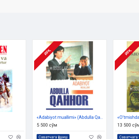
 Temurning yorqin obrazi yaratilgani
i, qiziqarli voqealarga boyligi bilan
ЙЎҚ
ЙЎҚ
«Adabiyot muallimi» (Abdulla Qahhor)
«O'tmishda
5 500 сўм
13 500 сў
Саватчага қўшиш
Саватчага 