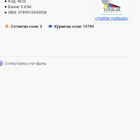
Код:
4620
Вазни:
0.63кг
ISBN:
9789910943058
«Yoshlar matbuoti»
Сотилган сони: 3
Кўрилган сони: 15799
Солиштириш учун қўшиш