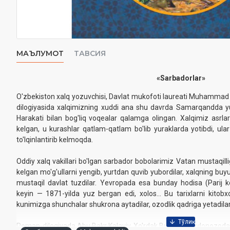
МАЪЛУМОТ
ТАВСИЯ
«Sarbadorlar»
O'zbekiston xalq yozuvchisi, Davlat mukofoti laureati Muhammad A
dilogiyasida xalqimizning xuddi ana shu davrda Samarqandda yu
Наrakati bilan bog'liq voqealar qalamga olingan. Xalqimiz asrl
kelgan, u kurashlar qatlam-qatlam bo'lib yuraklarda yotibdi, ular 
to'lqinlantirib kelmoqda.
Oddiy xalq vakillari bo'lgan sarbador bobolarimiz Vatan mustaqilli
kelgan mo'g'ullarni yengib, yurtdan quvib yubordilar, xalqning buy
mustaqil davlat tuzdilar. Yevropada esa bunday hodisa (Parij 
keyin — 1871-yilda yuz bergan edi, xolos... Bu tarixlarni kitobx
kunimizga shunchalar shukrona aytadilar, ozodlik qadriga yetadilar
Roman-dilogiyada Abu Bakr Kalaviy, Хo'rdak Buxoriy, Mavlonozoda, 