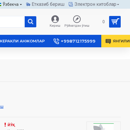
Етказиб бериш
Электрон китоблар
Ўзбекча
0
Кириш
Рўйхатдан ўтиш
+998712175999
КЕРАКЛИ АНЖОМЛАР
ЯНГИЛИ
иш
ЙЎҚ