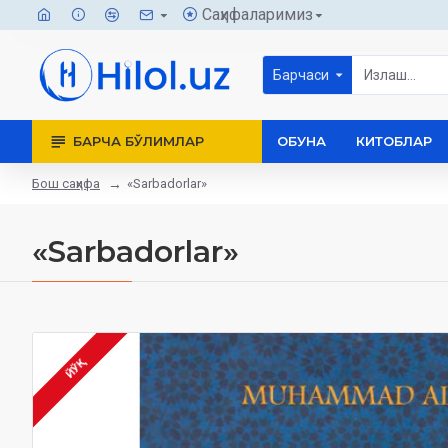
Саҳифаларимиз
Барчаси
БАРЧА БЎЛИМЛАР
ОБУНА
КИТОБЛАР
Бош саҳифа
«Sarbadorlar»
«Sarbadorlar»
ЙЎҚ