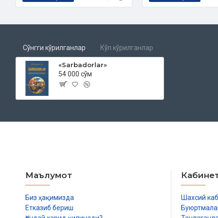
To'rtinchi bob. Ikki amirning ahdi
Beshinchi bob. Noma'lum qiz
Oltinchi bob. Takyaxona
Yettinchi bob. Shayx hasan Juriy
Sakkizinchi bob. Boshtin qishlog'i chetida dor
Сўнгги кўрилганлар
Кўп кўрилганлар
To'qqizinchi bob. Abu Bakr Kalaviy
O'ninchi bob. Tungi Samarqand qo'ynida mash'alalar
«Sarbadorlar»
54 000 сўм
Ikkinchi qism
O'n birinchi bob. Xudoning bandasi
O'n ikkinchi bob. Хonliq oqa xonadoni
O'n uchinchi bob. Mavlonozodaning xujrasi
O'n to'rtinchi bob. Suvda qalqib kelgan olma
O'n beshinchi bob. «Inna jaalnoka xalifatan fil arz....»
O'n oltinchi bob. Axiy Jabbor...
O'n yettinchi bob. Jahon bika, qaydasan?
O'n sakkizinchi bob. Ikki dilning bir muammosi
Маълумот
Кабине
O'n to'qqizinchi bob. Falakning shevasi
Ikkinchi kitob
Биз ҳақимизда
Шахсий ка
KONIGIL
Етказиб бериш
Буюртмала