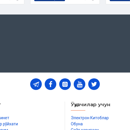
т
Ўқувчилар учун
бинет
Электрон Китоблар
р рўйхати
Обуна