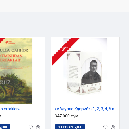
ЙЎҚ
n ertaklar»
«Абдулла Қодирий» (1, 2, 3, 4, 5 китоблар)
м
347 000 сўм
қўшиш
Саватчага қўшиш