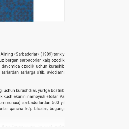
lining «Sarbadorlar» (1989) tarixiy
z bergan sarbadorlar xalq ozodlik
ar davomida ozodlik uchun kurashib
asrlardan asrlarga o'tib, avlodlarni
gi uchun kurashdilar, yurtga bostirib
uk kuch ekanini namoyish etdilar. Va
kommunasi) sarbadorlardan 500 yil
onlar qanchа ko'p bilsalar, bugungi
.
Amir Temur singari tarixiy shaxslar