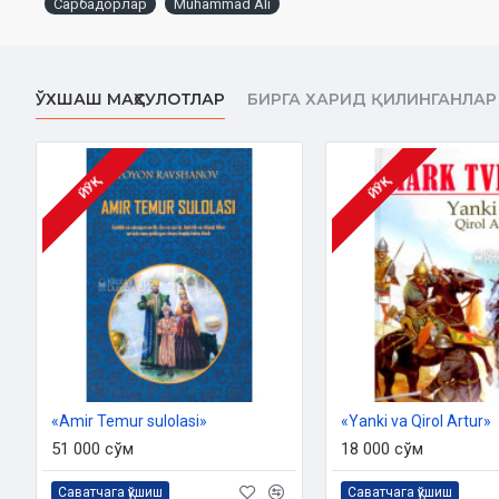
Сарбадорлар
Muhammad Ali
ishtirok etadi. Unda o'zbek nasrida birinchi marta Sohibqiron Amir
diqqatga sazovordir. Asar shirali til bilan yozilgan, ravon o'qilad
o'quvchini o'ziga jalb etadi...
ЎХШАШ МАҲСУЛОТЛАР
БИРГА ХАРИД ҚИЛИНГАНЛАР
Muallif:
Muhammad Ali
Nashriyot:
«Yoshlar matbuoti»
Sana:
2023 yil
Hajmi:
656 bet
ЙЎҚ
ЙЎҚ
O‘lchami:
84x108/32
ISBN:
978-9910-9430-5-8
Muqovasi:
qattiq
Mundarija
Birinchi kitob
CHORSU MAYDONI
Birinchi qism
«Amir Temur sulolasi»
«Yanki va Qirol Artur»
Birinchi bob. Taxtsiz mamlakat
51 000 сўм
18 000 сўм
Ikkinchi bob. Tun saltanati
Uchinchi bob. Shahrisabzlik ygit
Саватчага қўшиш
Саватчага қўшиш