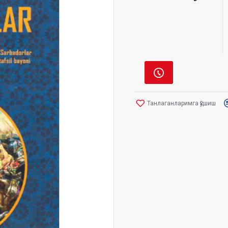
Танлаганларимга қўшиш