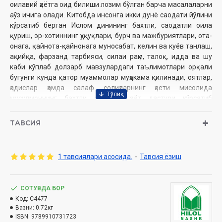
оилавий ҳаётга оид билиши лозим бўлган барча масалаларни
aўз ичига олади. Китобда инсонга икки дунё саодати йўлини
кўрсатиб берган Ислом динининг бахтли, саодатли оила
қуриш, эр-хотиннинг ҳуқуқлари, бурч ва мажбуриятлари, ота-
онага, қайнота-қайнонага муносабат, келин ва куёв танлаш,
ақийқа, фарзанд тарбияси, силаи раҳм, талоқ, идда ва шу
каби кўплаб долзарб мавзулардаги таълимотлари орқали
бугунги кунда қатор муаммолар муҳокама қилинади, оятлар,
ҳадислар ҳамда салаф солиҳларнинг ҳаёти мисолида
мусулмоннинг бахтли оилавий ҳаёт дастури кўрсатиб
берилади.
ТАВСИЯ
Муаллиф:
Шайх Муҳаммад Содиқ Муҳаммад Юсуф
Нашриёт:
«Hilol-Nashr» нашриёт-матбааси
Сана:
2024 йил
1 тавсиялари асосида.
-
Тавсия ёзиш
Ҳажми:
528 бет
ISBN:
978-9910-731-72-3
Ўлчами:
60×90 1/16
Муқоваси:
СОТУВДА БОР
қаттиқ
Код:
C4477
Вазни:
0.72кг
ISBN:
9789910731723