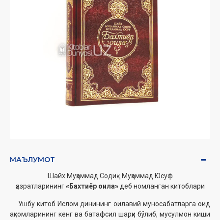
МАЪЛУМОТ
Шайх Муҳаммад Содиқ Муҳаммад Юсуф
ҳазратларининг
«Бахтиёр оила»
деб номланган китоблари
Ушбу китоб Ислом динининг оилавий муносабатларга оид
аҳкомларининг кенг ва батафсил шарҳи бўлиб, мусулмон киши