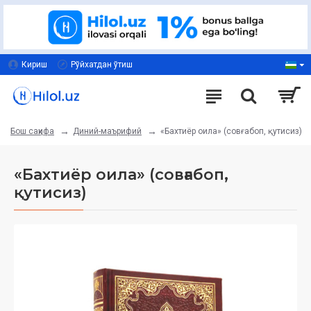
Кириш
Рўйхатдан ўтиш
Диний-маърифий
«Бахтиёр оила» (совғабоп, қутисиз)
Бош саҳифа
«Бахтиёр оила» (совғабоп,
қутисиз)