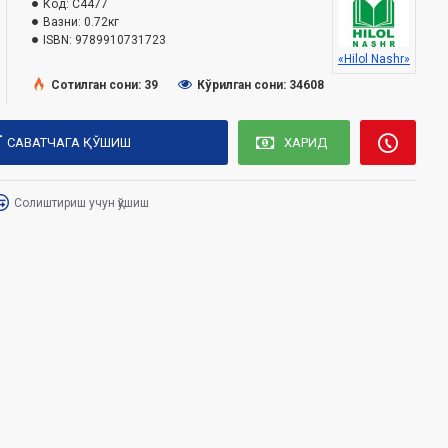
Код:
C4477
Вазни:
0.72кг
ISBN:
9789910731723
«Hilol Nashr»
Сотилган сони: 39
Кўрилган сони: 34608
САВАТЧАГА ҚЎШИШ
ХАРИД
Солиштириш учун қўшиш