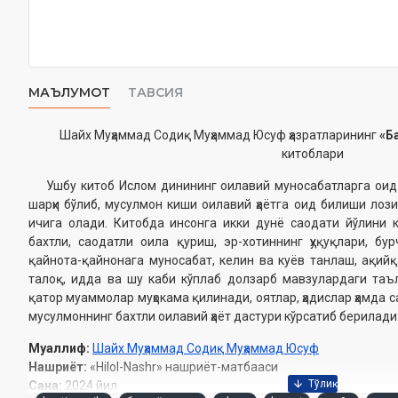
МАЪЛУМОТ
ТАВСИЯ
Шайх Муҳаммад Содиқ Муҳаммад Юсуф ҳазратларининг
«Б
китоблари
Ушбу китоб Ислом динининг оилавий муносабатларга оид 
шарҳи бўлиб, мусулмон киши оилавий ҳаётга оид билиши лоз
ичига олади. Китобда инсонга икки дунё саодати йўлини 
бахтли, саодатли оила қуриш, эр-хотиннинг ҳуқуқлари, бу
қайнота-қайнонага муносабат, келин ва куёв танлаш, ақийқа
талоқ, идда ва шу каби кўплаб долзарб мавзулардаги таъ
қатор муаммолар муҳокама қилинади, оятлар, ҳадислар ҳамда с
мусулмоннинг бахтли оилавий ҳаёт дастури кўрсатиб берилади
Муаллиф:
Шайх Муҳаммад Содиқ Муҳаммад Юсуф
Нашриёт:
«Hilol-Nashr» нашриёт-матбааси
Сана:
2024 йил