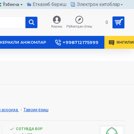
Етказиб бериш
Электрон китоблар
Ўзбекча
0
Кириш
Рўйхатдан ўтиш
+998712175999
КЕРАКЛИ АНЖОМЛАР
ЯНГИЛИ
 асосида.
-
Тавсия ёзиш
СОТУВДА БОР