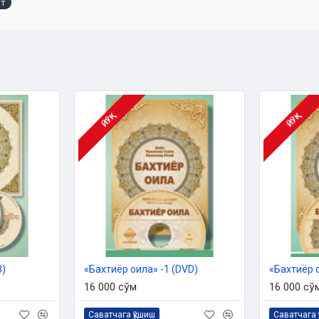
ат
ЙЎҚ
ЙЎҚ
ИЙМ
 жуфтини яратган ҳамда уларнинг
р ва Ҳакийм Аллоҳга У Зотнинг
дан эмасдир», деган Расули Акрам
син!
н одам зотини яратди ва унга Ўз
3)
«Бахтиёр оила» -1 (DVD)
«Бахтиёр о
и қилди. Сўнгра одамнинг жуфтини
16 000 сўм
16 000 сў
ат қилиб яратганда уларнинг ҳар
Саватчага қўшиш
Саватчага 