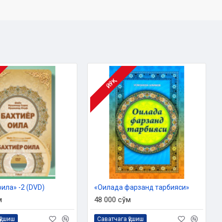
ЙЎҚ
ила» -2 (DVD)
«Оилада фарзанд тарбияси»
м
48 000 сўм
қўшиш
Саватчага қўшиш