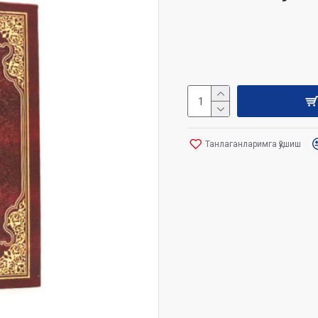
Танлаганларимга қўшиш