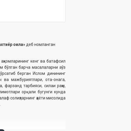
ахтиёр оила»
деб номланган
аҳкомларининг кенг ва батафсил
им бўлган барча масалаларни aўз
кўрсатиб берган Ислом динининг
рч ва мажбуриятлари, ота-онага,
, фарзанд тарбияси, силаи раҳм,
лимотлари орқали бугунги кунда
алаф солиҳларнинг ҳаёти мисолида
.