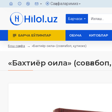
Саҳифаларимиз
Барчаси
БАРЧА БЎЛИМЛАР
ОБУНА
КИТОБЛАР
Бош саҳифа
«Бахтиёр оила» (совғабоп, қутисиз)
«Бахтиёр оила» (совғабоп,