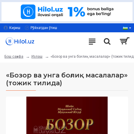
Кириш
Рўйхатдан ўтиш
Излаш
«Бозор ва унга боғлиқ масалалар» (тожик тилид
Бош саҳифа
«Бозор ва унга боғлиқ масалалар»
(тожик тилида)