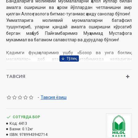
Бандаларига молиявий муомалаларни ҳалол йўллар билан
амалга оширишни ва ҳаром йўллардан четланишни амр
қилган Аллоҳ таолога битмас-туганмас ҳамду санолар бўлсин!
Умматларига молиявий муомалаларни батафсил
тушунтириб, уларни қандай амалга оширишни кўрсатиб
берган маҳбуб Пайғамбаримиз Муҳаммад Мустафога
мукаммал ва батамом салавотлар ва дурудлар бўлсин!
Қадимги фуқаҳоларимиз ушбу «Бозор ва унга боғлиқ
масалалар» деб атаётган китобимизда келадиган
масалаларга оид бобни «Китобул байъи» – «Савдо китоби»
деб аташган.
ТАВСИЯ
Ҳар бир инсон турмуш тақозоси ила ҳаётида доимий равишда
молиявий муомалаларга дуч келади ва бу муомалаларда
иштирок этади. Айни шу муомалалар одамларнинг кўп
-
Тавсия ёзиш
вақтини ва фаолиятини ўз ичига олади.
Молиявий муомалалар тартибга солинмаса, уларнинг
қоидалари бўлмаса, кишилар орасида келишмовчиликлар
СОТУВДА БОР
кўпайиши аниқ. Шунинг учун ҳам Аллоҳ таоло бу ишни Ўз
Код:
4413
Вазни:
0.12кг
зиммасига олган ва умумий таълимотларни баён қилиб
ISBN:
9789943942714
берган. Сўнгра Пайғамбаримиз алайҳиссалом орқали бу