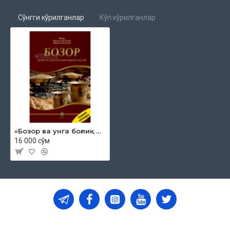
Дурӯғ гуфтан дар савдо ҳаром аст
Сўнгги кўрилганлар
Кўп кўрилганлар
Қасами дурӯғ хӯрдан
аз гуноҳони бузург аст
Ростгӯӣ дар савдо – шарафи
ҳар ду дунё аст.
Дар савдо фиребгарӣ ҳаром аст
Эҳтикор (монополия) ҳаром аст
«Бозор ва унга боғлиқ масалалар» (тожик тилида)
Рибо ҳаром аст
16 000 сўм
Пеши роҳи савдоро гирифтан ҳаром аст
Ба болои савдои каси дигар
савдо кардан ҳаром аст
Савдои чизҳои ҳаром ҳаром аст
Нияти нек ва зикри Аллоҳ