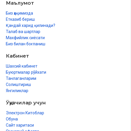
Маълумот
Саҳархезӣ фазилат аст
Биз ҳақимизда
Савдогар бояд шахси бомаданият бошад
Етказиб бериш
Қандай харид қилинади?
Савдогар дилвасеъ мешавад
Талаб ва шартлар
Махфийлик сиёсати
Нархро аз ҳад зиёд боло набаровардан
Биз билан боғланиш
Аз чизҳои шубҳанок дур будан
Кабинет
Доимо хайру эҳсон кардан
Шахсий кабинет
Закотро дар вақташ адо кардан
Буюртмалар рўйхати
Танлаганларим
Ба харидори золим ёрдам надодан
Солиштириш
Янгиликлар
Бо харидор муомилаи зебо кардан
Ўқувчилар учун
Кор нафармудани пулҳои қалбакӣ
Электрон Китоблар
Ба харидори дудилашуда ёрӣ расонидан
Обуна
Тиҷорати шабакавӣ (сетевой маркетинг)
Сайт харитаси