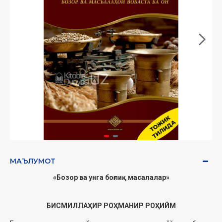
МАЪЛУМОТ
«Бозор ва унга боғлиқ масалалар»
БИСМИЛЛАҲИР РОҲМАНИР РОҲИЙМ