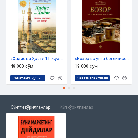
Маркетинг инсонларни ҳикоялар, алоқалар ва тажриба орқали
ўзгартиради
4-боб
Энг кичик самарали бозор
5-боб
«Ҳадис ва Ҳаёт» 11-жуз. Савдо, зироат ва вақф китоби
«Бозор ва унга боғлиқ масалалар»
"Яхшироқ"ни излаб
48 000 сўм
19 000 сўм
6-боб
Саватчага қўшиш
Саватчага қўшиш
Товарлардан ташқари
7-боб
Орзулар ва истаклар кемаси
Сўнгги кўрилганлар
Кўп кўрилганлар
8-боб
Энг кичик самарали бозорни қидириш
9-боб