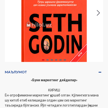
МАЪЛУМОТ
Буни маркетинг дейдилар
«
»
КИРИШ
Ён-атрофимизни маркетинг қуршаб олган. Қўлингизга мана
шу китоб етиб келишидан олдин ҳам сиз маркетинг
таъсирида бўлгансиз. Йўл четидаги логотиплардан ўқишни