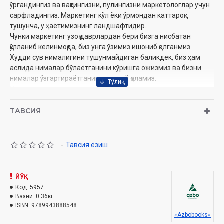
ўргандингиз ва вақтингизни, пулингизни маркетологлар учун
сарфладингиз. Маркетинг кўл ёки ўрмондан каттароқ
тушунча, у ҳаётимизнинг ландшафтидир.
Чунки маркетинг узоқ даврлардан бери бизга нисбатан
қўлланиб келинмоқда, биз унга ўзимиз ишониб қолганмиз.
Худди сув нималигини тушунмайдиган баликдек, биз ҳам
аслида нималар бўлаётганини кўришга ожизмиз ва бизни
нималар ўзгартираётганини сезмай қоламиз.
Ҳамма нарсани яхшилаш яъни дунёни сиз истагандек
ўзгартиришга сабабчи бўлиш учун маркетинг билан бошқача
ҳисоблашишнинг вақти келди. Лойиҳани ривожлантириш ва
ТАВСИЯ
бу билан, сизга керакли инсонларга хизмат қилишга
қаратилади.
Ҳар бир саволнинг жавобига нисбатан ишлайдиган савол,
-
Тавсия ёзиш
«Бунда ким ёрдам беради?» Буни маркетинг дейдилар.
Маркетинг кўпроқ хоҳлайди. Кўпроқ бозор алмашинуви, кўпроқ
харидор, кўпроқ иш. Яхшироқ хизмат, яхшироқ жамоа, яхшироқ
ЙЎҚ
даромад маркетинг яхшиланишга олиб боради.
Код:
5957
Маркетинг маданият яратади.
Вазни:
0.36кг
ISBN:
9789943888548
«Azbobooks»