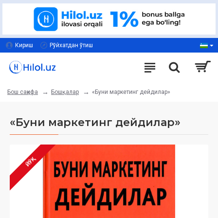
Кириш
Рўйхатдан ўтиш
Бошқалар
«Буни маркетинг дейдилар»
Бош саҳифа
«Буни маркетинг дейдилар»
ЙЎҚ