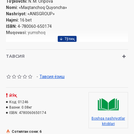
To'plovchi:
N. M. Oripova
Nomi:
«Maqtanchoq Quyoncha»
Nashriyot:
«ANISGROUP»
Hajmi:
16 bet
ISBN:
4-780060-650174
Muqovasi:
yumshoq
ТАВСИЯ
-
Тавсия ёзиш
ЙЎҚ
Код:
01246
Вазни:
0.08кг
ISBN:
4780060650174
Boshqa nashriyotlar
kitoblari
Сотилган сони: 6