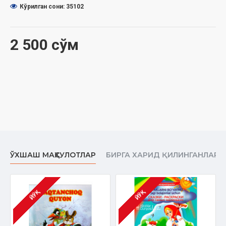
Кўрилган сони: 35102
2 500 сўм
ЎХШАШ МАҲСУЛОТЛАР
БИРГА ХАРИД ҚИЛИНГАНЛАР
ЙЎҚ
ЙЎҚ