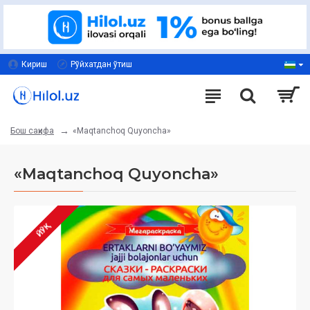
Кириш
Рўйхатдан ўтиш
«Maqtanchoq Quyoncha»
Бош саҳифа
«Maqtanchoq Quyoncha»
ЙЎҚ