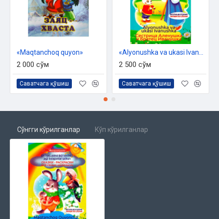
«Maqtanchoq quyon»
«Alyonushka va ukasi Ivanushka»
2 000 сўм
2 500 сўм
Саватчага қўшиш
Саватчага қўшиш
Сўнгги кўрилганлар
Кўп кўрилганлар