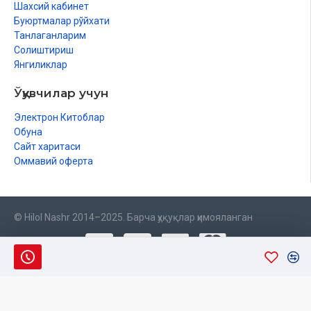
Шахсий кабинет
Буюртмалар рўйхати
Танлаганларим
Солиштириш
Янгиликлар
Ўқувчилар учун
Электрон Китоблар
Обуна
Сайт харитаси
Оммавий оферта
© Hilol Nashr 2014–2025. Барча ҳуқуқлар ҳимояланган