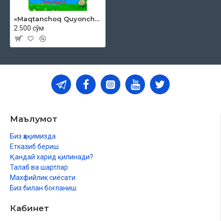
«Maqtanchoq Quyoncha»
2 500 сўм
Маълумот
Биз ҳақимизда
Етказиб бериш
Қандай харид қилинади?
Талаб ва шартлар
Махфийлик сиёсати
Биз билан боғланиш
Кабинет