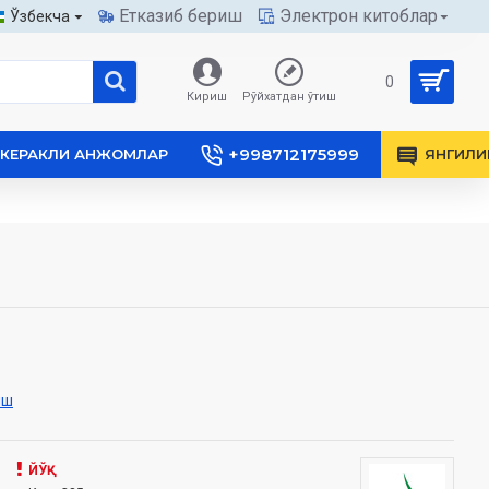
Етказиб бериш
Электрон китоблар
Ўзбекча
0
Кириш
Рўйхатдан ўтиш
+998712175999
КЕРАКЛИ АНЖОМЛАР
ЯНГИЛИ
иш
ЙЎҚ