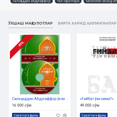
салоҳиддин абдуғаффор
тил офатлари
salohiddin abdug'af
1. Рамазон ва Қуръони Карим фазилати.
2. Рўзанинг фазилати.
ЎХШАШ МАҲСУЛОТЛАР
БИРГА ХАРИД ҚИЛИНГАНЛАР
3. Тилнинг аҳамияти.
4. Тилга эътибор.
6. Тил билан озор беришдан сақланинг!
ЙЎҚ
7. Тилни эҳтиёт қилиш.
8. Беҳуда сўзлардан сақланиш.
9. Жим туриш фазилати.
10. Ботил сўзларга шўнғиб кетиш.
11. Тортишиш ва талашишдан сақланиш.
Салоҳиддин Абдуғаффор ўғли «Гўзал хулқлар» (МР3)
«Ғийбат ўзи нима?»
12. Фахш ва бузуқ сўзлардан сақланиш.
16 000 сўм
49 000 сўм
13. Ўзгаларни айблашдан сақланиш.
Саватчага қўшиш
Саватчага қўшиш