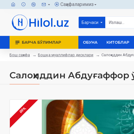
Саҳифаларимиз
Барчаси
БАРЧА БЎЛИМЛАР
ОБУНА
КИТОБЛАР
Бош саҳифа
Бошқа муаллифлар дисклари
Салоҳиддин Абдуғ
Салоҳиддин Абдуғаффор ў
ЙЎҚ