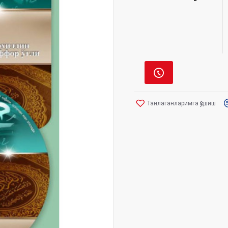
Танлаганларимга қўшиш