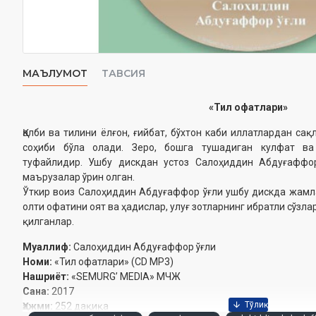
МАЪЛУМОТ
ТАВСИЯ
«Тил офатлари»
Қалби ва тилини ёлғон, ғийбат, бўхтон каби иллатлардан са
соҳиби бўла олади. Зеро, бошга тушадиган кулфат ва
туфайлидир. Ушбу дискдан устоз Салоҳиддин Абдуғаффор
маърузалар ўрин олган.
Ўткир воиз Салоҳиддин Абдуғаффор ўғли ушбу дискда жамл
олти офатини оят ва ҳадислар, улуғ зотларнинг ибратли сўзл
қилганлар.
Муаллиф:
Салоҳиддин Абдуғаффор ўғли
Номи:
«Тил офатлари» (CD МР3)
Нашриёт:
«SEMURG’ MEDIA» МЧЖ
Сана:
2017
Ҳажми:
252 дақиқа