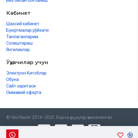
Биз билан боғланиш
Кабинет
Шахсий кабинет
Буюртмалар рўйхати
Танлаганларим
Солиштириш
Янгиликлар
Ўқувчилар учун
Электрон Китоблар
Обуна
Сайт харитаси
Оммавий оферта
© Hilol Nashr 2014–2025. Барча ҳуқуқлар ҳимояланган