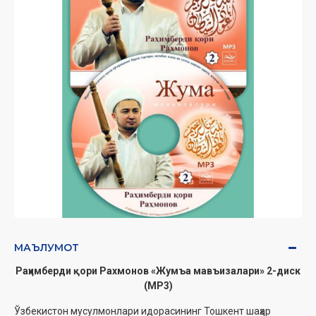
МАЪЛУМОТ
Раҳимберди қори Рахмонов «Жумъа мавъизалари» 2-диск
(МР3)
Ўзбекистон мусулмонлари идорасининг Тошкент шаҳар