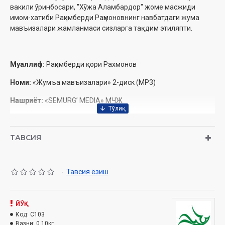
вакили ўринбосари, "Хўжа Аламбардор" жоме масжиди
имом-хатиби Раҳимберди Раҳмоновнинг навбатдаги жума
мавъизалари жамланмаси сизларга тақдим этиляпти.
Муаллиф:
Раҳимберди қори Рахмонов
Номи:
«Жумъа мавъизалари» 2-диск (МР3)
Нашриёт:
«SEMURG’ MEDIA» МЧЖ
Сана:
2017
Ҳажми:
252 дақиқа
ТАВСИЯ
-
Тавсия ёзиш
Ушбу дискда қуйидаги муҳим мавзуларга оид маърузалар
ўрин олган:
1. Ёшларни ёт ақидалардан сақлайлик.
ЙЎҚ
Код:
C103
2. Силаи раҳм фазилати.
Вазни:
0.10кг