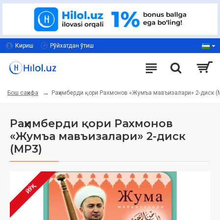
Кириш
Рўйхатдан ўтиш
Раҳимберди қори Рахмонов «Жумъа мавъизалари» 2-диск (
Бош саҳифа
Раҳимберди қори Рахмонов
«Жумъа мавъизалари» 2-диск
(МР3)
ЙЎҚ