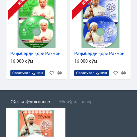
ЙЎҚ
ЙЎҚ
Раҳимберди қори Рахмонов «Жумъа мавъизалари» 1-диск (МР3)
Раҳимберди қори Рахмонов «Жумъа мавъизалари» 3-диск (МР3)
16 000 сўм
16 000 сўм
Саватчага қўшиш
Саватчага қўшиш
Сўнгги кўрилганлар
Кўп кўрилганлар