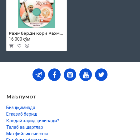
Раҳимберди қори Рахмонов «Жумъа мавъизалари» 2-диск (МР3)
16 000 сўм
Маълумот
Биз ҳақимизда
Етказиб бериш
Қандай харид қилинади?
Талаб ва шартлар
Махфийлик сиёсати