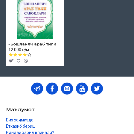
«Бошланғич араб тили сабоқлари»
12 000 сўм
Маълумот
Биз ҳақимизда
Етказиб бериш
Қандай харид қилинади?