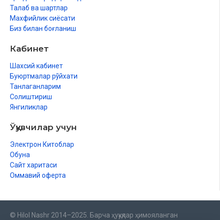
Талаб ва шартлар
Махфийлик сиёсати
Биз билан боғланиш
Кабинет
Шахсий кабинет
Буюртмалар рўйхати
Танлаганларим
Солиштириш
Янгиликлар
Ўқувчилар учун
Электрон Китоблар
Обуна
Сайт харитаси
Оммавий оферта
© Hilol Nashr 2014–2025. Барча ҳуқуқлар ҳимояланган