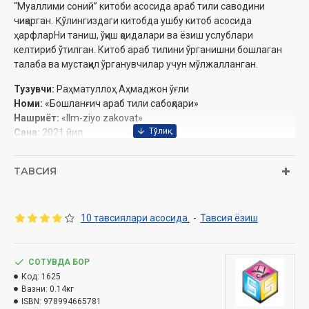
“Муаллими соний” китоби асосида араб тили саводини
чиқарган. Қўлингиздаги китобда ушбу китоб асосида
ҳарфларНи таниш, ўқиш қоидалари ва ёзиш услублари
келтириб ўтилган. Китоб араб тилини ўрганишни бошлаган
талаба ва мустақил ўрганувчилар учун мўлжалланган.
Тузувчи:
Раҳматуллоҳ Аҳмаджон ўғли
Номи:
«Бошланғич араб тили сабоқлари»
Нашриёт:
«Ilm-ziyo zakovat»
Сана:
2021‎ йил
Ҳажми:
64 бет‎
Ўлчами:
60x84 1/8
ТАВСИЯ
ISBN:
978-9943-6657-8-1
Муқоваси:
юмшоқ‎
10 тавсиялари асосида.
-
Тавсия ёзиш
СОТУВДА БОР
Код:
1625
Вазни:
0.14кг
ISBN:
978994665781