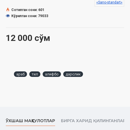
«Sano-standart»
Сотилган сони: 601
Кўрилган сони: 79033
12 000 сўм
араб
тил
алифбо
дарслик
ЎХШАШ МАҲСУЛОТЛАР
БИРГА ХАРИД ҚИЛИНГАНЛАР