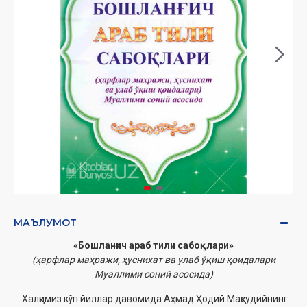
МАЪЛУМОТ
«Бошланғич араб тили сабоқлари»
(ҳарфлар маҳражи, ҳуснихат ва улаб ўқиш қоидалари
Муаллими соний асосида)
Халқимиз кўп йиллар давомида Аҳмад Ҳодий Мақсудийнинг