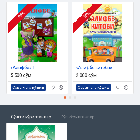
ЙЎҚ
ЙЎҚ
«Алифбе» 1
«Алифбе китоби»
5 500 сўм
2 000 сўм
Саватчага қўшиш
Саватчага қўшиш
Сўнгги кўрилганлар
Кўп кўрилганлар