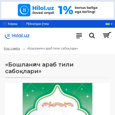
Кириш
Рўйхатдан ўтиш
«Бошланғич араб тили сабоқлари»
Бош саҳифа
«Бошланғич араб тили
сабоқлари»