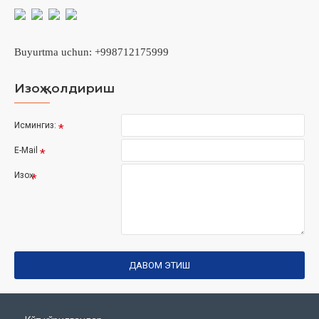
Buyurtma uchun: +998712175999
Изоҳ қолдириш
Исмингиз:
E-Mail
Изоҳ
ДАВОМ ЭТИШ