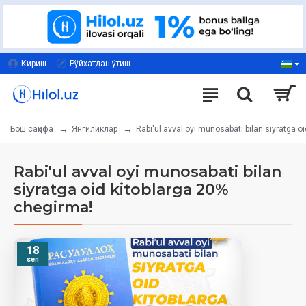
Кириш
Рўйхатдан ўтиш
Янгиликлар
Rabi'ul avval oyi munosabati bilan siyratga o
Бош саҳифа
Rabi'ul avval oyi munosabati bilan
siyratga oid kitoblarga 20%
chegirma!
18
sen