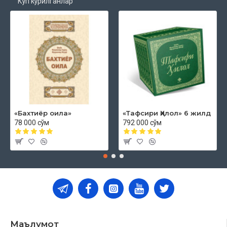
Кўп кўрилганлар
«Бахтиёр оила»
«Тафсири Ҳилол» 6 жилд
78 000 сўм
792 000 сўм
Маълумот