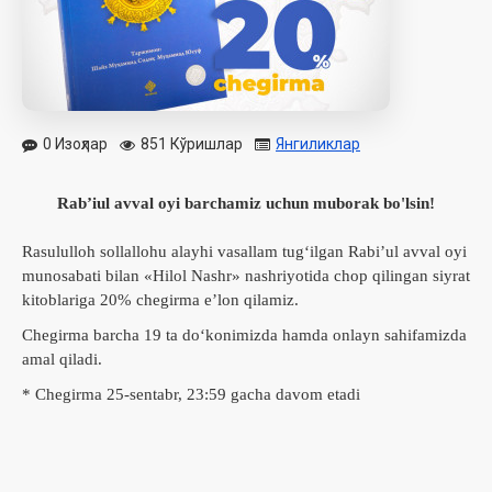
0 Изоҳлар
851 Кўришлар
Янгиликлар
Rabʼiul avval oyi barchamiz uchun muborak bo'lsin!
Rasululloh sollallohu alayhi vasallam tugʻilgan Rabiʼul avval oyi
munosabati bilan «Hilol Nashr» nashriyotida chop qilingan siyrat
kitoblariga 20% chegirma eʼlon qilamiz.
Chegirma barcha 19 ta doʻkonimizda hamda onlayn sahifamizda
amal qiladi.
* Chegirma 25-sentabr, 23:59 gacha davom etadi