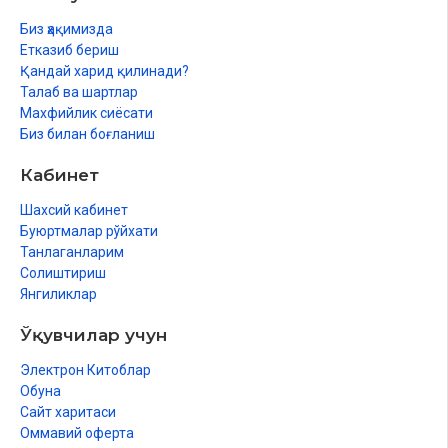
Биз ҳақимизда
Етказиб бериш
Қандай харид қилинади?
Талаб ва шартлар
Махфийлик сиёсати
Биз билан боғланиш
Кабинет
Шахсий кабинет
Буюртмалар рўйхати
Танлаганларим
Солиштириш
Янгиликлар
Ўқувчилар учун
Электрон Китоблар
Обуна
Сайт харитаси
Оммавий оферта