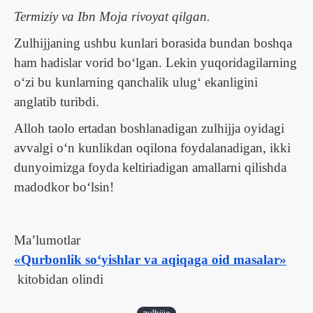
Termiziy va Ibn Moja rivoyat qilgan.
Zulhijjaning ushbu kunlari borasida bundan boshqa
ham hadislar vorid boʻlgan. Lekin yuqoridagilarning
oʻzi bu kunlarning qanchalik ulugʻ ekanligini
anglatib turibdi.
Alloh taolo ertadan boshlanadigan zulhijja oyidagi
avvalgi oʻn kunlikdan oqilona foydalanadigan, ikki
dunyoimizga foyda keltiriadigan amallarni qilishda
madodkor boʻlsin!
Maʼlumotlar
«Qurbonlik soʻyishlar va aqiqaga oid masalar»
kitobidan olindi