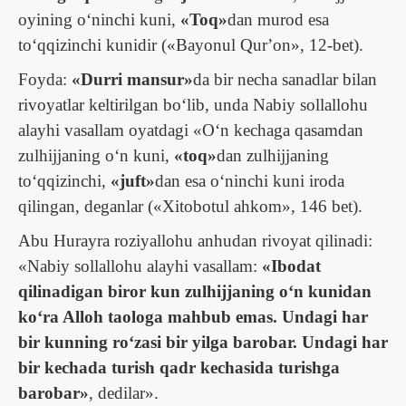
oyining oʻninchi kuni,
«Toq»
dan murod esa
toʻqqizinchi kunidir («Bayonul Qurʼon», 12-bet).
Foyda:
«Durri mansur»
da bir necha sanadlar bilan
rivoyatlar keltirilgan boʻlib, unda Nabiy sollallohu
alayhi vasallam oyatdagi «Oʻn kechaga qasamdan
zulhijjaning oʻn kuni,
«toq»
dan zulhijjaning
toʻqqizinchi,
«juft»
dan esa oʻninchi kuni iroda
qilingan, deganlar («Xitobotul ahkom», 146 bet).
Abu Hurayra roziyallohu anhudan rivoyat qilinadi:
«Nabiy sollallohu alayhi vasallam:
«Ibodat
qilinadigan biror kun zulhijjaning oʻn kunidan
koʻra Alloh taologa mahbub emas. Undagi har
bir kunning roʻzasi bir yilga barobar. Undagi har
bir kechada turish qadr kechasida turishga
barobar»
, dedilar».