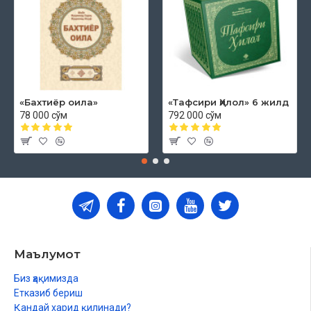
«Бахтиёр оила»
«Тафсири Ҳилол» 6 жилд
78 000 сўм
792 000 сўм
Маълумот
Биз ҳақимизда
Етказиб бериш
Қандай харид қилинади?