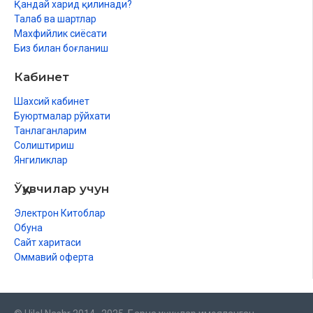
Қандай харид қилинади?
Талаб ва шартлар
Махфийлик сиёсати
Биз билан боғланиш
Кабинет
Шахсий кабинет
Буюртмалар рўйхати
Танлаганларим
Солиштириш
Янгиликлар
Ўқувчилар учун
Электрон Китоблар
Обуна
Сайт харитаси
Оммавий оферта