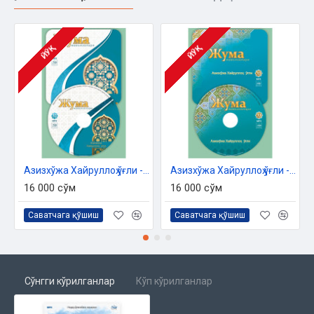
ЙЎҚ
ЙЎҚ
Азизхўжа Хайруллоҳ ўғли - «Жума мавъизалари» 32-диск (МР3)
Азизхўжа Хайруллоҳ ўғли - «Жума мавъизалари» 33-диск (МР3)
16 000 сўм
16 000 сўм
Саватчага қўшиш
Саватчага қўшиш
Сўнгги кўрилганлар
Кўп кўрилганлар