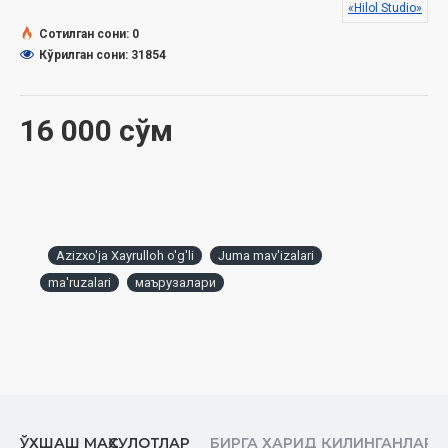
7. Қурбон ҳайитига тайёргарлик. Мўминнинг мўминдаги ҳаққи
«Hilol Studio»
8. Шукр ва сабрнинг фазилати
Сотилган сони: 0
9. Икки дунё саодати
Кўрилган сони: 31854
10. Мустақиллик – умумхалқ байрами
16 000 сўм
Azizxo'ja Xayrulloh o'g'li
Juma mav'izalari
ma'ruzalari
маърузалари
ЎХШАШ МАҲСУЛОТЛАР
БИРГА ХАРИД ҚИЛИНГАНЛАР