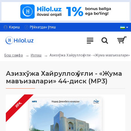
Кириш
Рўйхатдан ўтиш
Излаш
Азизхўжа Хайруллоҳ ўғли - «Жума мавъизалари» 
Бош саҳифа
Азизхўжа Хайруллоҳ ўғли - «Жума
мавъизалари» 44-диск (МР3)
ЙЎҚ