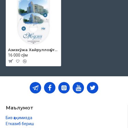
Азизхўжа Хайруллоҳ ўғли - «Жума мавъизалари» 44-диск (МР3)
16 000 сўм
Маълумот
Биз ҳақимизда
Етказиб бериш