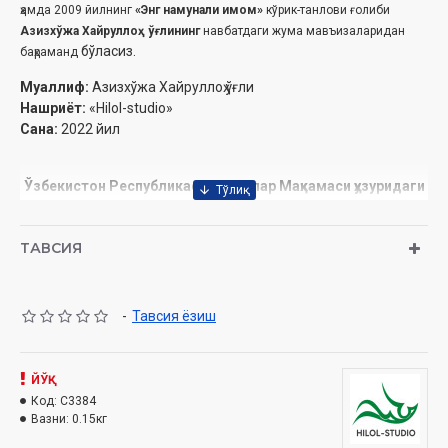
ҳамда 2009 йилнинг
«Энг намунали имом»
кўрик-танлови ғолиби
Азизхўжа Хайруллоҳ ўғлининг
навбатдаги жума мавъизаларидан
бўласиз.
баҳраманд
Муаллиф:
Азизхўжа Хайруллоҳ ўғли
Нашриёт:
«Hilol-studio»
Сана:
2022 йил
Ўзбекистон Республикаси Вазирлар Маҳкамаси ҳузуридаги
Дин ишлари ‎бўйича қўмитанинг 2021 йил 17 ноябр
санасидаги 03-07/7021-сонли хулосаси асосида
ТАВСИЯ
‎тайёрланди.
Ушбу дискда қуйидаги мавъизалар ўрин олган
-
Тавсия ёзиш
1. Тавба эшиклари доим очиқ
2. Талоққа оид шаръий ҳукмлар
3. Жаҳолатга қарши маърифат - Динимиз шиори
ЙЎҚ
4. Мусо алайҳиссаломнинг Фиръавн қавмига даъвати
Код:
C3384
5. Фолбинга бориш – оғир гуноҳ
Вазни:
0.15кг
6. Тақво - нажотдир