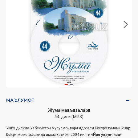
МАЪЛУМОТ
Жума мавъизалари
44-диск (МР3)
Ушбу дискда Ўзбекистон мусулмонлари идораси Бухоро тумани
«Чор
Бакр»
жоме масжиди имом-хатиби, 2004 йилги
«Йил ўқитувчиси»