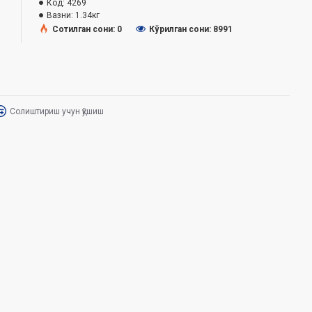
Код:
4269
Вазни:
1.34кг
Сотилган сони: 0
Кўрилган сони: 8991
Солиштириш учун қўшиш