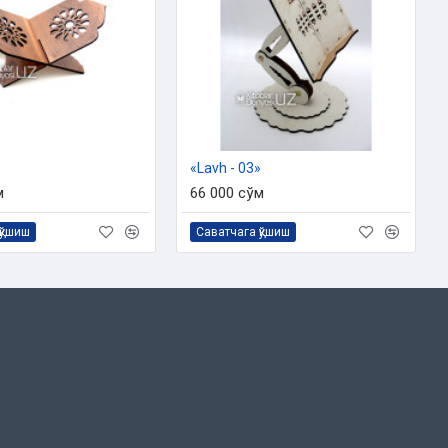
»
«Lavh - 03»
м
66 000 сўм
қўшиш
Саватчага қўшиш