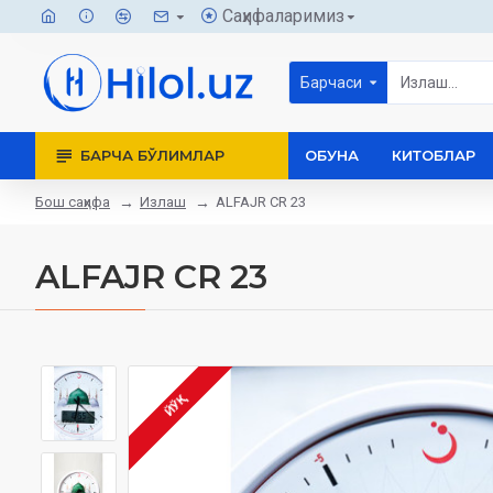
Саҳифаларимиз
Барчаси
БАРЧА БЎЛИМЛАР
ОБУНА
КИТОБЛАР
Бош саҳифа
Излаш
ALFAJR CR 23
ALFAJR CR 23
ЙЎҚ