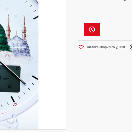
Танлаганларимга қўшиш