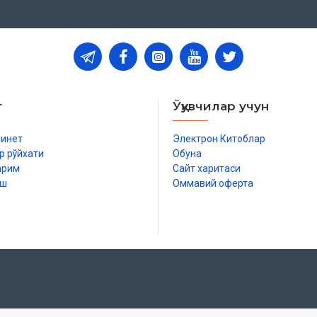
т
Ўқувчилар учун
бинет
Электрон Китоблар
р рўйхати
Обуна
арим
Сайт харитаси
иш
Оммавий оферта
р