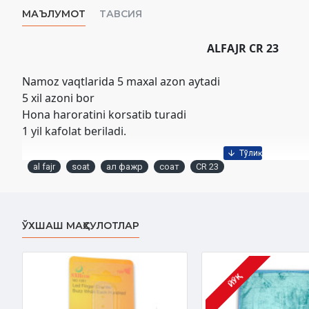
МАЪЛУМОТ
ТАВСИЯ
ALFAJR CR 23
Namoz vaqtlarida 5 maxal azon aytadi
5 xil azoni bor
Hona haroratini korsatib turadi
1 yil kafolat beriladi.
al fajr
soat
ал фажр
соат
CR 23
ЎХШАШ МАҲСУЛОТЛАР
ЙЎҚ