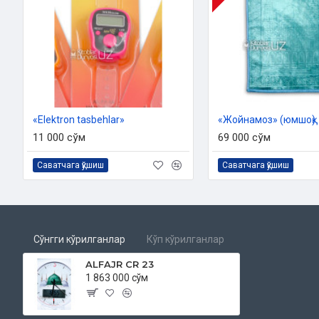
«Elektron tasbehlar»
«Жойнамоз» (юмшоқ)
11 000 сўм
69 000 сўм
Саватчага қўшиш
Саватчага қўшиш
Сўнгги кўрилганлар
Кўп кўрилганлар
ALFAJR CR 23
1 863 000 сўм