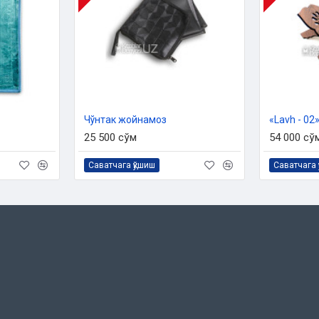
Чўнтак жойнамоз
«Lavh - 02
25 500 сўм
54 000 сў
Саватчага қўшиш
Саватчага 