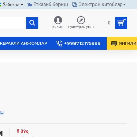
Етказиб бериш
Электрон китоблар
Ўзбекча
0
Кириш
Рўйхатдан ўтиш
+998712175999
КЕРАКЛИ АНЖОМЛАР
ЯНГИЛИ
иш
м
ЙЎҚ