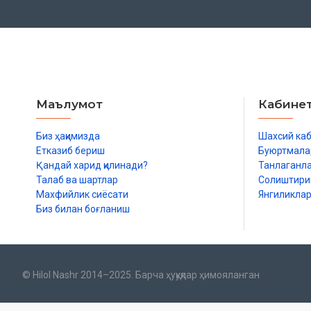
Маълумот
Кабине
Биз ҳақимизда
Шахсий ка
Етказиб бериш
Буюртмала
Қандай харид қилинади?
Танлаганл
Талаб ва шартлар
Солиштир
Махфийлик сиёсати
Янгиликла
Биз билан боғланиш
© Hilol Nashr 2014–2025. Барча ҳуқуқлар ҳимояланган