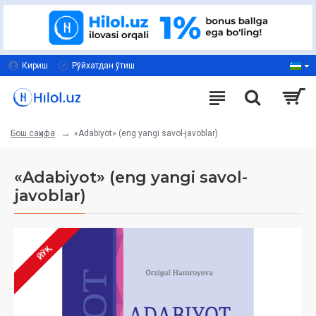
Кириш
Рўйхатдан ўтиш
«Adabiyot» (eng yangi savol-javoblar) ‎
Бош саҳифа
«Adabiyot» (eng yangi savol-
javoblar) ‎
ЙЎҚ