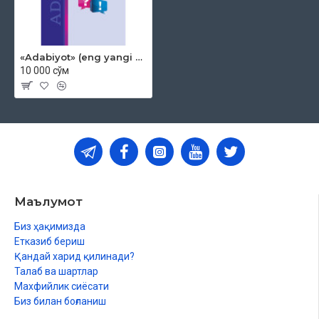
«Adabiyot» (eng yangi savol-javoblar) ‎
10 000 сўм
Маълумот
Биз ҳақимизда
Етказиб бериш
Қандай харид қилинади?
Талаб ва шартлар
Махфийлик сиёсати
Биз билан боғланиш