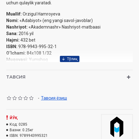
‎uchun qulaylik yaratadi.‎
Muallif:
Orzigul Hamroyeva ‎
Nomi:
«Adabiyot» (eng yangi savol-javoblar) ‎
Nashriyot:
«Akademnashr» Nashriyot-matbaasi
Sana:
2016 yil‎
Hajmi:
432 bet‎
ISBN:
978-9943-995-32-1‎
O‘lchami:
84x108 1/32‎
Muqovasi:
Yumshoq
ТАВСИЯ
-
Тавсия ёзиш
ЙЎҚ
Код:
0285
Вазни:
0.25кг
ISBN:
9789943995321