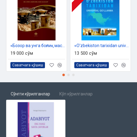
«Бозор ва унга боғлиқ масалалар»
«O'zbekiston tarixidan universal qo`llanma»
19 000 сўм
13 500 сўм
Саватчага қўшиш
Саватчага қўшиш
Сўнгги кўрилганлар
Кўп кўрилганлар