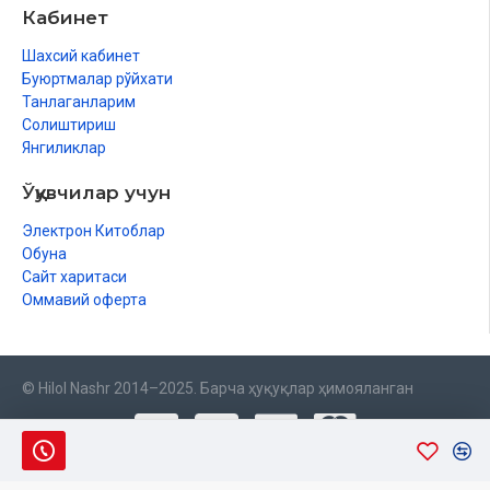
Кабинет
Шахсий кабинет
Буюртмалар рўйхати
Танлаганларим
Солиштириш
Янгиликлар
Ўқувчилар учун
Электрон Китоблар
Обуна
Сайт харитаси
Оммавий оферта
© Hilol Nashr 2014–2025. Барча ҳуқуқлар ҳимояланган