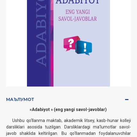
МАЪЛУМОТ
«Adabiyot » (eng yangi savol-javoblar) ‎
Ushbu qo‘llanma maktab, akademik litsey, kasb-hunar kolleji
darsliklari asosida tuzilgan. ‎Darsliklardagi ma’lumotlar savol-
javob shaklida keltirilgan. Bu qo‘llanmadan foydalanuvchilar