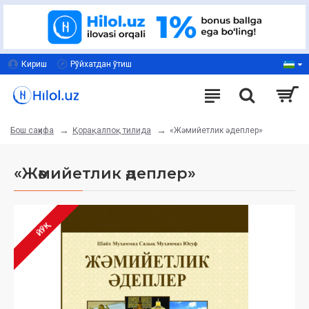
Кириш
Рўйхатдан ўтиш
Қорақалпоқ тилида
«Жәмийетлик әдеплер»
Бош саҳифа
«Жәмийетлик әдеплер»
ЙЎҚ