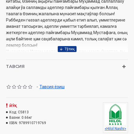
китабы, Өзиниң ақырғы пайғамбары Муҳаммад саллаллаху
алайҳи ўа салламды әдеплер пайғамбары қылған Аллаҳ
таалага Өзиниң жалалына мүнәсип мақтаўлар болсын!
Рәббиден гөззал әдеплерди қабыл етип алып, үмметлерине
аманат тапсырған, әдепли үмметти тәрбиялап, камалға
жеткерген әдеплер пайғамбары Муҳаммад Мустафаға, оның
әҳли байтине ҳәм саҳабаларына кәмил, толық салаўат ҳәм сә
лемлер болсын!
Инсанларға Ислам әдеплери ҳаққындағы мағлыўматлар-ды
жеткизиў жолында хызмет еткен барлық уламаларымызға
Аллаҳ тааланың турақлы мийрими болсын!
ТАВСИЯ
Хүрметли оқыўшыларымыз! Сизлер менен бул қатарлар
арқалы Ислам дининдеги жәмийетлик әдеплер ҳаққында
сәўбет жүргизиў нийетиндемиз. Аллах тааладан исимиздиң
-
Тавсия ёзиш
аңсат өтиўинде жәрдем сораған ҳалда буның бәршемизге
пайдалы болыўын тилеп дуўалар да қыламыз.
Муаллиф:
ЙЎҚ
Шайх Мухаммад Содиқ Муҳаммад Юсуф
Нашриёт:
Код:
C5813
«Hilol-Nashr»
Вазни:
0.66кг
Сана:
2025 йил
ISBN:
9789910719769
Ҳажми:
512 бет
«Hilol Nashr»
ISBN:
978-9910-556-12-8