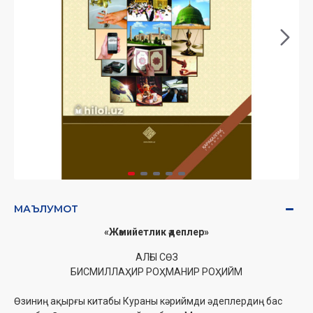
МАЪЛУМОТ
«Жәмийетлик әдеплер»
АЛҒЫ СӨЗ
БИСМИЛЛАҲИР РОҲМАНИР РОҲИЙМ
Өзиниң ақырғы китабы Кураны кәриймди әдеплердиң бас