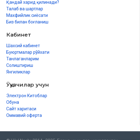
Қандай харид қилинади?
Кийим ҳаққында шәрий ҳүкимлер
Талаб ва шартлар
Липасқа тийисли улыўма ҳүкимлер
Махфийлик сиёсати
Биз билан боғланиш
Кийиниўдиң улыўма әдеплери
Кабинет
Еркеклерге тән кийиниў әдеплери
Шахсий кабинет
Ҳаяллардың кийиниў әдеплери
Буюртмалар рўйхати
Танлаганларим
Жеке азадалық әдеплери
Солиштириш
Дене пәклиги әдеплери
Янгиликлар
Жол әдеплери
Ўқувчилар учун
Транспорт кураллары әдеплери
Электрон Китоблар
Обуна
Жолаўшының әдеплери
Сайт харитаси
Оммавий оферта
Уялы телефон әдеплери
Интернет әдеплери
Интернеттен пайдаланыў әдеплери