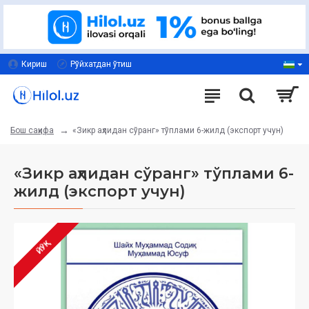
Кириш
Рўйхатдан ўтиш
«Зикр аҳлидан сўранг» тўплами 6-жилд (экспорт учун)
Бош саҳифа
«Зикр аҳлидан сўранг» тўплами 6-
жилд (экспорт учун)
ЙЎҚ