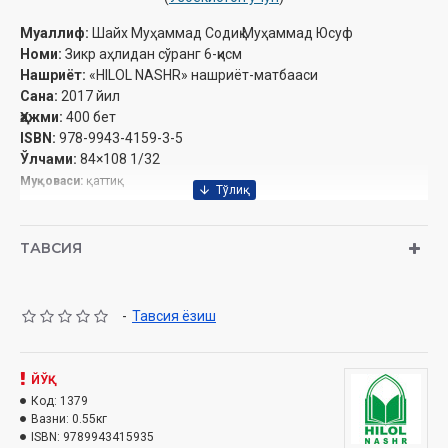
Муаллиф:
Шайх Муҳаммад Содиқ Муҳаммад Юсуф
Номи:
Зикр аҳлидан сўранг 6-қисм
Нашриёт:
«HILOL NASHR» нашриёт-матбааси
Сана:
2017 йил
Ҳажми:
400 бет
ISBN:
978-9943-4159-3-5
Ўлчами:
84×108 1/32
Муқоваси:
қаттиқ
Ўзбекистон Республикаси Вазирлар Маҳкамаси ҳузуридаги Дин
ишлари бўйича қўмитанинг 1777-сонли
тавсияси ила чоп этилган
ТАВСИЯ
Ушбу китобда қуйидаги масалаларга оид маълумотлар олишингиз
мумкин:
-
Тавсия ёзиш
Мундарижа
Қуръон ва суннат
ЙЎҚ
1-боб Қуръон ҳамда уни тафсир ва ‎
Код:
1379
Вазни:
0.55кг
таржима қилиш ҳақида
ISBN:
9789943415935