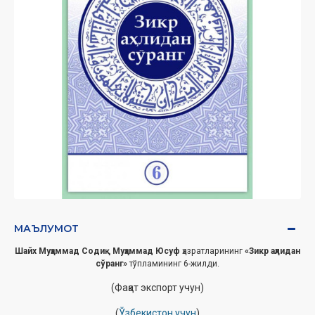
МАЪЛУМОТ
Шайх Муҳаммад Содиқ Муҳаммад Юсуф
ҳазратларининг
«Зикр аҳлидан
сўранг»
тўпламининг 6-жилди.
(Фақат экспорт учун)
(
Ўзбекистон учун
)