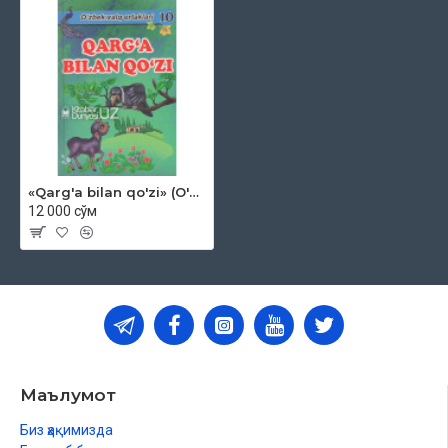
«Qarg'a bilan qo'zi» (O'zbek xalq ertaklari)
12 000 сўм
Маълумот
Биз ҳақимизда