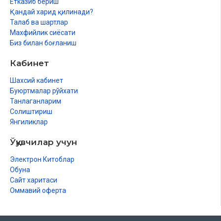
Етказиб бериш
Қандай харид қилинади?
Талаб ва шартлар
Махфийлик сиёсати
Биз билан боғланиш
Кабинет
Шахсий кабинет
Буюртмалар рўйхати
Танлаганларим
Солиштириш
Янгиликлар
Ўқувчилар учун
Электрон Китоблар
Обуна
Сайт харитаси
Оммавий оферта