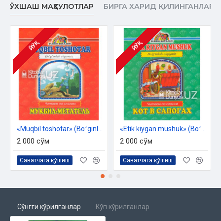
ЎХШАШ МАҲСУЛОТЛАР
БИРГА ХАРИД ҚИЛИНГАНЛАР
ЙЎҚ
ЙЎҚ
«Muqbil toshotar» (Boʻginlab oʻqiymiz. Oʻzbekcha-ruscha)
«Etik kiygan mushuk» (Boʻginlab oʻqiymiz. Oʻzbekcha-ruscha)
2 000 сўм
2 000 сўм
Саватчага қўшиш
Саватчага қўшиш
Сўнгги кўрилганлар
Кўп кўрилганлар