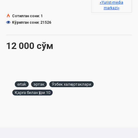
«Yurist-media
markazi»
Сотилган сони: 1
Кўрилган сони: 21526
12 000 сўм
ertak
эртак
Ўзбек халқ эртаклари
Қарға билан қўзи 10