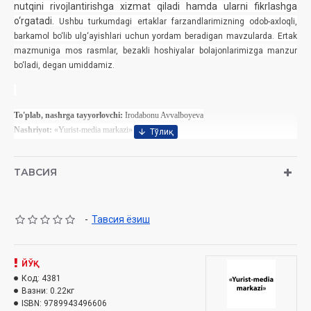
nutqini rivojlantirishga xizmat qiladi hamda ularni fikrlashga
o‘rgatadi.
Ushbu turkumdagi ertaklar farzandlarimizning odob-axloqli,
barkamol bo‘lib ulg‘ayishlari uchun yordam beradigan mavzularda. Ertak
mazmuniga mos rasmlar, bezakli hoshiyalar bolajonlarimizga manzur
bo‘ladi, degan umiddamiz.
To'plab, nashrga tayyorlovchi:
Irodabonu Avvalboyeva
Nashriyot:
«Yurist-media markazi» nashriyoti
Sana:
2017 yil
Hajmi:
128 bet
ТАВСИЯ
ISBN:
978-9943-4966-0-6
O‘lchami:
84x108 1/16
Muqovasi:
qattiq
-
Тавсия ёзиш
ЙЎҚ
Код:
4381
Вазни:
0.22кг
ISBN:
9789943496606