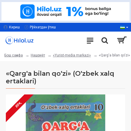
Кириш
Рўйхатдан ўтиш
Нашриёт
«Yurist-media markazi»
«Qarg'a bilan qo'zi» 
Бош саҳифа
«Qarg'a bilan qo'zi» (O'zbek xalq
ertaklari)
ЙЎҚ